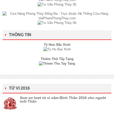
THÔNG TIN
Tỳ Hưu Bắc Kinh
Thiềm Thừ Tây Tạng
TỬ VI 2016
Xem sơ lượt tử vi năm Bính Thân 2016 cho người
tuổi Thân