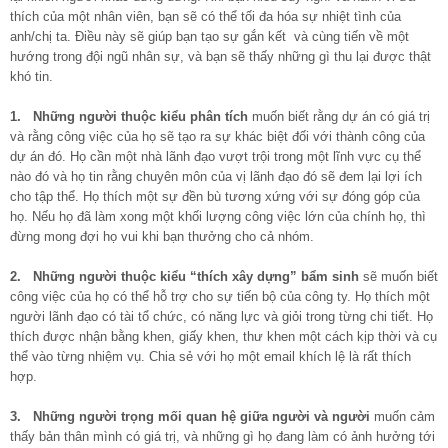
thích của một nhân viên, bạn sẽ có thể tối đa hóa sự nhiệt tình của
anh/chị ta. Điều này sẽ giúp bạn tạo sự gắn kết và cùng tiến về một
hướng trong đội ngũ nhân sự, và bạn sẽ thấy những gì thu lại được thật
khó tin.
1. Những người thuộc kiểu phân tích
muốn biết rằng dự án có giá trị
và rằng công việc của họ sẽ tạo ra sự khác biệt đối với thành công của
dự án đó. Họ cần một nhà lãnh đạo vượt trội trong một lĩnh vực cụ thể
nào đó và họ tin rằng chuyên môn của vị lãnh đạo đó sẽ đem lại lợi ích
cho tập thể. Họ thích một sự đền bù tương xứng với sự đóng góp của
họ. Nếu họ đã làm xong một khối lượng công việc lớn của chính họ, thì
đừng mong đợi họ vui khi bạn thưởng cho cả nhóm.
2. Những người thuộc kiểu “thích xây dựng” bẩm sinh
sẽ muốn biết
công việc của họ có thể hỗ trợ cho sự tiến bộ của công ty. Họ thích một
người lãnh đạo có tài tổ chức, có năng lực và giỏi trong từng chi tiết. Họ
thích được nhận bằng khen, giấy khen, thư khen một cách kịp thời và cụ
thể vào từng nhiệm vụ. Chia sẻ với họ một email khích lệ là rất thích
hợp.
3. Những người trọng mối quan hệ giữa người và người
muốn cảm
thấy bản thân mình có giá trị, và những gì họ đang làm có ảnh hưởng tới