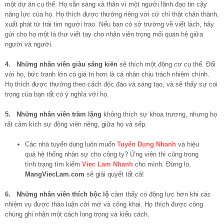
một dự án cụ thể. Họ sẵn sàng xả thân vì một người lãnh đạo tin cậy
năng lực của họ. Họ thích được thưởng riêng với cử chỉ thật chân thành,
xuất phát từ trái tim người trao. Nếu bạn có sở trường về viết lách, hãy
gửi cho họ một lá thư viết tay cho nhân viên trọng mối quan hệ giữa
người và người.
4. Những nhân viên giàu sáng kiến
sẽ thích một động cơ cụ thể. Đối
với họ, bức tranh lớn có giá trị hơn là cá nhân chịu trách nhiệm chính.
Họ thích được thưởng theo cách độc đáo và sáng tạo, và sẽ thấy sự coi
trọng của bạn rất có ý nghĩa với họ.
5. Những nhân viên trầm lặng
không thích sự khoa trương, nhưng họ
rất cảm kích sự động viên riêng, giữa họ và sếp.
Các nhà tuyển dụng luôn muốn
Tuyển Dụng Nhanh
và hiệu
quả hệ thống nhân sự cho công ty? Ứng viên thì cũng trong
tình trạng tìm kiếm
Viec Lam Nhanh
cho mình. Đừng lo,
MangViecLam.com
sẽ giải quyết tất cả!
6. Những nhân viên thích bộc lộ
cảm thấy có động lực hơn khi các
nhiệm vụ được thảo luận cởi mở và công khai. Họ thích được công
chúng ghi nhận một cách long trọng và kiểu cách.