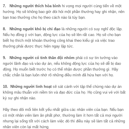
7. Những người thích hòa bình
hi vọng mọi người cùng tiến về một
hướng. Họ sẽ không bao giờ đòi hỏi một phần thưởng hay ghi nhận, nên
bạn trao thưởng cho họ theo cách nào là tùy bạn.
8. Những người khó bị chỉ đạo
là những người có suy nghĩ độc lập.
Nếu họ đồng ý với bạn, động lực của họ sẽ lên rất cao. Họ sẽ cho bạn
biết họ thích một khoản thưởng công khai theo kiểu gì và việc trao
thưởng phải được thực hiện ngay lập tức.
9. Những người có tinh thần đội nhóm
phải có sự tin tưởng vào
người lãnh đạo và vào dự án, nếu không động lực của họ sẽ dễ bị dao
động. Họ muốn biết trước họ có thể nhận được phần thưởng gì. Hãy
chắc chắn là bạn luôn nhớ rõ những điều mình đã hứa hẹn với họ.
10. Những người linh hoạt
sẽ sát cánh với tập thể chừng nào dự án
không mâu thuẫn với niềm tin và đạo đức của họ. Họ cũng vui vẻ với bất
kỳ sự ghi nhận nào.
Hãy theo dõi mối liên kết yếu nhất giữa các nhân viên của bạn. Nếu bạn
có một nhân viên làm ăn phất phơ, thường làm ít hơn tất cả mọi người
nhưng lại sống tốt với cách làm việc đó thì điều này sẽ làm tất cả những
nhân viên còn lại mất hứng.