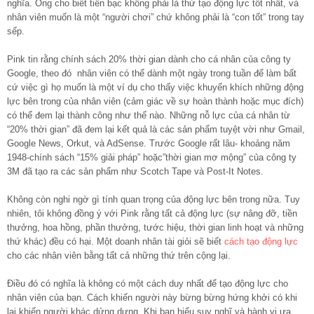
nghĩa. Ông cho biết tiền bạc không phải là thứ tạo động lực tốt nhất, và
nhân viên muốn là một “người chơi” chứ không phải là “con tốt” trong tay
sếp.
Pink tin rằng chính sách 20% thời gian dành cho cá nhân của công ty
Google, theo đó nhân viên có thể dành một ngày trong tuần để làm bất
cứ việc gì họ muốn là một ví dụ cho thấy việc khuyến khích những động
lực bên trong của nhân viên (cảm giác về sự hoàn thành hoặc mục đích)
có thể đem lại thành công như thế nào. Những nỗ lực của cá nhân từ
“20% thời gian” đã đem lại kết quả là các sản phẩm tuyệt vời như Gmail,
Google News, Orkut, và AdSense. Trước Google rất lâu- khoảng năm
1948-chính sách “15% giải pháp” hoặc”thời gian mơ mộng” của công ty
3M đã tạo ra các sản phẩm như Scotch Tape và Post-It Notes.
Không còn nghi ngờ gì tính quan trọng của động lực bên trong nữa. Tuy
nhiên, tôi không đồng ý với Pink rằng tất cả động lực (sự nâng đỡ, tiền
thưởng, hoa hồng, phần thưởng, tước hiệu, thời gian linh hoạt và những
thứ khác) đều có hại. Một doanh nhân tài giỏi sẽ biết
cách tạo động lực
cho các nhân viên bằng tất cả những thứ trên cộng lại.
Điều đó có nghĩa là không có một cách duy nhất để tạo động lực cho
nhân viên của bạn. Cách khiến người này bừng bừng hứng khởi có khi
lại khiến người khác dửng dưng. Khi bạn hiểu suy nghĩ và hành vi ưa