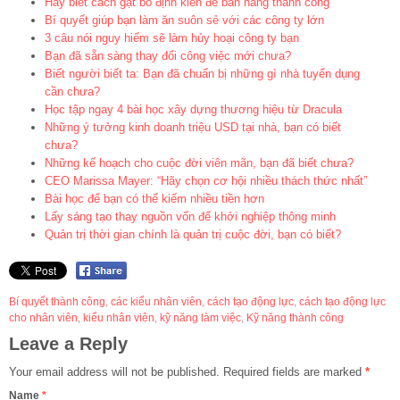
Hãy biết cách gạt bỏ định kiến để bán hàng thành công
Bí quyết giúp bạn làm ăn suôn sẻ với các công ty lớn
3 câu nói nguy hiểm sẽ làm hủy hoại công ty bạn
Bạn đã sẵn sàng thay đổi công việc mới chưa?
Biết người biết ta: Bạn đã chuẩn bị những gì nhà tuyển dụng
cần chưa?
Học tập ngay 4 bài học xây dựng thương hiệu từ Dracula
Những ý tưởng kinh doanh triệu USD tại nhà, bạn có biết
chưa?
Những kế hoạch cho cuộc đời viên mãn, bạn đã biết chưa?
CEO Marissa Mayer: “Hãy chọn cơ hội nhiều thách thức nhất”
Bài học để bạn có thể kiếm nhiều tiền hơn
Lấy sáng tạo thay nguồn vốn để khởi nghiệp thông minh
Quản trị thời gian chính là quản trị cuộc đời, bạn có biết?
Bí quyết thành công
,
các kiểu nhân viên
,
cách tạo động lực
,
cách tạo động lực
cho nhân viên
,
kiểu nhân viên
,
kỹ năng làm việc
,
Kỹ năng thành công
Leave a Reply
Your email address will not be published.
Required fields are marked
*
Name
*