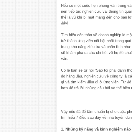
Nếu có một cuộc hẹn phỏng vấn trong vài
nên tiếp tục nghiên cứu vài thông tin qua
thể là vũ khí bí mật mang đến cho bạn lợi
đấy!
Tìm hiểu cẩn thận về doanh nghiệp là mộ
trở thành ứng viên nổi bật nhất trong quá
trung khả năng điều tra và phân tích nh
sẽ khám phá ra các chi tiết về họ để chu
vấn.
Có lẽ bạn sẽ tự hỏi “Sao tôi phải dành th
do hàng đầu, nghiên cứu về công ty là cá
gì và tìm kiếm điều gì ở ứng viên. Từ đó 
hơn để trả lời những câu hỏi và thể hiện
Vậy nếu đã để tâm chuẩn bị cho cuộc ph
tìm hiểu 7 điều sau đây về nhà tuyển dun
1. Những kỹ năng và kinh nghiệm nào