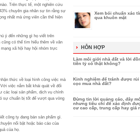
 nào. Trên thực tế, một nghiên cứu
 43% chuyên gia nhân sự tin rằng sự
Xem bói chuẩn xác t
ọng nhất mà ứng viên cần thể hiện
qua khuôn mặt
ú ý đến những gì họ viết trên
ạn cũng có thể tìm hiểu thêm về văn
HỖN HỢP
g mạng xã hội hay hội nhóm trực
Làm môi giới nhà đất và lời đồ
tiền tỷ có thật không?
Kinh nghiệm để tránh được rủi 
nhận thức về loại hình công việc mà
cọc mua nhà đất?
Với việc nắm bắt khái quát về đối
 các loại sản phẩm, dịch vụ chính
có sự chuẩn bị tốt để vượt qua vòng
Đừng tin lời quảng cáo, đây mớ
nhưng tiêu chí để xác định đ
cư cao cấp, trung cấp hay giá r
iết công ty đang bán sản phẩm gì.
chuyện nổi bật hoặc báo cáo của
quả của họ.