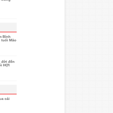
m Bính
 tuổi Mão
n đời đến
ổi HỢI
ua cái