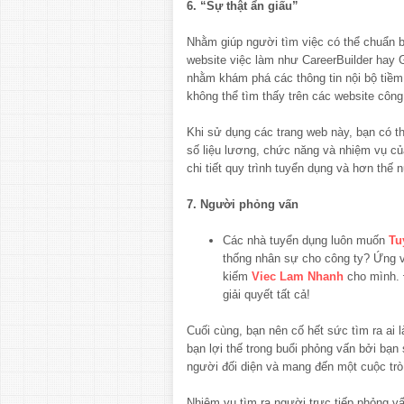
6. “Sự thật ẩn giấu”
Nhằm giúp người tìm việc có thể chuẩn b
website việc làm như CareerBuilder hay 
nhằm khám phá các thông tin nội bộ tiềm
không thể tìm thấy trên các website công 
Khi sử dụng các trang web này, bạn có th
số liệu lương, chức năng và nhiệm vụ của
chi tiết quy trình tuyển dụng và hơn thế 
7. Người phỏng vấn
Các nhà tuyển dụng luôn muốn
Tu
thống nhân sự cho công ty? Ứng vi
kiếm
Viec Lam Nhanh
cho mình. 
giải quyết tất cả!
Cuối cùng, bạn nên cố hết sức tìm ra ai 
bạn lợi thế trong buổi phỏng vấn bởi bạn 
người đối diện và mang đến một cuộc trò
Nhiệm vụ tìm ra người trực tiếp phỏng vấ