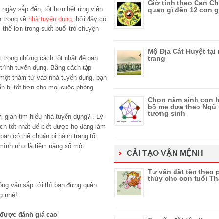
Giờ tính theo Can Chi
 ngày sắp đến, tốt hơn hết ứng viên
quan gì đến 12 con g
n trọng về
nhà tuyển dụng
, bởi đây có
 thế lớn trong suốt buổi trò chuyện
Mộ Địa Cát Huyệt tại
t trong những cách tốt nhất để bạn
trang
 trình tuyển dụng. Bằng cách tập
ư một thám tử vào nhà tuyển dụng, bạn
ẩn bị tốt hơn cho mọi cuộc phỏng
Chọn năm sinh con h
bố mẹ dựa theo Ngũ
tương sinh
ời gian tìm hiểu nhà tuyển dụng?”. Lý
ch tốt nhất để biết được họ đang làm
bạn có thể chuẩn bị hành trang tốt
 mình như là tiềm năng số một.
CẢI TẠO VẬN MỆNH
Tư vấn đặt tên theo
thủy cho con tuổi T
ỏng vấn sắp tới thì bạn đừng quên
g nhé!
 được đánh giá cao