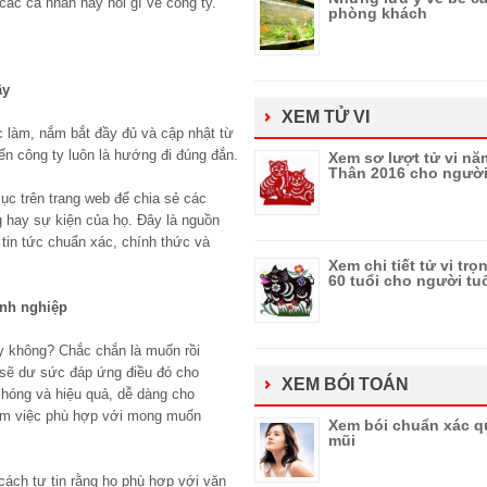
các cá nhân này nói gì về công ty.
phòng khách
ây
XEM TỬ VI
c làm, nắm bắt đầy đủ và cập nhật từ
ến công ty luôn là hướng đi đúng đắn.
Xem sơ lượt tử vi nă
Thân 2016 cho người
ục trên trang web để chia sẻ các
g hay sự kiện của họ. Đây là nguồn
 tin tức chuẩn xác, chính thức và
Xem chi tiết tử vi trọ
60 tuổi cho người tu
anh nghiệp
 không? Chắc chắn là muốn rồi
sẽ dư sức đáp ứng điều đó cho
XEM BÓI TOÁN
hóng và hiệu quả, dễ dàng cho
àm việc phù hợp với mong muốn
Xem bói chuẩn xác q
mũi
cách tự tin rằng họ phù hợp với văn