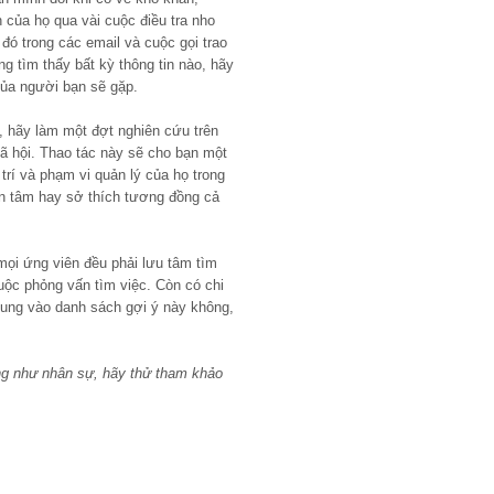
 của họ qua vài cuộc điều tra nho
 đó trong các email và cuộc gọi trao
ng tìm thấy bất kỳ thông tin nào, hãy
của người bạn sẽ gặp.
, hãy làm một đợt nghiên cứu trên
ã hội. Thao tác này sẽ cho bạn một
trí và phạm vi quản lý của họ trong
an tâm hay sở thích tương đồng cả
 mọi ứng viên đều phải lưu tâm tìm
cuộc phỏng vấn tìm việc. Còn có chi
 sung vào danh sách gợi ý này không,
ng như nhân sự, hãy thử tham khảo