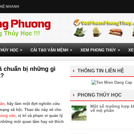
 HỆ NHANH
»
»
»
THỦY HỌC
CẢI TẠO VẬN MỆNH
XEM PHONG THỦY
XE
đã chuẩn bị những gì
THÔNG TIN LIÊN HỆ
a?
PHONG THỦY HỌC
vấn
, hãy làm một đợt nghiên cứu
Một số trường hợp k
 mạng xã hội. Thao tác này sẽ cho
về mộ phần
hỏng vấn
, vị trí và phạm vi quản lý
ả những mối quan tâm hay sở thích