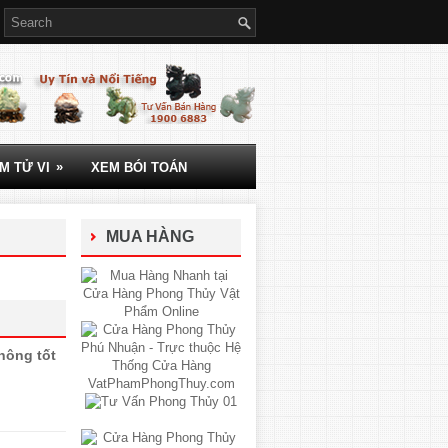
»
M TỬ VI
XEM BÓI TOÁN
MUA HÀNG
hông tốt