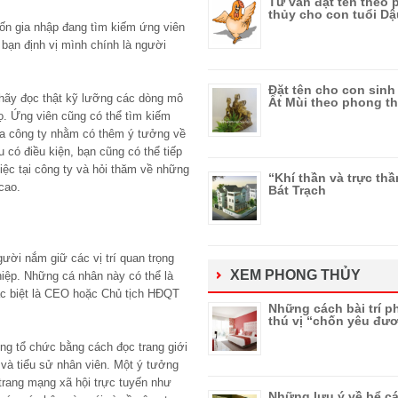
Tư vấn đặt tên theo
thủy cho con tuổi Dậ
ốn gia nhập đang tìm kiếm ứng viên
 bạn định vị mình chính là người
Đặt tên cho con sin
 hãy đọc thật kỹ lưỡng các dòng mô
Ất Mùi theo phong t
họ. Ứng viên cũng có thể tìm kiếm
ủa công ty nhằm có thêm ý tưởng về
 có điều kiện, bạn cũng có thể tiếp
iệc tại công ty và hỏi thăm về những
“Khí thần và trực thầ
cao.
Bát Trạch
ười nắm giữ các vị trí quan trọng
XEM PHONG THỦY
iệp. Những cá nhân này có thể là
ặc biệt là CEO hoặc Chủ tịch HĐQT
Những cách bài trí p
thú vị “chốn yêu đư
ong tổ chức bằng cách đọc trang giới
o và tiểu sử nhân viên. Một ý tưởng
trang mạng xã hội trực tuyến như
Những lưu ý về bể cá