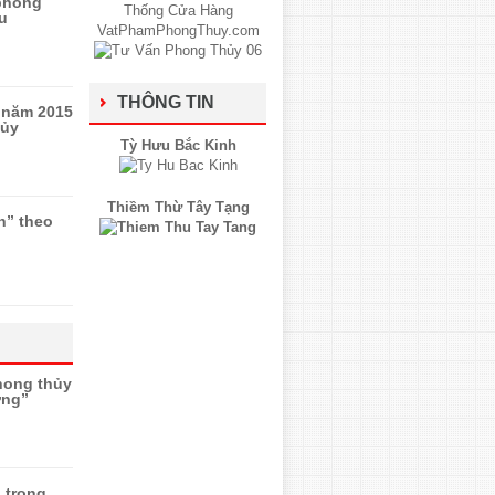
 phong
u
THÔNG TIN
h năm 2015
hủy
Tỳ Hưu Bắc Kinh
Thiềm Thừ Tây Tạng
n” theo
hong thủy
ơng”
 trong