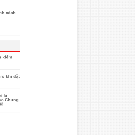
ính cách
n kiếm
ro khi đặt
i là
ược Chung
ẻ!