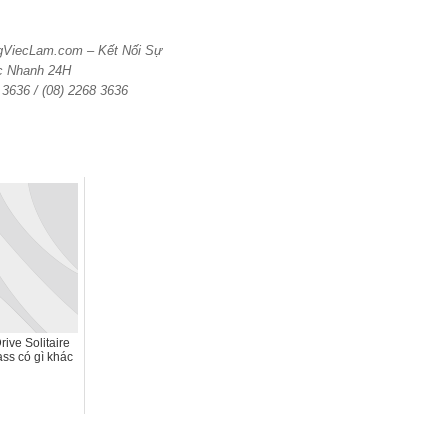
ngViecLam.com – Kết Nối Sự
c Nhanh 24H
6 3636 / (08) 2268 3636
ive Solitaire
ass có gì khác