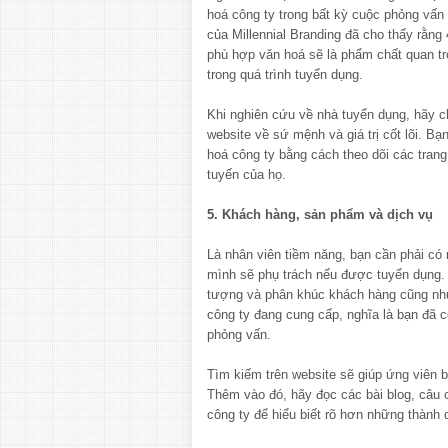
hoá công ty trong bất kỳ cuộc phỏng vấn
của Millennial Branding đã cho thấy rằng
phù hợp văn hoá sẽ là phẩm chất quan tr
trong quá trình tuyển dụng.
Khi nghiên cứu về nhà tuyển dụng, hãy ch
website về sứ mệnh và giá trị cốt lõi. B
hoá công ty bằng cách theo dõi các tran
tuyến của họ.
5. Khách hàng, sản phẩm và dịch vụ
Là nhân viên tiềm năng, bạn cần phải có 
mình sẽ phụ trách nếu được tuyển dụng. 
tượng và phân khúc khách hàng cũng như
công ty đang cung cấp, nghĩa là bạn đã 
phỏng vấn.
Tìm kiếm trên website sẽ giúp ứng viên b
Thêm vào đó, hãy đọc các bài blog, câu 
công ty để hiểu biết rõ hơn những thành 