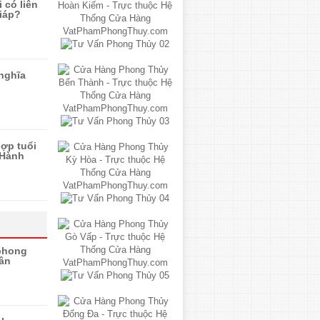
 có liên
iáp?
 nghĩa
ợp tuổi
 Hành
 phong
hân