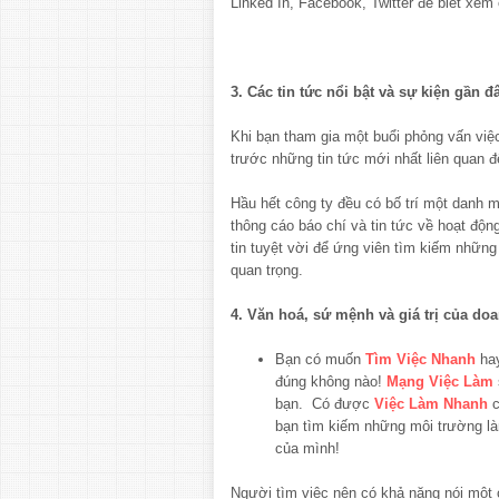
Linked In, Facebook, Twitter để biết xem 
3. Các tin tức nổi bật và sự kiện gần đ
Khi bạn tham gia một buổi phỏng vấn việ
trước những tin tức mới nhất liên quan đ
Hầu hết công ty đều có bố trí một danh m
thông cáo báo chí và tin tức về hoạt độn
tin tuyệt vời để ứng viên tìm kiếm những
quan trọng.
4. Văn hoá, sứ mệnh và giá trị của do
Bạn có muốn
Tìm Việc Nhanh
hay
đúng không nào!
Mạng Việc Làm
bạn. Có được
Việc Làm Nhanh
c
bạn tìm kiếm những môi trường l
của mình!
Người tìm việc nên có khả năng nói một 