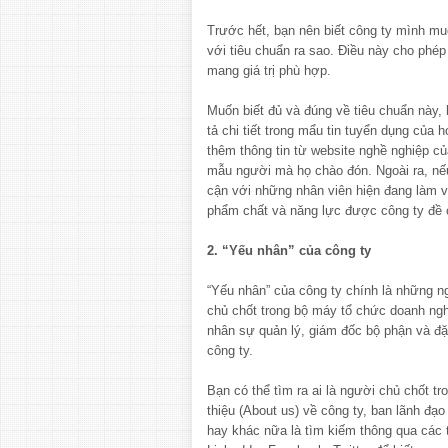
Trước hết, bạn nên biết công ty mình mu
với tiêu chuẩn ra sao. Điều này cho phép
mang giá trị phù hợp.
Muốn biết đủ và đúng về tiêu chuẩn này,
tả chi tiết trong mẩu tin tuyển dụng của 
thêm thông tin từ website nghề nghiệp c
mẫu người mà họ chào đón. Ngoài ra, nếu
cận với những nhân viên hiện đang làm v
phẩm chất và năng lực được công ty đề 
2. “Yếu nhân” của công ty
“Yếu nhân” của công ty chính là những ng
chủ chốt trong bộ máy tổ chức doanh ngh
nhân sự quản lý, giám đốc bộ phận và đ
công ty.
Bạn có thể tìm ra ai là người chủ chốt tr
thiệu (About us) về công ty, ban lãnh đạ
hay khác nữa là tìm kiếm thông qua các 