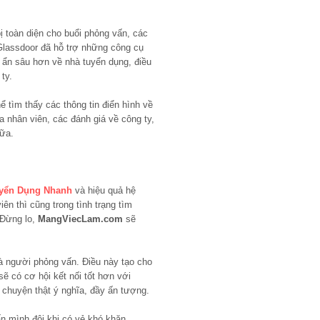
ị toàn diện cho buổi phỏng vấn, các
Glassdoor đã hỗ trợ những công cụ
 ẩn sâu hơn về nhà tuyển dụng, điều
ty.
ể tìm thấy các thông tin điển hình về
 nhân viên, các đánh giá về công ty,
nữa.
yển Dụng Nhanh
và hiệu quả hệ
ên thì cũng trong tình trạng tìm
Đừng lo,
MangViecLam.com
sẽ
là người phỏng vấn. Điều này tạo cho
sẽ có cơ hội kết nối tốt hơn với
 chuyện thật ý nghĩa, đầy ấn tượng.
n mình đôi khi có vẻ khó khăn,