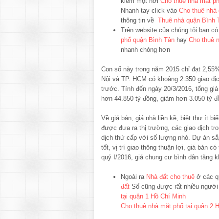
kiếm một nơi
Cho thue nha mat ph
Nhanh tay click vào
Cho thuê nhà
thông tin về
Thuê nhà quận Bình 
Trên website của chúng tôi bạn có
phố quận Bình Tân
hay
Cho thuê 
nhanh chóng hơn
Con số này trong năm 2015 chỉ đạt 2,55%
Nội và TP. HCM có khoảng 2.350 giao dịc
trước. Tính đến ngày 20/3/2016, tổng giá
hơn 44.850 tỷ đồng, giảm hơn 3.050 tỷ đ
Về giá bán, giá nhà liền kề, biệt thự ít 
được đưa ra thị trường, các giao dịch tr
dịch thứ cấp với số lượng nhỏ. Dự án sắ
tốt, vị trí giao thông thuận lợi, giá bán
quý I/2016, giá chung cư bình dân tăng 
Ngoài ra
Nhà đất cho thuê
ở các q
đất
Số cũng được rất nhiều người
tại quận 1 Hồ Chí Minh
Cho thuê nhà mặt phố tại quận 2 