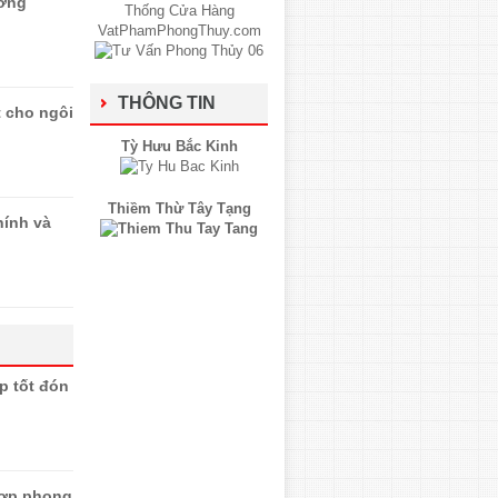
ướng
THÔNG TIN
t cho ngôi
Tỳ Hưu Bắc Kinh
Thiềm Thừ Tây Tạng
ính và
p tốt đón
 hợp phong