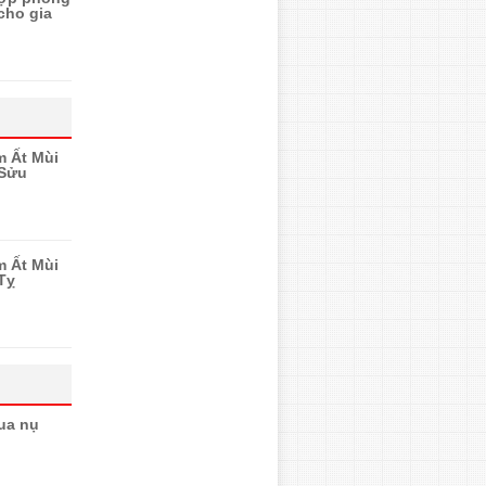
cho gia
m Ất Mùi
 Sửu
m Ất Mùi
Tỵ
ua nụ