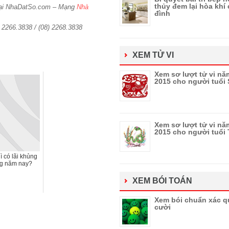
thủy đem lại hòa khí 
 tại NhaDatSo.com – Mạng
Nhà
đình
) 2266.3838 / (08) 2268.3838
XEM TỬ VI
Xem sơ lượt tử vi nă
2015 cho người tuổi
Xem sơ lượt tử vi nă
2015 cho người tuổi 
ì có lãi khủng
g năm nay?
XEM BÓI TOÁN
Xem bói chuẩn xác q
cười