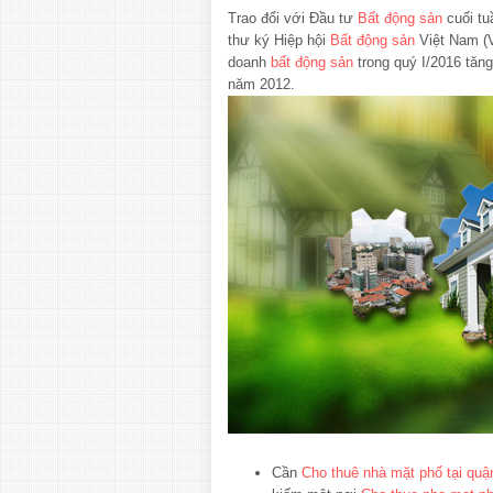
Trao đổi với Đầu tư
Bất động sản
cuối tu
thư ký Hiệp hội
Bất động sản
Việt Nam (V
doanh
bất động sản
trong quý I/2016 tăn
năm 2012.
Cần
Cho thuê nhà mặt phố tại qu