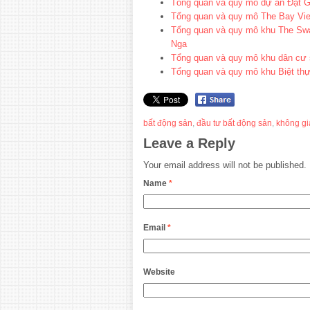
Tổng quan và quy mô dự án Đạt G
Tổng quan và quy mô The Bay Vi
Tổng quan và quy mô khu The Swan
Nga
Tổng quan và quy mô khu dân cư 
Tổng quan và quy mô khu Biệt th
bất động sản
,
đầu tư bất động sản
,
không gi
Leave a Reply
Your email address will not be published.
Name
*
Email
*
Website