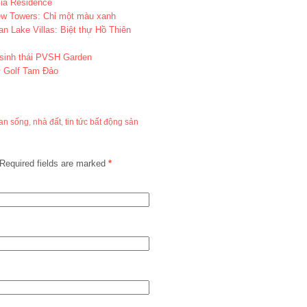
ia Residence
ew Towers: Chỉ một màu xanh
 Lake Villas: Biệt thự Hồ Thiên
sinh thái PVSH Garden
ự Golf Tam Đảo
an sống
,
nhà đất
,
tin tức bất động sản
Required fields are marked
*