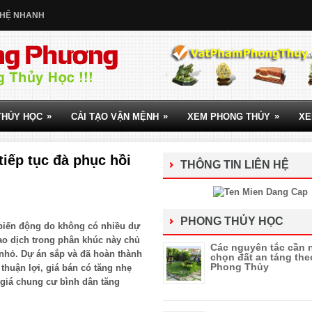
 HỆ NHANH
»
»
»
THỦY HỌC
CẢI TẠO VẬN MỆNH
XEM PHONG THỦY
XE
tiếp tục đà phục hồi
THÔNG TIN LIÊN HỆ
PHONG THỦY HỌC
ít biến động do không có nhiều dự
ao dịch trong phân khúc này chủ
Các nguyên tắc cần 
 nhỏ. Dự án sắp và đã hoàn thành
chọn đất an táng the
Phong Thủy
g thuận lợi, giá bán có tăng nhẹ
 giá chung cư bình dân tăng