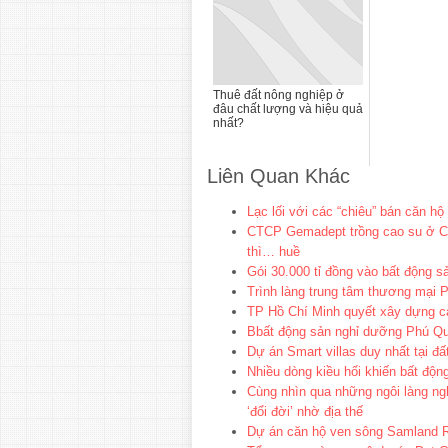
Thuê đất nông nghiệp ở
đâu chất lượng và hiệu quả
nhất?
Liên Quan Khác
Lạc lối với các “chiêu” bán căn hộ
CTCP Gemadept trồng cao su ở C
thì… huề
Gói 30.000 tỉ đồng vào bất động sả
Trình làng trung tâm thương mại 
TP Hồ Chí Minh quyết xây dựng cá
Bbất động sản nghỉ dưỡng Phú Qu
Dự án Smart villas duy nhất tại đ
Nhiều dòng kiều hối khiến bất độ
Cùng nhìn qua những ngôi làng n
‘đổi đời’ nhờ địa thế
Dự án căn hộ ven sông Samland R