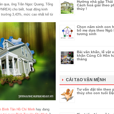
Hướng nhà gặp Thái 
ần qua, ông Trần Ngọc Quang, Tổng
Cách hoá giải theo 
thủy !
NREA) cho biết, hoạt động kinh
g trưởng 3,43%, mức cao nhất kể từ
Chọn năm sinh con h
bố mẹ dựa theo Ngũ
tương sinh
Bài văn khấn, lễ vật 
khấn Cúng Cô Hồn h
tháng
CẢI TẠO VẬN MỆNH
Tư vấn đặt tên theo
thủy cho con tuổi Dậ
ận Bình Tân Hồ Chí Minh
hay đang