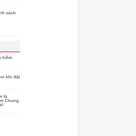
ính cách
n kiếm
ro khi đặt
i là
ược Chung
ẻ!