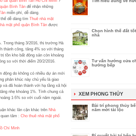
o tai quan Binh Tan Ho Chi Minh
?
Tìm hiểu đúng về h
 quận Bình Tân
để nhận những
Tân
miễn phí, dễ dàng.
 thể dễ dàng tìm
Thuê nhà mặt
nhà mặt phố quận Bình Tân
được
Chọn hình thế đất tố
nhà
. Trong tháng 3/2016, thị trường Hà
h thành công, tăng 4% so với tháng
 trị tồn kho bất động sản còn khoảng
Tư vấn hướng cửa ch
ồng so với thời điểm 20/2/2016.
hướng bếp
biến động do không có nhiều dự án mới
ong phân khúc này chủ yếu là giao
p và đã hoàn thành với hạ tầng xã hội
 có tăng nhẹ khoảng 1%. Tính chung cả
XEM PHONG THỦY
khoảng 1-5% so với cuối năm ngoái.
Bài trí phong thủy bế
năm mới tài lộc
uận khác lân cận khác trên
Nhà
 quan tâm :
Cho thuê nhà mặt phố
Hồ Chí Minh
Bí quyết bài trí bếp