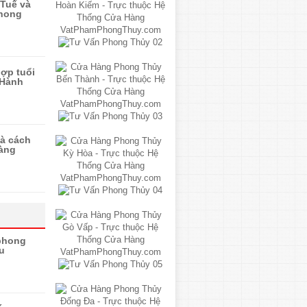
Tuế và
phong
ợp tuổi
 Hành
và cách
àng
 phong
u