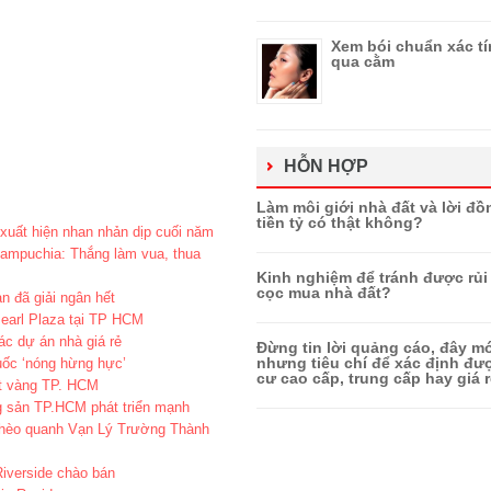
Xem bói chuẩn xác t
qua cằm
HỖN HỢP
Làm môi giới nhà đất và lời đồ
tiền tỷ có thật không?
 xuất hiện nhan nhản dịp cuối năm
ampuchia: Thắng làm vua, thua
Kinh nghiệm để tránh được rủi 
cọc mua nhà đất?
n đã giải ngân hết
Pearl Plaza tại TP HCM
c dự án nhà giá rẻ
Đừng tin lời quảng cáo, đây mớ
nhưng tiêu chí để xác định đ
ốc ‘nóng hừng hực’
cư cao cấp, trung cấp hay giá r
ất vàng TP. HCM
ng sản TP.HCM phát triển mạnh
ghèo quanh Vạn Lý Trường Thành
iverside chào bán