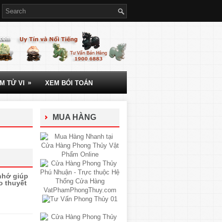
»
M TỬ VI
XEM BÓI TOÁN
MUA HÀNG
nhớ giúp
o thuyết