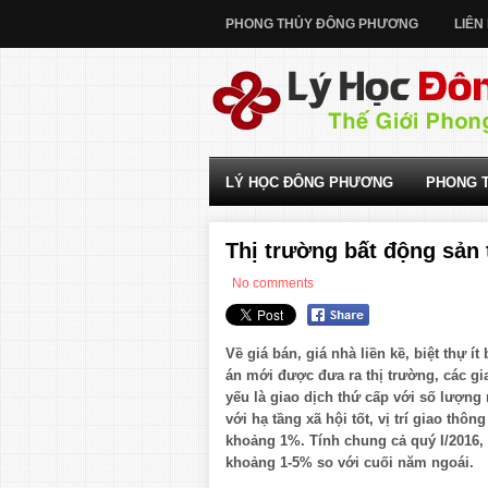
PHONG THỦY ĐÔNG PHƯƠNG
LIÊN
LÝ HỌC ĐÔNG PHƯƠNG
PHONG 
Thị trường bất động sản 
No comments
Về giá bán, giá nhà liền kề, biệt thự 
án mới được đưa ra thị trường, các gi
yếu là giao dịch thứ cấp với số lượng
với hạ tầng xã hội tốt, vị trí giao thôn
khoảng 1%. Tính chung cả quý I/2016,
khoảng 1-5% so với cuối năm ngoái.