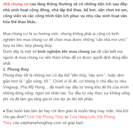
nhà chung cư
cao tầng thông thường sẽ có những tiện ích sau đây:
nhà sinh hoạt cộng đồng, nhà tập thể thao, bể bơi, sân chơi trẻ em,
công viên và các công trình tiện ích phục vụ nhu cầu sinh hoạt văn
hóa thể thao khác.
Mua chung cư là xu hướng mới, nhưng không phải ai cũng có kinh
nghiệm khi mua chung cư để chọn mua được những “căn nhà mơ ước”
hợp túi tiền, hợp phong thủy.
Dưới đây là một số
kinh nghiệm khi mua chung cư
rất cần biết mà
người đi mua chung cư nên tham khảo để có được quyết định đúng đắn
nhất
1. Phong
thủy
Phong thủy tốt
là những nơi có địa thế “tiền thủy, hậu sơn ”, hoặc đơn
giản hơn là “ gần sông, hồ ”. Chính vì lẽ đó, có không ít chủ đầu tư như
Vingroup, Phú Mỹ Hưng… đã mạnh tay đầu tư trong khu đô thị của mình
những dòng sông, ngọn núi nhân tạo. Sự đầu tư này thực sự không uổng
phí và đã làm gia tăng giá trị cho dự án lên bội phần.
♠ Bạn buôn bán,làm ăn hay chỉ đơn giản là muốn tăng may mắn, hòa khí
cho gia đình?
Linh Vật Phong Thủy
từ
Cửa Hàng Linh Vật Phong
Thủy
của vatphamphongthuy.com sẽ giúp bạn!