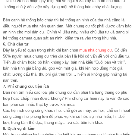
Nhiều vụ hỏa hoạn gây thiệt hại về người đã xảy ra là do chủ đầu tư
không chú ý đến việc xây dựng một hệ thống báo cháy chất lượng.
Bên cạnh hệ thống báo cháy thì hệ thống an ninh của tòa nhà cũng là
điều người mua nhà nên quan tâm. Một chung cư tốt phải được đảm bảo
an ninh cho mọi dân cư. Chính vì điều này, nhiều chủ đầu tư đã trang bị
hệ thống camera quan sát an ninh, kiểm tra ra vào trong khu nhà.
6. Chủ đầu tư
Đây là yếu tố quan trọng nhất khi bạn chọn
mua nhà chung cư
. Có đến
50% người mua chung cư trên địa bàn Hà Nội có vấn đề với chủ đầu tư.
Tiến độ chậm hoặc bỏ hẳn không xây, bán nhà kiểu “Cuội bán vịt trời”,
bán nhà tính giá bằng đô, góp vốn một giá, khi lên hợp đồng một giá,
chất lượng cẩu thả, thu phí giá trên trời… hiếm ai không gặp những tai
nạn trên.
7. Phí chung cư, tiện ích
Bạn nên tìm hiểu các loại phí chung cư cần phải trả hàng tháng có phù
hợp hoặc chấp nhận được không? Phí chung cư hiện nay là vấn đề các
bạn phải cân nhắc thật kỹ trước khi mua.
Các tiện ích công cộng khác như: chỗ gởi xe máy, xe hơi, chỗ sinh hoạt
công cộng như phòng lớn để phục vụ khi có hữu sự như hiếu, hỉ…bể
bơi, trung tâm thể dục, thang máy….và các tiện ích khác.
8. Dịch vụ đi kèm
Một trong những kinh nghiệm cần biết khi mua chung cư là phải tìm hiểu