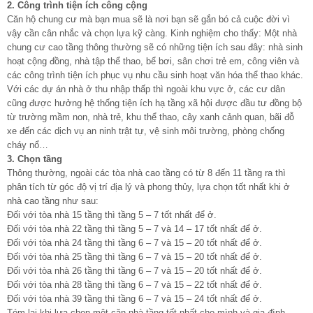
2. Công trình tiện ích công cộng
Căn hộ chung cư mà bạn mua sẽ là nơi bạn sẽ gắn bó cả cuộc đời vì
vậy cần cân nhắc và chọn lựa kỹ càng. Kinh nghiệm cho thấy: Một nhà
chung cư cao tầng thông thường sẽ có những tiện ích sau đây: nhà sinh
hoạt cộng đồng, nhà tập thể thao, bể bơi, sân chơi trẻ em, công viên và
các công trình tiện ích phục vụ nhu cầu sinh hoạt văn hóa thể thao khác.
Với các dự án nhà ở thu nhập thấp thì ngoài khu vực ở, các cư dân
cũng được hưởng hệ thống tiện ích hạ tầng xã hội được đầu tư đồng bộ
từ trường mầm non, nhà trẻ, khu thể thao, cây xanh cảnh quan, bãi đỗ
xe đến các dịch vụ an ninh trật tự, vệ sinh môi trường, phòng chống
cháy nổ…
3. Chọn tầng
Thông thường, ngoài các tòa nhà cao tầng có từ 8 đến 11 tầng ra thì
phân tích từ góc độ vị trí địa lý và phong thủy, lựa chọn tốt nhất khi ở
nhà cao tầng như sau:
Đối với tòa nhà 15 tầng thì tầng 5 – 7 tốt nhất để ở.
Đối với tòa nhà 22 tầng thì tầng 5 – 7 và 14 – 17 tốt nhất để ở.
Đối với tòa nhà 24 tầng thì tầng 6 – 7 và 15 – 20 tốt nhất để ở.
Đối với tòa nhà 25 tầng thì tầng 6 – 7 và 15 – 20 tốt nhất để ở.
Đối với tòa nhà 26 tầng thì tầng 6 – 7 và 15 – 20 tốt nhất để ở.
Đối với tòa nhà 28 tầng thì tầng 6 – 7 và 15 – 22 tốt nhất để ở.
Đối với tòa nhà 39 tầng thì tầng 6 – 7 và 15 – 24 tốt nhất để ở.
Tóm lại khi lựa chọn một căn nhà tầng tốt nhất cho mình và gia đình