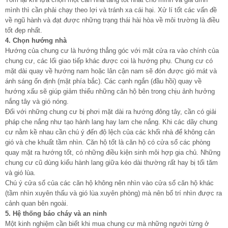
mình thì cần phải chạy theo lợi và tránh xa cái hại. Xử lí tốt các vấn đề
về ngũ hành và đạt được những trạng thái hài hòa về môi trường là điều
tốt đẹp nhất.
4. Chọn hướng nhà
Hướng của chung cư là hướng thẳng góc với mặt cửa ra vào chính của
chung cư, các lối giao tiếp khác được coi là hướng phụ. Chung cư có
mặt dài quay về hướng nam hoặc lân cận nam sẽ đón được gió mát và
ánh sáng ổn định (mặt phía bắc). Các cạnh ngắn (đầu hồi) quay về
hướng xấu sẽ giúp giảm thiểu những căn hộ bên trong chịu ảnh hưởng
nắng tây và gió nóng.
Đối với những chung cư bị phơi mặt dài ra hướng đông tây, cần có giải
pháp che nắng như tạo hành lang hay lam che nắng. Khi các dãy chung
cư nằm kề nhau cần chú ý đến độ lệch của các khối nhà để không cản
gió và che khuất tầm nhìn. Căn hộ tốt là căn hộ có cửa sổ các phòng
quay mặt ra hướng tốt, có những điều kiện sinh môi hợp gia chủ. Những
chung cư cũ dùng kiểu hành lang giữa kéo dài thường rất hay bị tối tăm
và gió lùa.
Chú ý cửa sổ của các căn hộ không nên nhìn vào cửa sổ căn hộ khác
(tầm nhìn xuyên thấu và gió lùa xuyên phòng) mà nên bố trí nhìn được ra
cảnh quan bên ngoài.
5. Hệ thống báo cháy và an ninh
Một kinh nghiệm cần biết khi mua chung cư mà những người từng ở