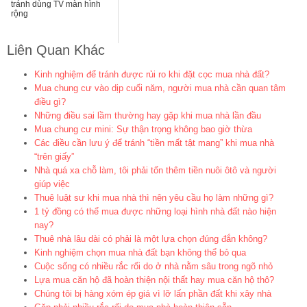
tránh dùng TV màn hình
rộng
Liên Quan Khác
Kinh nghiệm để tránh được rủi ro khi đặt cọc mua nhà đất?
Mua chung cư vào dịp cuối năm, người mua nhà cần quan tâm
điều gì?
Những điều sai lầm thường hay gặp khi mua nhà lần đầu
Mua chung cư mini: Sự thận trọng không bao giờ thừa
Các điều cần lưu ý để tránh “tiền mất tật mang” khi mua nhà
“trên giấy”
Nhà quá xa chỗ làm, tôi phải tốn thêm tiền nuôi ôtô và người
giúp việc
Thuê luật sư khi mua nhà thì nên yêu cầu họ làm những gì?
1 tỷ đồng có thể mua được những loại hình nhà đất nào hiện
nay?
Thuê nhà lâu dài có phải là một lựa chọn đúng đắn không?
Kinh nghiệm chọn mua nhà đất bạn không thể bỏ qua
Cuộc sống có nhiều rắc rối do ở nhà nằm sâu trong ngõ nhỏ
Lựa mua căn hộ đã hoàn thiện nội thất hay mua căn hộ thô?
Chúng tôi bị hàng xóm ép giá vì lỡ lấn phần đất khi xây nhà