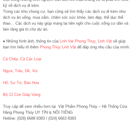
kỹ về dịch vụ đi kèm.
Trong các khu chung cư, bạn cũng sẽ tìm thấy các dịch vụ đi kèm như
dịch vụ ăn uống, mua sắm, chăm sóc sức khỏe, làm đẹp, thể dục thể
thao… Các dịch vụ này giúp mang lại tiện nghi cho cuộc sống cư dân và
làm tăng giá trị cho dự án.
♠ Những hình ảnh, thông tin của
Linh Vat Phong Thuy
,
Linh Vật
sẽ giúp
bạn tìm hiểu rõ thêm
Phong Thủy Linh Vật
để đáp ứng nhu cầu của mình.
Cá Chép, Cá Các Loại
Ngựa, Trâu, Dê, Voi
Hổ, Sư Tử, Báo Hoa
Bộ 12 Con Giáp Vàng
Truy cập để xem nhiều hơn tại Vật Phẩm Phong Thủy – Hệ Thống Cửa
Hàng Phong Thủy UY TÍN & NỔI TIẾNG
Hotline: (028) 6688 8383 / (024) 6663 8383