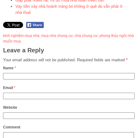
Gặp phải nhiều rắc rối do mua nhà hoàn thiện sẵn
Vay tiền xây nhà hoành tráng bỏ không ở quê dù vẫn phải ở
nhà thuê
kinh nghiệm mua nhà
,
mua nhà chung cư
,
nhà chung cư
,
phong thủy ngôi nhà
muốn mua
Leave a Reply
Your email address will not be published.
Required fields are marked
*
Name
*
Email
*
Website
Comment