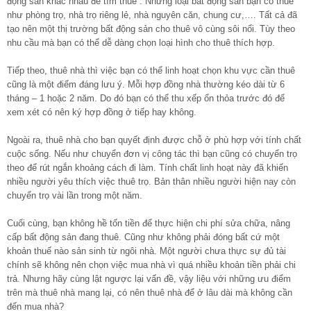
động sản khác nhau để tìm thuê . Những loại bất động sản bạn có thuê
như phòng trọ, nhà trọ riêng lẻ, nhà nguyên căn, chung cư,…. Tất cả đã
tạo nên một thị trường bất động sản cho thuê vô cùng sôi nổi. Tùy theo
nhu cầu mà bạn có thể dễ dàng chọn loại hình cho thuê thích hợp.
Tiếp theo, thuê nhà thì việc bạn có thể linh hoạt chọn khu vực cần thuê
cũng là một điểm đáng lưu ý. Mỗi hợp đồng nhà thường kéo dài từ 6
tháng – 1 hoặc 2 năm. Do đó bạn có thể thu xếp ổn thỏa trước đó để
xem xét có nên ký hợp đồng ở tiếp hay không.
Ngoài ra, thuê nhà cho bạn quyết định được chỗ ở phù hợp với tính chất
cuộc sống. Nếu như chuyển đơn vị công tác thì bạn cũng có chuyển trọ
theo để rút ngắn khoảng cách đi làm. Tính chất linh hoạt này đã khiến
nhiều người yêu thích việc thuê trọ. Bản thân nhiều người hiện nay còn
chuyển trọ vài lần trong một năm.
Cuối cùng, bạn không hề tốn tiền để thực hiện chi phí sửa chữa, nâng
cấp bất động sản đang thuê. Cũng như không phải đóng bất cứ một
khoản thuế nào sản sinh từ ngôi nhà. Một người chưa thực sự đủ tài
chính sẽ không nên chọn việc mua nhà vì quá nhiều khoản tiền phải chi
trả. Nhưng hãy cùng lật ngược lại vấn đề, vậy liệu với những ưu điểm
trên mà thuê nhà mang lại, có nên thuê nhà để ở lâu dài mà không cần
đến mua nhà?