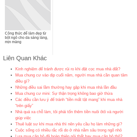
Công thức để làm đẹp từ
bột ngô cho da sáng láng,
mịn màng
Liên Quan Khác
Kinh nghiệm để tránh được rủi ro khi đặt cọc mua nhà đất?
Mua chung cư vào dịp cuối năm, người mua nhà cần quan tâm
điều gì?
Những điều sai lầm thường hay gặp khi mua nhà lần đầu
Mua chung cư mini: Sự thận trọng không bao giờ thừa
Các điều cần lưu ý để tránh “tiền mất tật mang” khi mua nhà
“trên giấy”
Nhà quá xa chỗ làm, tôi phải tốn thêm tiền nuôi ôtô và người
giúp việc
Thuê luật sư khi mua nhà thì nên yêu cầu họ làm những gì?
Cuộc sống có nhiều rắc rối do ở nhà nằm sâu trong ngõ nhỏ
Lựa mua căn hộ đã hoàn thiện nội thất hay mua căn hộ thô?