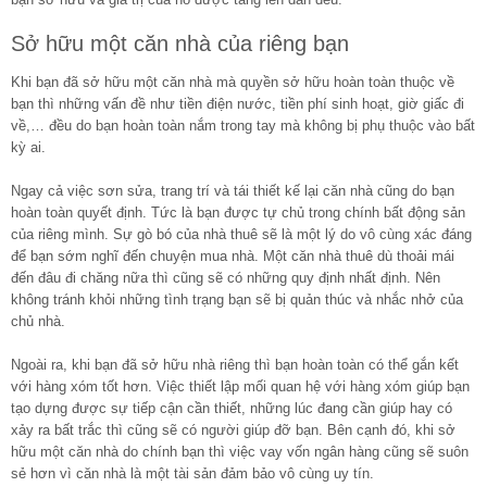
Sở hữu một căn nhà của riêng bạn
Khi bạn đã sở hữu một căn nhà mà quyền sở hữu hoàn toàn thuộc về
bạn thì những vấn đề như tiền điện nước, tiền phí sinh hoạt, giờ giấc đi
về,… đều do bạn hoàn toàn nắm trong tay mà không bị phụ thuộc vào bất
kỳ ai.
Ngay cả việc sơn sửa, trang trí và tái thiết kế lại căn nhà cũng do bạn
hoàn toàn quyết định. Tức là bạn được tự chủ trong chính bất động sản
của riêng mình. Sự gò bó của nhà thuê sẽ là một lý do vô cùng xác đáng
để bạn sớm nghĩ đến chuyện mua nhà. Một căn nhà thuê dù thoải mái
đến đâu đi chăng nữa thì cũng sẽ có những quy định nhất định. Nên
không tránh khỏi những tình trạng bạn sẽ bị quản thúc và nhắc nhở của
chủ nhà.
Ngoài ra, khi bạn đã sở hữu nhà riêng thì bạn hoàn toàn có thể gắn kết
với hàng xóm tốt hơn. Việc thiết lập mối quan hệ với hàng xóm giúp bạn
tạo dựng được sự tiếp cận cần thiết, những lúc đang cần giúp hay có
xảy ra bất trắc thì cũng sẽ có người giúp đỡ bạn. Bên cạnh đó, khi sở
hữu một căn nhà do chính bạn thì việc vay vốn ngân hàng cũng sẽ suôn
sẻ hơn vì căn nhà là một tài sản đảm bảo vô cùng uy tín.