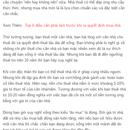
câu chuyện “nên hay không nên” nữa. Nhà thuê có thể đáp ứng nhu cầu
thức thời, nhưng mua nhà mới là là lựa chọn chuẩn xác và đặc biệt cần
cân nhắc.
Xem Thêm:
Top 6 điều cần phải làm trước khi ra quyết định mua nhà
Thử tưởng tượng, bạn thuê một căn nhà, bạn hài lòng với căn nhà cho
thuê đó và quyết định thuê lâu dài để sống. Bạn không phải lo nghĩ gì về
những chi phí thuế cho căn nhà và bạn mặc nhiên xem đó là sự thích
đáng để bạn sống ở nhà thuê lâu dài. Nhưng khi bạn đã đi đến ngưỡng
thuê trọ trên 10 năm thì bạn hãy suy nghĩ lại.
Khi còn độc thân thì bạn có thể thuê nhà rồi ở ghép cùng nhiều người.
Nhưng khi đã lập gia đình thì bạn và vợ/chồng phải gánh vác hoàn toàn
số tiền thuê nhà. Hiện nay, tiền cho thuê nhà nằm ở mức khoảng 5-10%
giá trị thực tế của căn nhà/năm. Tương đương với việc khi bạn thuê nhà
từ 10-20 năm đồng nghĩa với việc bạn đã chi trả một số tiền tương ứng
bằng với giá trị của căn nhà.
Đừng bao giờ suy nghĩ sống theo kiểu “du mục” là đúng. Bởi giá trị nhà
đất và nhu cầu mua bất động sản luôn tăng, nên nếu bạn sở hữu được
một căn nhà thì chắc chắn bạn đang được sống trên một mảnh đất do
bạn sở hữu và giá trị của nó được tăng lên dần đều.