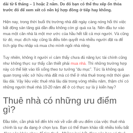
dài từ 6 tháng – 1 hoặc 2 năm. Do đó bạn có thể thu xếp ổn thỏa
trước đó để xem xét có nên ký hợp đồng ở tiếp hay không.
Hiện nay, trong thời buổi thị trường nhà đất ngày càng nóng hổi thì việc
bất động sản tăng giá dần đều không còn gì quá xa lạ. Nên đầu tư vào
mua một căn nhà là một mơ ước của hầu hết tất cả mọi người. Và cũng
từ đó, mục đích này cũng là điều tiên quyết mà nhiều người đặt ra để
tích góp thu nhập và mua cho mình ngôi nhà riêng.
Tuy nhiên, không ít người vì cảm thấy chưa đủ năng lực tài chính cũng
như không thực sự thấy cần thiết phải
mua nhà
. Thì những trường hợp
này có thể liệt vào lối sống theo tư tưởng “du mục”. Tức là không quá
quan trọng việc sở hữu nhà đất mà có thể ở nhà thuê trong một thời gian
lâu dài. Vậy liệu việc thuê nhà lâu dài trong vòng nhiều năm, thậm chí có
những người thuê nhà 10-20 năm để ở có thực sự là ý kiến hay?
Thuê nhà có những ưu điểm
gì?
Đầu tiên, cần phải kể đến khi nói về vấn đề ưu điểm của việc thuê nhà
chính là sự đa dạng ở chọn lựa. Bạn có thể tham khảo rất nhiều kiểu bất