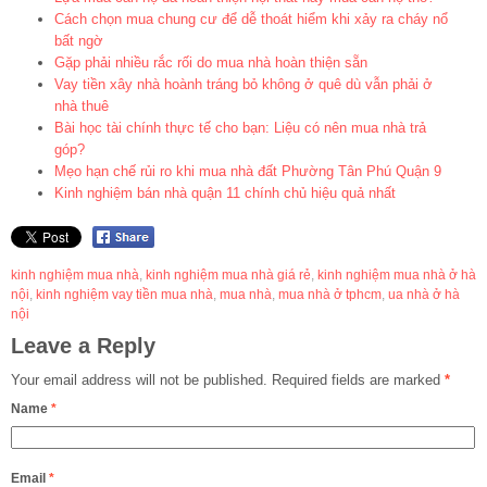
Cách chọn mua chung cư để dễ thoát hiểm khi xảy ra cháy nổ
bất ngờ
Gặp phải nhiều rắc rối do mua nhà hoàn thiện sẵn
Vay tiền xây nhà hoành tráng bỏ không ở quê dù vẫn phải ở
nhà thuê
Bài học tài chính thực tế cho bạn: Liệu có nên mua nhà trả
góp?
Mẹo hạn chế rủi ro khi mua nhà đất Phường Tân Phú Quận 9
Kinh nghiệm bán nhà quận 11 chính chủ hiệu quả nhất
kinh nghiệm mua nhà
,
kinh nghiệm mua nhà giá rẻ
,
kinh nghiệm mua nhà ở hà
nội
,
kinh nghiệm vay tiền mua nhà
,
mua nhà
,
mua nhà ở tphcm
,
ua nhà ở hà
nội
Leave a Reply
Your email address will not be published.
Required fields are marked
*
Name
*
Email
*