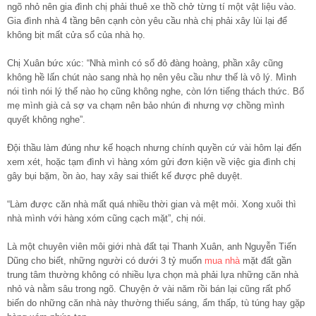
ngõ nhỏ nên gia đình chị phải thuê xe thồ chở từng tí một vật liệu vào.
Gia đình nhà 4 tầng bên cạnh còn yêu cầu nhà chị phải xây lùi lại để
không bịt mất cửa sổ của nhà họ.
Chị Xuân bức xúc: “Nhà mình có sổ đỏ đàng hoàng, phần xây cũng
không hề lấn chút nào sang nhà họ nên yêu cầu như thế là vô lý. Mình
nói tình nói lý thế nào họ cũng không nghe, còn lớn tiếng thách thức. Bố
mẹ mình già cả sợ va chạm nên bảo nhún đi nhưng vợ chồng mình
quyết không nghe”.
Đội thầu làm đúng như kế hoạch nhưng chính quyền cứ vài hôm lại đến
xem xét, hoặc tạm đình vì hàng xóm gửi đơn kiện về việc gia đình chị
gây bụi bặm, ồn ào, hay xây sai thiết kế được phê duyệt.
“Làm được căn nhà mất quá nhiều thời gian và mệt mỏi. Xong xuôi thì
nhà mình với hàng xóm cũng cạch mặt”, chị nói.
Là một chuyên viên môi giới nhà đất tại Thanh Xuân, anh Nguyễn Tiến
Dũng cho biết, những người có dưới 3 tỷ muốn
mua nhà
mặt đất gần
trung tâm thường không có nhiều lựa chọn mà phải lựa những căn nhà
nhỏ và nằm sâu trong ngõ. Chuyện ở vài năm rồi bán lại cũng rất phổ
biến do những căn nhà này thường thiếu sáng, ẩm thấp, tù túng hay gặp