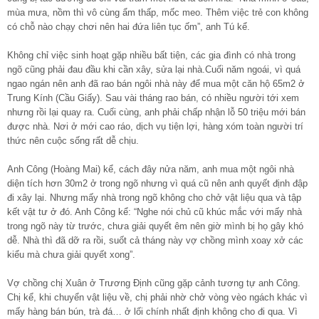
mùa mưa, nồm thì vô cùng ẩm thấp, mốc meo. Thêm việc trẻ con không
có chỗ nào chạy chơi nên hai đứa liên tục ốm”, anh Tú kể.
Không chỉ việc sinh hoạt gặp nhiều bất tiện, các gia đình có nhà trong
ngõ cũng phải đau đầu khi cần xây, sửa lại nhà.Cuối năm ngoái, vì quá
ngao ngán nên anh đã rao bán ngôi nhà này để mua một căn hộ 65m2 ở
Trung Kính (Cầu Giấy). Sau vài tháng rao bán, có nhiều người tới xem
nhưng rồi lại quay ra. Cuối cùng, anh phải chấp nhận lỗ 50 triệu mới bán
được nhà. Nơi ở mới cao ráo, dịch vụ tiện lợi, hàng xóm toàn người trí
thức nên cuộc sống rất dễ chịu.
Anh Công (Hoàng Mai) kể, cách đây nửa năm, anh mua một ngôi nhà
diện tích hơn 30m2 ở trong ngõ nhưng vì quá cũ nên anh quyết định đập
đi xây lại. Nhưng mấy nhà trong ngõ không cho chở vật liệu qua và tập
kết vật tư ở đó. Anh Công kể: “Nghe nói chủ cũ khúc mắc với mấy nhà
trong ngõ này từ trước, chưa giải quyết êm nên giờ mình bị họ gây khó
dễ. Nhà thì đã dỡ ra rồi, suốt cả tháng này vợ chồng mình xoay xở các
kiểu mà chưa giải quyết xong”.
Vợ chồng chị Xuân ở Trương Định cũng gặp cảnh tương tự anh Công.
Chị kể, khi chuyển vật liệu về, chị phải nhờ chở vòng vèo ngách khác vì
mấy hàng bán bún, trà đá… ở lối chính nhất định không cho đi qua. Vì