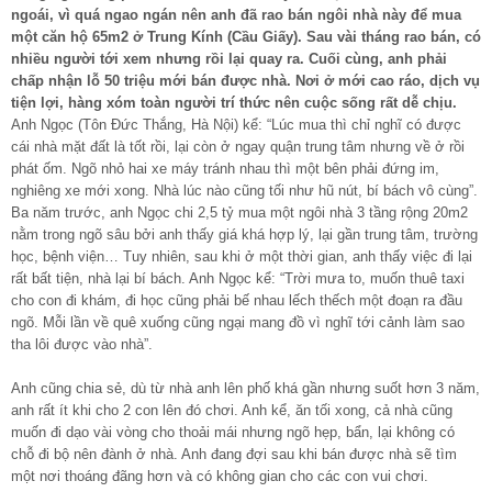
ngoái, vì quá ngao ngán nên anh đã rao bán ngôi nhà này để mua
một căn hộ 65m2 ở Trung Kính (Cầu Giấy). Sau vài tháng rao bán, có
nhiều người tới xem nhưng rồi lại quay ra. Cuối cùng, anh phải
chấp nhận lỗ 50 triệu mới bán được nhà. Nơi ở mới cao ráo, dịch vụ
tiện lợi, hàng xóm toàn người trí thức nên cuộc sống rất dễ chịu.
Anh Ngọc (Tôn Đức Thắng, Hà Nội) kể: “Lúc mua thì chỉ nghĩ có được
cái nhà mặt đất là tốt rồi, lại còn ở ngay quận trung tâm nhưng về ở rồi
phát ốm. Ngõ nhỏ hai xe máy tránh nhau thì một bên phải đứng im,
nghiêng xe mới xong. Nhà lúc nào cũng tối như hũ nút, bí bách vô cùng”.
Ba năm trước, anh Ngọc chi 2,5 tỷ mua một ngôi nhà 3 tầng rộng 20m2
nằm trong ngõ sâu bởi anh thấy giá khá hợp lý, lại gần trung tâm, trường
học, bệnh viện… Tuy nhiên, sau khi ở một thời gian, anh thấy việc đi lại
rất bất tiện, nhà lại bí bách. Anh Ngọc kể: “Trời mưa to, muốn thuê taxi
cho con đi khám, đi học cũng phải bế nhau lếch thếch một đoạn ra đầu
ngõ. Mỗi lần về quê xuống cũng ngại mang đồ vì nghĩ tới cảnh làm sao
tha lôi được vào nhà”.
Anh cũng chia sẻ, dù từ nhà anh lên phố khá gần nhưng suốt hơn 3 năm,
anh rất ít khi cho 2 con lên đó chơi. Anh kể, ăn tối xong, cả nhà cũng
muốn đi dạo vài vòng cho thoải mái nhưng ngõ hẹp, bẩn, lại không có
chỗ đi bộ nên đành ở nhà. Anh đang đợi sau khi bán được nhà sẽ tìm
một nơi thoáng đãng hơn và có không gian cho các con vui chơi.