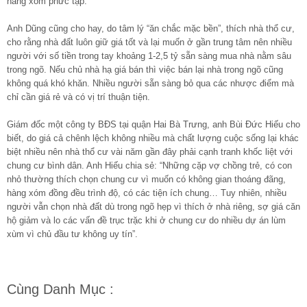
hàng xóm phức tạp.
Anh Dũng cũng cho hay, do tâm lý “ăn chắc mặc bền”, thích nhà thổ cư,
cho rằng nhà đất luôn giữ giá tốt và lại muốn ở gần trung tâm nên nhiều
người với số tiền trong tay khoảng 1-2,5 tỷ sẵn sàng mua nhà nằm sâu
trong ngõ. Nếu chủ nhà hạ giá bán thì việc bán lại nhà trong ngõ cũng
không quá khó khăn. Nhiều người sẵn sàng bỏ qua các nhược điểm mà
chỉ cần giá rẻ và có vị trí thuận tiện.
Giám đốc một công ty BĐS tại quận Hai Bà Trưng, anh Bùi Đức Hiếu cho
biết, do giá cả chênh lệch không nhiều mà chất lượng cuộc sống lại khác
biệt nhiều nên nhà thổ cư vài năm gần đây phải cạnh tranh khốc liệt với
chung cư bình dân. Anh Hiếu chia sẻ: “Những cặp vợ chồng trẻ, có con
nhỏ thường thích chọn chung cư vì muốn có không gian thoáng đãng,
hàng xóm đồng đều trình độ, có các tiện ích chung… Tuy nhiên, nhiều
người vẫn chọn nhà đất dù trong ngõ hẹp vì thích ở nhà riêng, sợ giá căn
hộ giảm và lo các vấn đề trục trặc khi ở chung cư do nhiều dự án lùm
xùm vì chủ đầu tư không uy tín”.
Cùng Danh Mục :