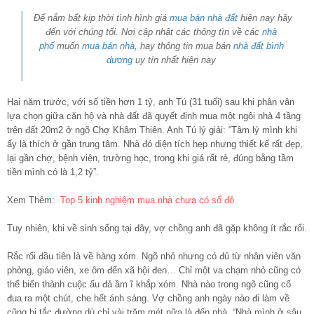
Để nắm bất kịp thời tình hình giá
mua bán nhà đất
hiện nay hãy
đến với chúng tối. Nơi cập nhật các thông tìn về các
nhà
phố
muốn
mua bán nhà
, hay thông tin mua bán
nhà đất bình
dương
uy tín nhất hiện nay
Hai năm trước, với số tiền hơn 1 tỷ, anh Tú (31 tuổi) sau khi phân vân
lựa chọn giữa căn hộ và nhà đất đã quyết định mua một ngôi nhà 4 tầng
trên đất 20m2 ở ngõ Chợ Khâm Thiên. Anh Tú lý giải: “Tâm lý mình khi
ấy là thích ở gần trung tâm. Nhà đó diện tích hẹp nhưng thiết kế rất đẹp,
lại gần chợ, bệnh viện, trường học, trong khi giá rất rẻ, đúng bằng tầm
tiền mình có là 1,2 tỷ”.
Xem Thêm:
Top 5 kinh nghiệm mua nhà chưa có sổ đỏ
Tuy nhiên, khi về sinh sống tại đây, vợ chồng anh đã gặp không ít rắc rối.
Rắc rối đầu tiên là về hàng xóm. Ngõ nhỏ nhưng có đủ từ nhân viên văn
phòng, giáo viên, xe ôm đến xã hội đen… Chỉ một va chạm nhỏ cũng có
thể biến thành cuộc ẩu đả ầm ĩ khắp xóm. Nhà nào trong ngõ cũng cố
đua ra một chút, che hết ánh sáng. Vợ chồng anh ngày nào đi làm về
cũng bị tắc đường dù chỉ vài trăm mét nữa là đến nhà. “Nhà mình ở sâu,