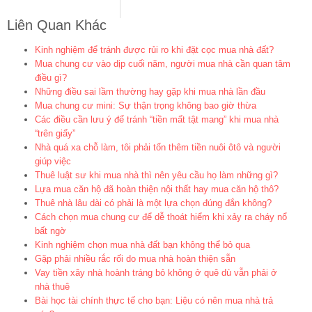
Liên Quan Khác
Kinh nghiệm để tránh được rủi ro khi đặt cọc mua nhà đất?
Mua chung cư vào dịp cuối năm, người mua nhà cần quan tâm
điều gì?
Những điều sai lầm thường hay gặp khi mua nhà lần đầu
Mua chung cư mini: Sự thận trọng không bao giờ thừa
Các điều cần lưu ý để tránh “tiền mất tật mang” khi mua nhà
“trên giấy”
Nhà quá xa chỗ làm, tôi phải tốn thêm tiền nuôi ôtô và người
giúp việc
Thuê luật sư khi mua nhà thì nên yêu cầu họ làm những gì?
Lựa mua căn hộ đã hoàn thiện nội thất hay mua căn hộ thô?
Thuê nhà lâu dài có phải là một lựa chọn đúng đắn không?
Cách chọn mua chung cư để dễ thoát hiểm khi xảy ra cháy nổ
bất ngờ
Kinh nghiệm chọn mua nhà đất bạn không thể bỏ qua
Gặp phải nhiều rắc rối do mua nhà hoàn thiện sẵn
Vay tiền xây nhà hoành tráng bỏ không ở quê dù vẫn phải ở
nhà thuê
Bài học tài chính thực tế cho bạn: Liệu có nên mua nhà trả