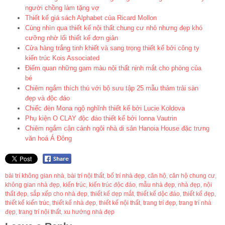
người chồng làm tặng vợ
Thiết kế giá sách Alphabet của Ricard Mollon
Cùng nhìn qua thiết kế nội thất chung cư nhỏ nhưng đẹp khó
cưỡng nhờ lối thiết kế đơn giản
Cửa hàng trắng tinh khiết và sang trọng thiết kế bởi công ty
kiến trúc Kois Associated
Điểm quan những gam màu nội thất nịnh mắt cho phòng của
bé
Chiêm ngắm thích thú với bộ sưu tập 25 mẫu thảm trải sàn
đẹp và độc đáo
Chiếc đèn Mona ngộ nghĩnh thiết kế bởi Lucie Koldova
Phụ kiện O CLAY độc đáo thiết kế bởi Ionna Vautrin
Chiêm ngắm cận cảnh ngôi nhà di sản Hanoia House đặc trưng
văn hoá Á Đông
bài trí không gian nhà
,
bài trí nội thất
,
bố trí nhà đẹp
,
căn hộ
,
căn hộ chung cư
,
không gian nhà đẹp
,
kiến trúc
,
kiến trúc độc đáo
,
mẫu nhà đẹp
,
nhà đẹp
,
nội
thất đẹp
,
sắp xếp cho nhà đẹp
,
thiết kế dẹp mắt
,
thiết kế dộc đáo
,
thiết kế đẹp
,
thiết kế kiến trúc
,
thiết kế nhà đẹp
,
thiết kế nội thất
,
trang trí đẹp
,
trang trí nhà
đẹp
,
trang trí nội thất
,
xu hướng nhà đẹp