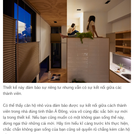
Thiết kế này đảm bảo sự riêng tư nhưng vẫn có sự kết nối giữa các
thành viên.
Có thể thấy căn hộ nhỏ vừa đảm bảo được sự kết nối giữa cách thành
viên trong nhà đúng tinh thần Á Đông, vừa vô cùng đặc sắc bởi sự mới
lạ trong thiết kế. Nếu bạn cũng muốn có một không gian sống thế này,
đừng ngại thử những cái mới. Hãy tìm hiểu kĩ càng trước khi thực hiện,
chắc chắn không gian sống của bạn cũng sẽ quyến rũ chẳng kém căn hộ