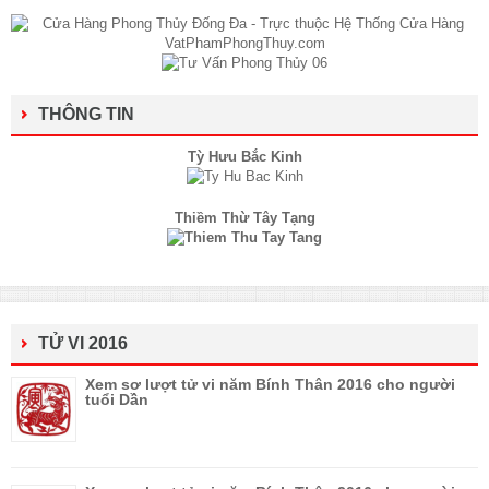
THÔNG TIN
Tỳ Hưu Bắc Kinh
Thiềm Thừ Tây Tạng
TỬ VI 2016
Xem sơ lượt tử vi năm Bính Thân 2016 cho người
tuổi Dần