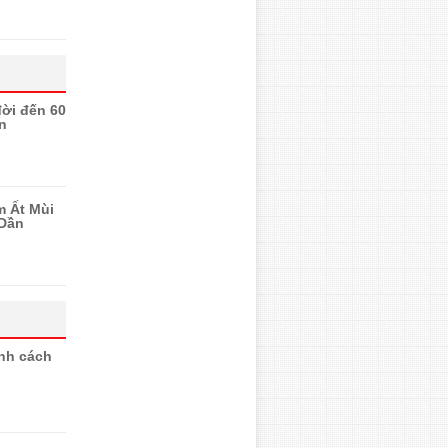
 đời đến 60
n
m Ất Mùi
 Dần
ính cách