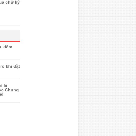
ua chữ ký
n kiếm
ro khi đặt
i là
ược Chung
ẻ!