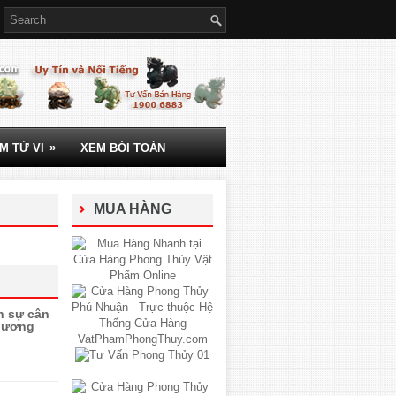
»
M TỬ VI
XEM BÓI TOÁN
MUA HÀNG
n sự cân
 dương