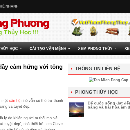
 HỆ NHANH
»
»
»
THỦY HỌC
CẢI TẠO VẬN MỆNH
XEM PHONG THỦY
XE
 đầy cảm hứng với tông
THÔNG TIN LIÊN HỆ
PHONG THỦY HỌC
ệc một
căn hộ
nhỏ vẫn có thể trở thành
Để cuộc sống đạt đế
sáng và tuyệt đẹp.
bằng và hài hòa âm
là lý do khiến người ta thôi mơ về
à tuyệt đẹp”, nhà thiết kế Lera Curve
 ảnh, căn hộ có vẻ rộng và thoáng