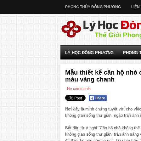
PHONG THỦY ĐÔNG PHƯƠNG
LIÊN
LÝ HỌC ĐÔNG PHƯƠNG
PHONG 
Mẫu thiết kế căn hộ nhỏ
màu vàng chanh
No comments
Nơi đây là minh chứng tuyệt vời cho vi
không gian sống thư giãn, ngập tràn ánh 
Bắt đầu từ ý nghĩ “Căn hộ nhỏ không thể 
không gian sống thư giãn, tràn ánh sáng v
đã thiết kế nên căn hộ này. Dù nhìn trên