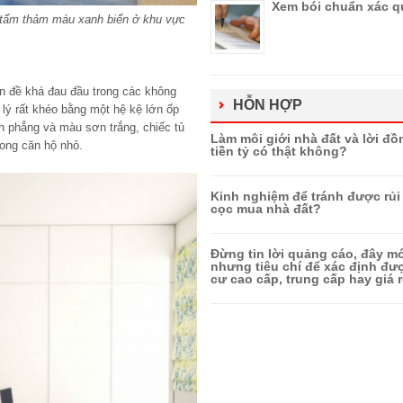
Xem bói chuẩn xác q
 tấm thảm màu xanh biển ở khu vực
ấn đề khá đau đầu trong các không
HỖN HỢP
 lý rất khéo bằng một hệ kệ lớn ốp
h phẳng và màu sơn trắng, chiếc tủ
Làm môi giới nhà đất và lời đồ
ong căn hộ nhỏ.
tiền tỷ có thật không?
Kinh nghiệm để tránh được rủi 
cọc mua nhà đất?
Đừng tin lời quảng cáo, đây mớ
nhưng tiêu chí để xác định đ
cư cao cấp, trung cấp hay giá r