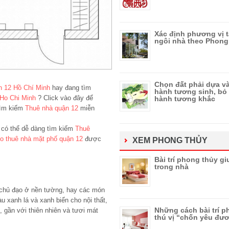
Xác định phương vị t
ngôi nhà theo Phong
Chọn đất phải dựa v
n 12 Hồ Chí Minh
hay đang tìm
hành tương sinh, bỏ
 Ho Chi Minh
? Click vào đây để
hành tương khắc
ìm kiếm
Thuê nhà quận 12
miễn
n có thể dễ dàng tìm kiếm
Thuê
o thuê nhà mặt phố quận 12
được
XEM PHONG THỦY
Bài trí phong thủy g
trong nhà
g chủ đạo ở nền tường, hay các món
u xanh lá và xanh biển cho nội thất,
Những cách bài trí p
, gần với thiên nhiên và tươi mát
thú vị “chốn yêu đư