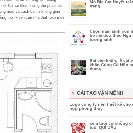
Mộ Địa Cát Huyệt tại
 nhỏ. Chỉ có điều những thủ pháp lưu
trang
 sáng màu và cách bài trí không gian
đồng thời khiến căn nhà thật tươi mới
Chọn năm sinh con h
bố mẹ dựa theo Ngũ
tương sinh
Bài văn khấn, lễ vật 
khấn Cúng Cô Hồn h
tháng
CẢI TẠO VẬN MỆNH
Logo công ty nên thiết kế cho
hợp phong thủy
xem tuổi vợ chồng c
tuổi QUÍ DẬU