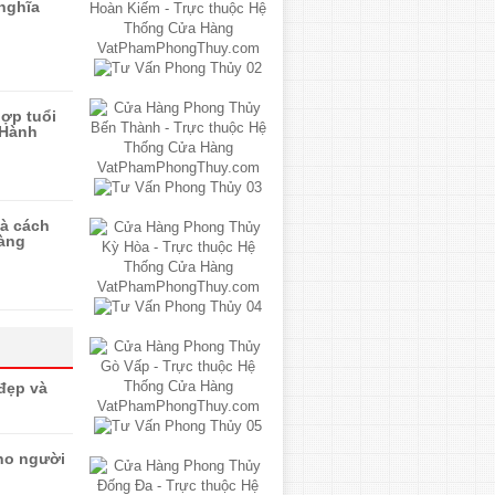
 nghĩa
ợp tuổi
 Hành
và cách
àng
 đẹp và
ho người