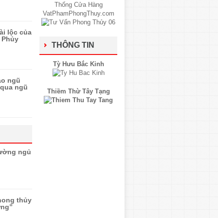
ài lộc của
 Phủy
THÔNG TIN
Tỳ Hưu Bắc Kinh
ào ngũ
 qua ngũ
Thiềm Thừ Tây Tạng
iường ngủ
hong thủy
ơng”