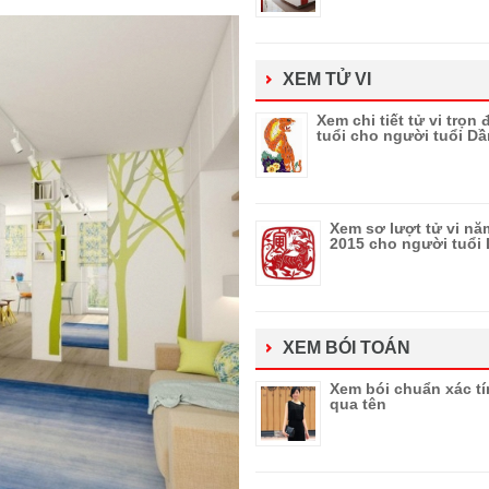
XEM TỬ VI
Xem chi tiết tử vi trọn
tuổi cho người tuổi Dầ
Xem sơ lượt tử vi nă
2015 cho người tuổi
XEM BÓI TOÁN
Xem bói chuẩn xác t
qua tên