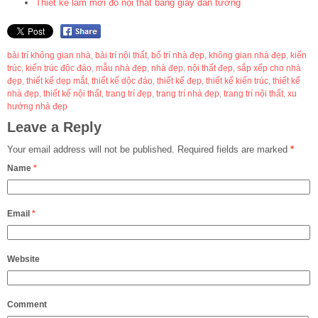
Thiết kế làm mới đồ nội thất bằng giấy dán tường
bài trí không gian nhà
,
bài trí nội thất
,
bố trí nhà đẹp
,
không gian nhà đẹp
,
kiến
trúc
,
kiến trúc độc đáo
,
mẫu nhà đẹp
,
nhà đẹp
,
nội thất đẹp
,
sắp xếp cho nhà
đẹp
,
thiết kế dẹp mắt
,
thiết kế dộc đáo
,
thiết kế đẹp
,
thiết kế kiến trúc
,
thiết kế
nhà đẹp
,
thiết kế nội thất
,
trang trí đẹp
,
trang trí nhà đẹp
,
trang trí nội thất
,
xu
hướng nhà đẹp
Leave a Reply
Your email address will not be published.
Required fields are marked
*
Name
*
Email
*
Website
Comment