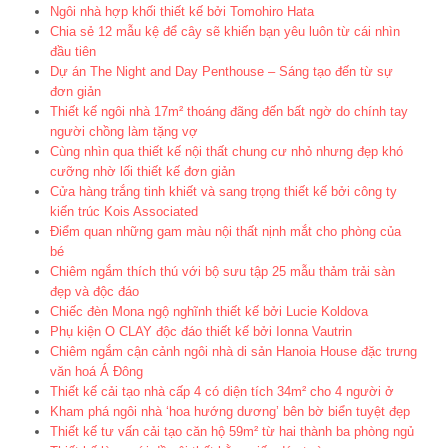
Ngôi nhà hợp khối thiết kế bởi Tomohiro Hata
Chia sẻ 12 mẫu kệ để cây sẽ khiến bạn yêu luôn từ cái nhìn
đầu tiên
Dự án The Night and Day Penthouse – Sáng tạo đến từ sự
đơn giản
Thiết kế ngôi nhà 17m² thoáng đãng đến bất ngờ do chính tay
người chồng làm tặng vợ
Cùng nhìn qua thiết kế nội thất chung cư nhỏ nhưng đẹp khó
cưỡng nhờ lối thiết kế đơn giản
Cửa hàng trắng tinh khiết và sang trọng thiết kế bởi công ty
kiến trúc Kois Associated
Điểm quan những gam màu nội thất nịnh mắt cho phòng của
bé
Chiêm ngắm thích thú với bộ sưu tập 25 mẫu thảm trải sàn
đẹp và độc đáo
Chiếc đèn Mona ngộ nghĩnh thiết kế bởi Lucie Koldova
Phụ kiện O CLAY độc đáo thiết kế bởi Ionna Vautrin
Chiêm ngắm cận cảnh ngôi nhà di sản Hanoia House đặc trưng
văn hoá Á Đông
Thiết kế cải tạo nhà cấp 4 có diện tích 34m² cho 4 người ở
Kham phá ngôi nhà ‘hoa hướng dương’ bên bờ biển tuyệt đẹp
Thiết kế tư vấn cải tạo căn hộ 59m² từ hai thành ba phòng ngủ