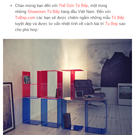
Chào mừng bạn đến với
Thế Giới Tủ Bếp
, một trong
những
Showroom Tủ Bếp
hàng đầu Việt Nam. Đến với
TuBep.com
các bạn sẽ được chiêm ngắm những mẫu
Tủ Bếp
tuyệt đẹp và được tư vấn nhiệt tình về cách bài trí
Tu Bep
sao
cho phù hơp.