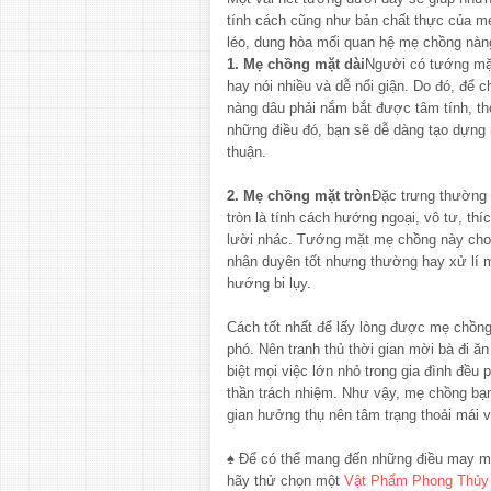
tính cách cũng như bản chất thực của m
léo, dung hòa mối quan hệ mẹ chồng nàn
1. Mẹ chồng mặt dài
Người có tướng mặt
hay nói nhiều và dễ nổi giận. Do đó, để 
nàng dâu phải nắm bắt được tâm tính, thó
những điều đó, bạn sẽ dễ dàng tạo dựng
thuận.
2. Mẹ chồng mặt tròn
Đặc trưng thường
tròn là tính cách hướng ngoại, vô tư, th
lười nhác. Tướng mặt mẹ chồng này cho 
nhân duyên tốt nhưng thường hay xử lí 
hướng bi lụy.
Cách tốt nhất để lấy lòng được mẹ chồng
phó. Nên tranh thủ thời gian mời bà đi ă
biệt mọi việc lớn nhỏ trong gia đình đều p
thần trách nhiệm. Như vậy, mẹ chồng bạn
gian hưởng thụ nên tâm trạng thoải mái 
♠ Để có thể mang đến những điều may mắ
hãy thử chọn một
Vật Phẩm Phong Thủy