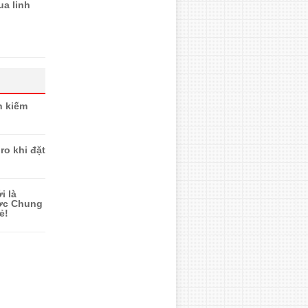
ua linh
n kiếm
ro khi đặt
i là
ược Chung
ẻ!