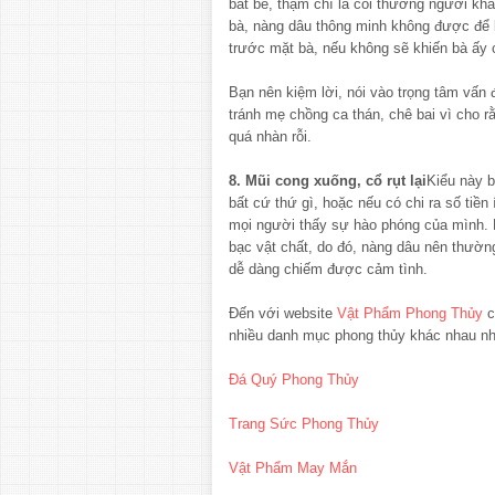
bắt bẻ, thậm chí là coi thường người kh
bà, nàng dâu thông minh không được để 
trước mặt bà, nếu không sẽ khiến bà ấy 
Bạn nên kiệm lời, nói vào trọng tâm vấn
tránh mẹ chồng ca thán, chê bai vì cho rằ
quá nhàn rỗi.
8. Mũi cong xuống, cổ rụt lại
Kiểu này b
bất cứ thứ gì, hoặc nếu có chi ra số tiền
mọi người thấy sự hào phóng của mình. N
bạc vật chất, do đó, nàng dâu nên thườn
dễ dàng chiếm được cảm tình.
Đến với website
Vật Phẩm Phong Thủy
c
nhiều danh mục phong thủy khác nhau n
Đá Quý Phong Thủy
Trang Sức Phong Thủy
Vật Phẩm May Mắn