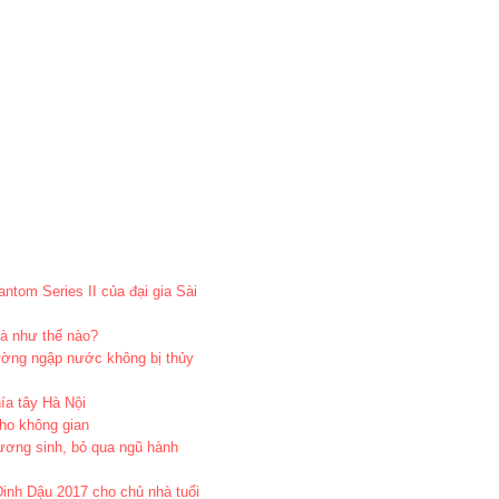
ntom Series II của đại gia Sài
hà như thế nào?
ường ngập nước không bị thủy
ía tây Hà Nội
ho không gian
ương sinh, bỏ qua ngũ hành
inh Dậu 2017 cho chủ nhà tuổi