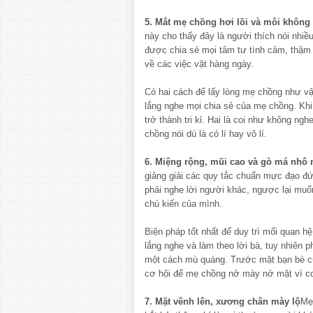
5. Mắt mẹ chồng hơi lồi và môi không 
này cho thấy đây là người thích nói nhiề
được chia sẻ mọi tâm tư tình cảm, thậm
về các việc vặt hàng ngày.
Có hai cách để lấy lòng mẹ chồng như vậ
lắng nghe mọi chia sẻ của mẹ chồng. Khi 
trở thành tri kỉ. Hai là coi như không ng
chồng nói dù là có lí hay vô lí.
6. Miệng rộng, mũi cao và gò má nhô
giảng giải các quy tắc chuẩn mực đạo đ
phải nghe lời người khác, ngược lại muố
chủ kiến của mình.
Biện pháp tốt nhất để duy trì mối quan h
lắng nghe và làm theo lời bà, tuy nhiên p
một cách mù quáng. Trước mặt bạn bè c
cơ hội để mẹ chồng nở mày nở mặt vì con
7. Mặt vênh lên, xương chân mày lộ
Mẹ