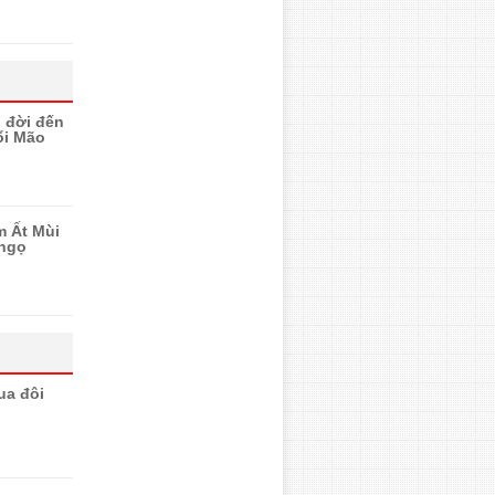
n đời đến
ổi Mão
m Ất Mùi
 ngọ
ua đôi