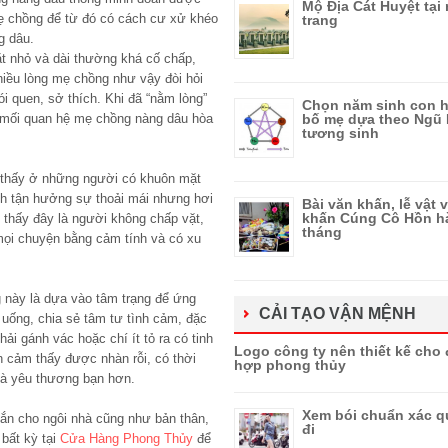
Mộ Địa Cát Huyệt tại
ẹ chồng để từ đó có cách cư xử khéo
trang
g dâu.
 nhỏ và dài thường khá cố chấp,
chiều lòng mẹ chồng như vậy đòi hỏi
i quen, sở thích. Khi đã “nằm lòng”
Chọn năm sinh con h
 mối quan hệ mẹ chồng nàng dâu hòa
bố mẹ dựa theo Ngũ
tương sinh
 thấy ở những người có khuôn mặt
ích tận hưởng sự thoải mái nhưng hơi
Bài văn khấn, lễ vật 
khấn Cúng Cô Hồn h
thấy đây là người không chấp vặt,
tháng
mọi chuyện bằng cảm tính và có xu
 này là dựa vào tâm trạng để ứng
CẢI TẠO VẬN MỆNH
n uống, chia sẻ tâm tư tình cảm, đặc
hải gánh vác hoặc chí ít tỏ ra có tinh
Logo công ty nên thiết kế cho
 cảm thấy được nhàn rỗi, có thời
hợp phong thủy
và yêu thương bạn hơn.
Xem bói chuẩn xác q
n cho ngôi nhà cũng như bản thân,
đi
bất kỳ tại
Cửa Hàng Phong Thủy
để