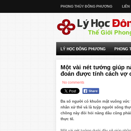
PHONG THỦY ĐÔNG PHƯƠNG
LIÊN
LÝ HỌC ĐÔNG PHƯƠNG
PHONG 
Một vài nét tướng giúp 
đoán được tính cách vợ
No comments
Đa số người có khuôn mặt vuông vức t
nhân xử thế và là tuýp người sống thực
chồng này đòi hỏi nàng dâu cũng phải
thực tế.
Một vài nét tướng dưới đây sẽ giúp nhữ