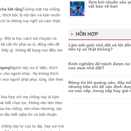
Xem bói chuẩn xác q
vật bảo vệ bạn
che hết răng
Tướng mặt mẹ chồng
u, thích bộc lộ nội tâm và luôn muốn
 chí là những suy nghĩ và cảm nhận
HỖN HỢP
y. Một là học cách nói chuyện và
bà cần thì phải an ủi, động viên để
Làm môi giới nhà đất và lời đồ
tiền tỷ có thật không?
he thấy gì, không để bụng mọi điều mẹ
Kinh nghiệm để tránh được rủi 
 ngang
Người này ưa sĩ diện, thích
cọc mua nhà đất?
ức cho người khác. Họ không thích
n mọi người phải phục tùng, làm theo
Đừng tin lời quảng cáo, đây mớ
nhưng tiêu chí để xác định đ
cư cao cấp, trung cấp hay giá r
ệ hòa hợp với mẹ chồng này là luôn
hải biết chọn lọc, không nên làm theo
ủa mẹ chồng, nên nhún nhường, tạo
 dâu biết nghe lời và hiếu thuận.
 chồng này tự cao tự đại, hay soi mói