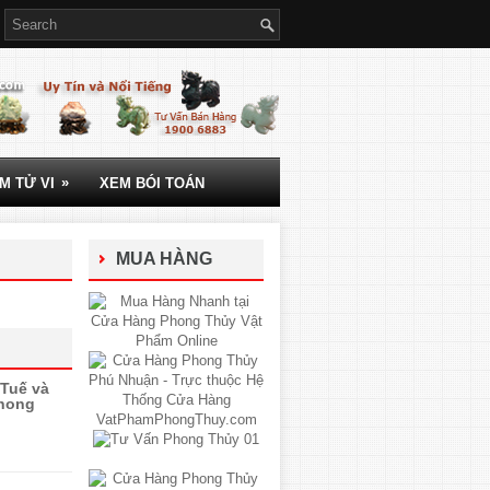
»
M TỬ VI
XEM BÓI TOÁN
MUA HÀNG
Tuế và
phong