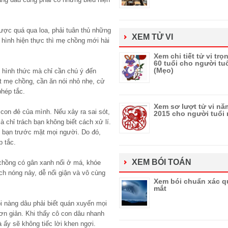
được quá qua loa, phải tuân thủ những
XEM TỬ VI
 hình hiện thực thì mẹ chồng mới hài
Xem chi tiết tử vi trọ
60 tuổi cho người tu
(Mẹo)
 hình thức mà chỉ cần chú ý đến
ặt mẹ chồng, cần ăn nói nhỏ nhẹ, cử
phép tắc.
Xem sơ lượt tử vi nă
con đẻ của mình. Nếu xảy ra sai sót,
2015 cho người tuổi
 chỉ trách bạn không biết cách xử lí.
u bạn trước mặt mọi người. Do đó,
p tắc.
XEM BÓI TOÁN
hồng có gân xanh nổi ở má, khóe
ch nóng nảy, dễ nổi giận và vô cùng
Xem bói chuẩn xác q
mắt
i nàng dâu phải biết quán xuyến mọi
ơn giản. Khi thấy cô con dâu nhanh
 ấy sẽ không tiếc lời khen ngợi.