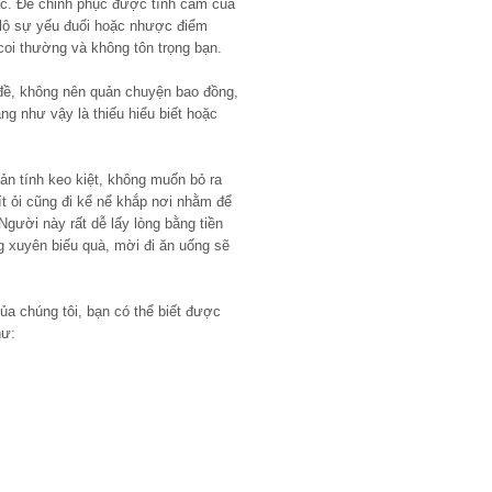
ác. Để chinh phục được tình cảm của
lộ sự yếu đuối hoặc nhược điểm
coi thường và không tôn trọng bạn.
 đề, không nên quản chuyện bao đồng,
ng như vậy là thiếu hiểu biết hoặc
ản tính keo kiệt, không muốn bỏ ra
 ít ỏi cũng đi kể nể khắp nơi nhằm để
gười này rất dễ lấy lòng bằng tiền
g xuyên biếu quà, mời đi ăn uống sẽ
ủa chúng tôi, bạn có thể biết được
hư: