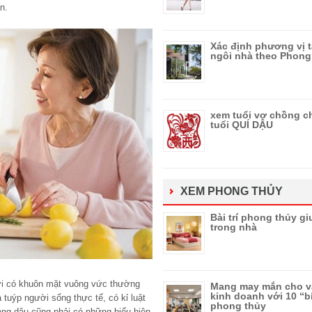
n.
Xác định phương vị t
ngôi nhà theo Phong
xem tuổi vợ chồng c
tuổi QUÍ DẬU
XEM PHONG THỦY
Bài trí phong thủy g
trong nhà
i có khuôn mặt vuông vức thường
Mang may mắn cho 
kinh doanh với 10 “b
à tuýp người sống thực tế, có kỉ luật
phong thủy
àng dâu cũng phải có những biểu hiện