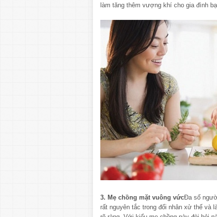
làm tăng thêm vượng khí cho gia đình bạ
3. Mẹ chồng mặt vuông vức
Đa số ngườ
rất nguyên tắc trong đối nhân xử thế và l
rõ ràng. Với kiểu mẹ chồng này đòi hỏi n