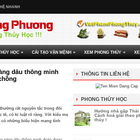
 HỆ NHANH
»
»
»
THỦY HỌC
CẢI TẠO VẬN MỆNH
XEM PHONG THỦY
XE
nàng dâu thông minh
THÔNG TIN LIÊN HỆ
 chồng
PHONG THỦY HỌC
hường rất nguyên tắc trong đối
Hướng nhà gặp Thái 
 tế, có kỉ luật rõ ràng. Với kiểu mẹ
Cách hoá giải theo 
thủy !
 có những biểu hiện mang tính
ng nàng dâu thông minh đoán được