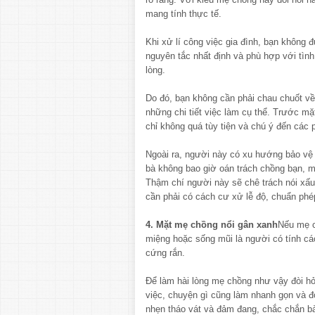
mang tính thực tế.
Khi xử lí công việc gia đình, bạn không 
nguyên tắc nhất định và phù hợp với tình
lòng.
Do đó, bạn không cần phải chau chuốt về
những chi tiết việc làm cụ thể. Trước m
chỉ không quá tùy tiện và chú ý đến các 
Ngoài ra, người này có xu hướng bảo vệ 
bà không bao giờ oán trách chồng bạn, mà
Thậm chí người này sẽ chê trách nói xấ
cần phải có cách cư xử lễ độ, chuẩn phé
4. Mặt mẹ chồng nổi gân xanh
Nếu mẹ c
miệng hoặc sống mũi là người có tính cá
cứng rắn.
Để làm hài lòng mẹ chồng như vậy đòi hỏ
việc, chuyện gì cũng làm nhanh gọn và đ
nhẹn tháo vát và đảm đang, chắc chắn bà