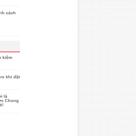
ính cách
n kiếm
ro khi đặt
i là
ược Chung
ẻ!