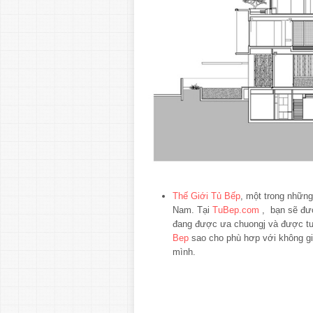
Thế Giới Tủ Bếp
, một trong nhữn
Nam. Tại
TuBep.com
, bạn sẽ đư
đang được ưa chuongj và được tư 
Bep
sao cho phù hơp với không gi
mình.