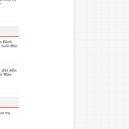
y
m Bính
 tuổi Mùi
n đời đến
ổi Mão
ua nụ