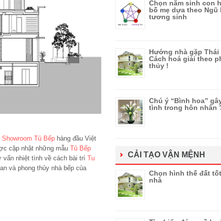
Chọn năm sinh con h
bố mẹ dựa theo Ngũ
tương sinh
Hướng nhà gặp Thái 
Cách hoá giải theo 
thủy !
Chú ý “Bình hoa” gâ
tình trong hôn nhân
g
Showroom Tủ Bếp
hàng đầu Việt
ợc cập nhật những mẫu
Tủ Bếp
CẢI TẠO VẬN MỆNH
vấn nhiệt tình về cách bài trí
Tu
an và phong thủy nhà bếp của
Chọn hình thế đất tố
nhà