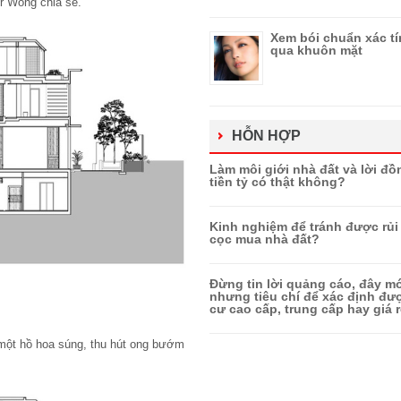
r Wong chia sẻ.
Xem bói chuẩn xác t
qua khuôn mặt
HỖN HỢP
Làm môi giới nhà đất và lời đồ
tiền tỷ có thật không?
Kinh nghiệm để tránh được rủi 
cọc mua nhà đất?
Đừng tin lời quảng cáo, đây mớ
nhưng tiêu chí để xác định đ
cư cao cấp, trung cấp hay giá r
một hồ hoa súng, thu hút ong bướm