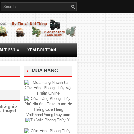
»
M TỬ VI
XEM BÓI TOÁN
MUA HÀNG
nhớ giúp
o thuyết