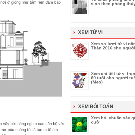
 nơi ở giống như tấm rèm đảm bảo
sinh theo phong thủ
XEM TỬ VI
Xem sơ lượt tử vi nă
Thân 2016 cho người
Xem chi tiết tử vi trọ
60 tuổi cho người tu
(Mẹo)
XEM BÓI TOÁN
Xem bói chuẩn xác q
cười
bao vây bởi hàng nghìn các căn hộ với
mơ của chúng tôi là tạo ra tổ ấm