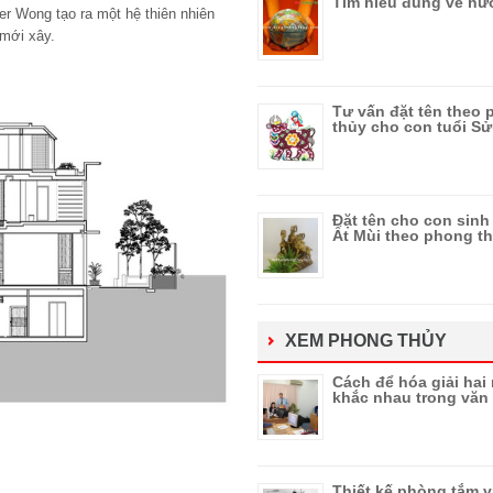
Tìm hiểu đúng về h
ner Wong tạo ra một hệ thiên nhiên
mới xây.
Tư vấn đặt tên theo
thủy cho con tuổi S
Đặt tên cho con sin
Ất Mùi theo phong t
XEM PHONG THỦY
Cách để hóa giải hai
khắc nhau trong văn
Thiết kế phòng tắm v