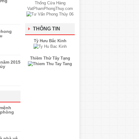
ướng
THÔNG TIN
 phong
ửu
Tỳ Hưu Bắc Kinh
Thiềm Thừ Tây Tạng
h năm 2015
hủy
 mệnh
 phòng
à nhà vệ