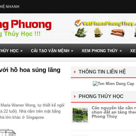
 HỆ NHANH
»
»
»
THỦY HỌC
CẢI TẠO VẬN MỆNH
XEM PHONG THỦY
XE
ới hồ hoa súng lãng
THÔNG TIN LIÊN HỆ
PHONG THỦY HỌC
Maria Warner Wong, tự thiết kế ngôi
Các nguyên tắc cần 
và 22 tuổi). Nhà nằm trên mặt bằng
chọn đất an táng the
Phong Thủy
hà lớn khác ở Singapore.