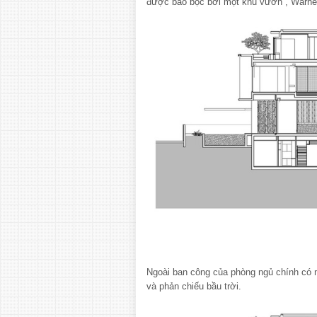
được bao bọc bởi một khu vườn”, Warne
Ngoài ban công của phòng ngủ chính có 
và phản chiếu bầu trời.