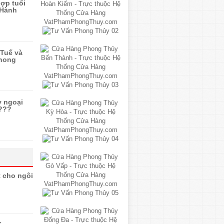
ợp tuổi
 Hành
Tuế và
phong
y ngoại
 ???
t cho ngôi