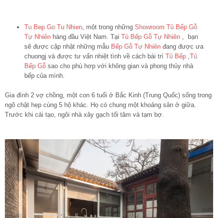
Tu Bep Go Tu Nhien
, một trong những
Showroom Tủ Bếp Gỗ
Tự Nhiên
hàng đầu Việt Nam. Tại
Tủ Bếp Gỗ Tự Nhiên
, bạn
sẽ được cập nhật những mẫu
Bếp Gỗ Tự Nhiên
đang được ưa
chuongj và được tư vấn nhiệt tình về cách bài trí
Tủ Bếp
,
Tủ
Bếp Gỗ
sao cho phù hơp với không gian và phong thủy nhà
bếp của mình.
Gia đình 2 vợ chồng, một con 6 tuổi ở Bắc Kinh (Trung Quốc) sống trong
ngõ chật hẹp cùng 5 hộ khác. Họ có chung một khoảng sân ở giữa.
Trước khi cải tạo, ngôi nhà xây gạch tối tăm và tạm bợ.