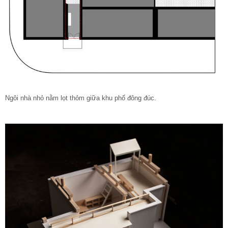
Ngôi nhà nhỏ nằm lọt thỏm giữa khu phố đông đúc.