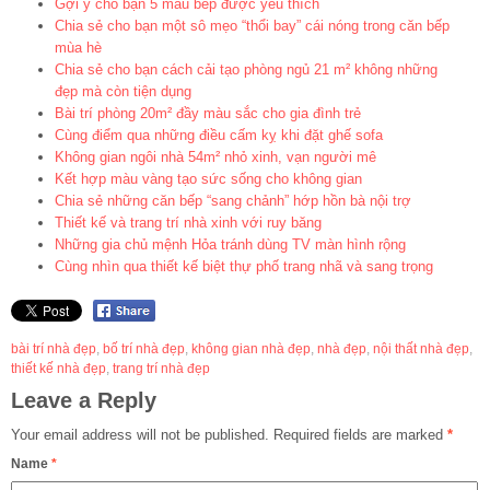
Gợi ý cho bạn 5 mẫu bếp được yêu thích
Chia sẻ cho bạn một sô mẹo “thổi bay” cái nóng trong căn bếp
mùa hè
Chia sẻ cho bạn cách cải tạo phòng ngủ 21 m² không những
đẹp mà còn tiện dụng
Bài trí phòng 20m² đầy màu sắc cho gia đình trẻ
Cùng điểm qua những điều cấm kỵ khi đặt ghế sofa
Không gian ngôi nhà 54m² nhỏ xinh, vạn người mê
Kết hợp màu vàng tạo sức sống cho không gian
Chia sẻ những căn bếp “sang chảnh” hớp hồn bà nội trợ
Thiết kế và trang trí nhà xinh với ruy băng
Những gia chủ mệnh Hỏa tránh dùng TV màn hình rộng
Cùng nhìn qua thiết kế biệt thự phố trang nhã và sang trọng
bài trí nhà đẹp
,
bố trí nhà đẹp
,
không gian nhà đẹp
,
nhà đẹp
,
nội thất nhà đẹp
,
thiết kế nhà đẹp
,
trang trí nhà đẹp
Leave a Reply
Your email address will not be published.
Required fields are marked
*
Name
*