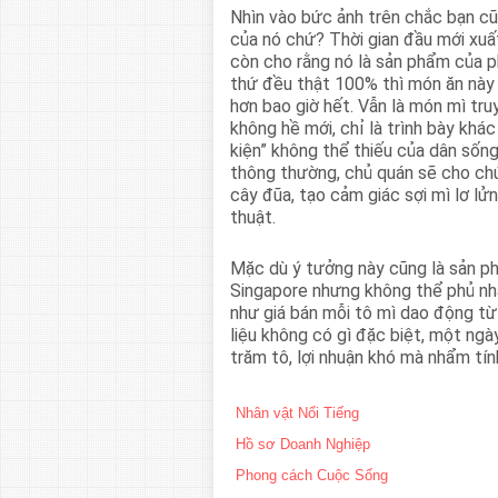
Nhìn vào bức ảnh trên chắc bạn cũ
của nó chứ? Thời gian đầu mới xuấ
còn cho rằng nó là sản phẩm của p
thứ đều thật 100% thì món ăn này 
hơn bao giờ hết. Vẫn là món mì tr
không hề mới, chỉ là trình bày khá
kiện” không thể thiếu của dân sống
thông thường, chủ quán sẽ cho chú
cây đũa, tạo cảm giác sợi mì lơ l
thuật.
Mặc dù ý tưởng này cũng là sản p
Singapore nhưng không thể phủ nh
như giá bán mỗi tô mì dao động t
liệu không có gì đặc biệt, một ng
trăm tô, lợi nhuận khó mà nhẩm tín
Nhân vật Nổi Tiếng
Hồ sơ Doanh Nghiệp
Phong cách Cuộc Sống