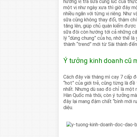
hương vị trà sữa cùng lúc của thực
một vị như ngày xưa thì giờ đây m
nhiều ngăn với từng vị riêng. Như 
sữa cũng không thay đổi, thậm chí 
tăng lên, giúp chủ quán kiếm được n
sữa đôi còn hướng tới cả những c
lý “dùng chung” của họ, nhờ thế là
thành “trend” mới từ Sài thành đế
Ý tưởng kinh doanh cũ 
Cách đây vài tháng mì cay 7 cấp đ
“hot” của giới trẻ, cũng từng là đ
nhất. Nhưng dù sao đó chỉ là một
Hàn Quốc mà thôi, còn ý tưởng mà 
đây lại mang đậm chất “bình mới rư
diệu.