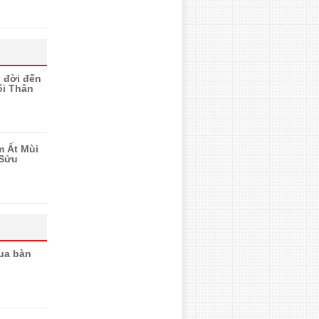
n đời đến
ổi Thân
m Ất Mùi
 Sửu
ua bàn