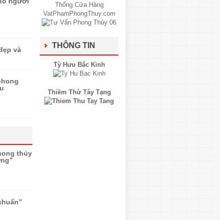
ho người
THÔNG TIN
 đẹp và
Tỳ Hưu Bắc Kinh
 phong
ửu
Thiềm Thừ Tây Tạng
hong thủy
ơng”
“chuẩn”