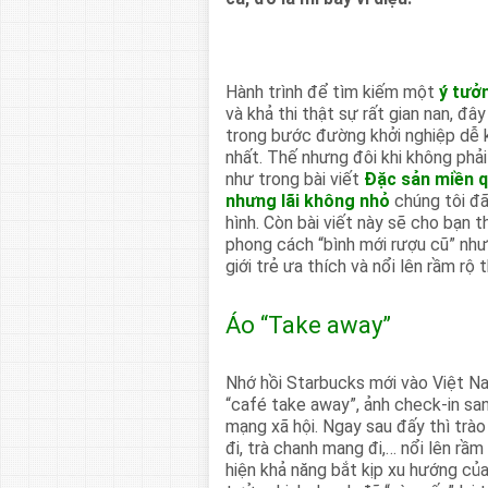
Hành trình để tìm kiếm một
ý tưở
và khả thi thật sự rất gian nan, đâ
trong bước đường khởi nghiệp dễ k
nhất. Thế nhưng đôi khi không phải 
như trong bài viết
Đặc sản miền q
nhưng lãi không nhỏ
chúng tôi đã
hình. Còn bài viết này sẽ cho bạn 
phong cách “bình mới rượu cũ” nh
giới trẻ ưa thích và nổi lên rầm rộ 
Áo “Take away”
Nhớ hồi Starbucks mới vào Việt N
“café take away”, ảnh check-in sa
mạng xã hội. Ngay sau đấy thì trào
đi, trà chanh mang đi,… nổi lên rầ
hiện khả năng bắt kịp xu hướng của