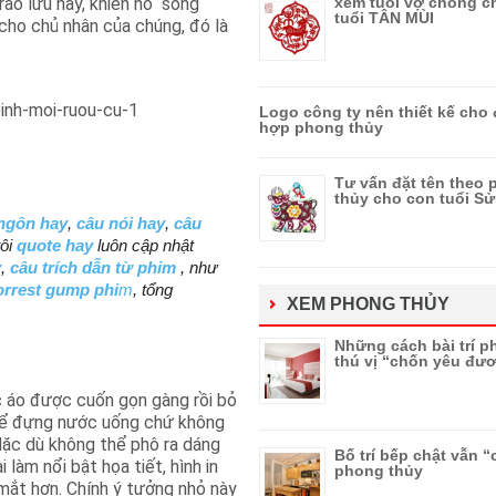
rào lưu này, khiến nó “sống
xem tuổi vợ chồng c
tuổi TÂN MÙI
 cho chủ nhân của chúng, đó là
Logo công ty nên thiết kế cho
hợp phong thủy
Tư vấn đặt tên theo
thủy cho con tuổi S
ngôn hay
,
câu nói hay
,
câu
ôi
quote hay
luôn cập nhật
y
,
câu trích dẫn từ phim
, như
orrest gump phi
m
, tổng
XEM PHONG THỦY
Những cách bài trí p
thú vị “chốn yêu đư
ếc áo được cuốn gọn gàng rồi bỏ
để đựng nước uống chứ không
Mặc dù không thể phô ra dáng
Bố trí bếp chật vẫn 
i làm nổi bật họa tiết, hình in
phong thủy
 mắt hơn. Chính ý tưởng nhỏ này