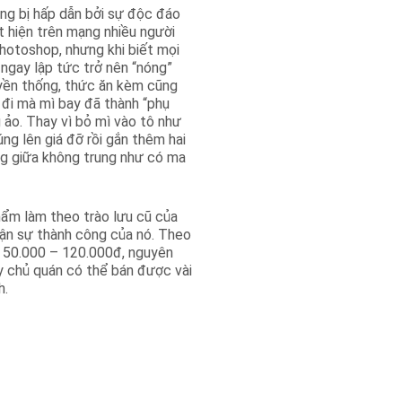
ng bị hấp dẫn bởi sự độc đáo
t hiện trên mạng nhiều người
hotoshop, nhưng khi biết mọi
ngay lập tức trở nên “nóng”
uyền thống, thức ăn kèm cũng
c đi mà mì bay đã thành “phụ
 ảo. Thay vì bỏ mì vào tô như
ng lên giá đỡ rồi gắn thêm hai
ửng giữa không trung như có ma
hẩm làm theo trào lưu cũ của
ận sự thành công của nó. Theo
ừ 50.000 – 120.000đ, nguyên
ày chủ quán có thể bán được vài
h.