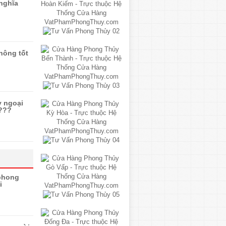
 nghĩa
hông tốt
y ngoại
 ???
 phong
i