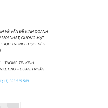
IN VỀ VẤN ĐỀ KINH DOANH
ỆP MỚI NHẤT, GƯƠNG MẶT
I HỌC TRONG THỰC TIỄN
N
 – THÔNG TIN KINH
ARKETING – DOANH NHÂN
/ (+1) 323 515 548