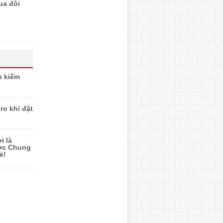
ua đôi
n kiếm
ro khi đặt
i là
ược Chung
ẻ!