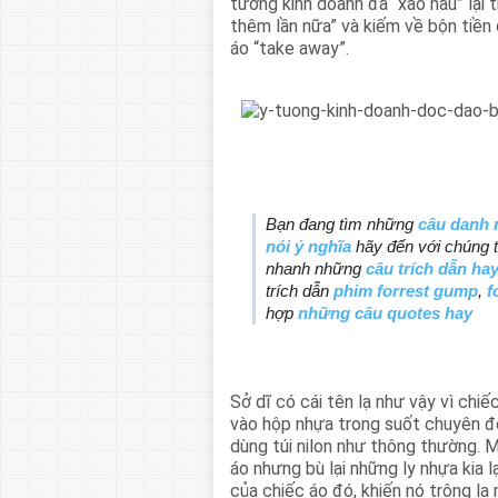
tưởng kinh doanh đã “xào nấu” lại t
thêm lần nữa” và kiếm về bộn tiền
áo “take away”.
Bạn đang tìm những
câu danh 
nói ý nghĩa
hãy đến với chúng t
nhanh những
câu trích dẫn ha
trích dẫn
phim forrest gump
,
f
hợp
những câu quotes hay
Sở dĩ có cái tên lạ như vậy vì chi
vào hộp nhựa trong suốt chuyên 
dùng túi nilon như thông thường. 
áo nhưng bù lại những ly nhựa kia lạ
của chiếc áo đó, khiến nó trông lạ