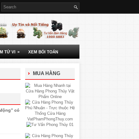
»
M TỬ VI
XEM BÓI TOÁN
MUA HÀNG
“động” có