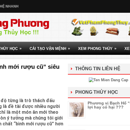
 HỆ NHANH
»
»
»
THỦY HỌC
CẢI TẠO VẬN MỆNH
XEM PHONG THỦY
XE
ình mới rượu cũ” siêu
THÔNG TIN LIÊN HỆ
PHONG THỦY HỌC
 độ từng là trò thách đấu
Phương vị Bạch Hổ 
g là đề tài được nhiều người
lợi hay có hại ???
chỉ là một món ăn mới theo
òn ý tưởng mà chúng tôi giới
m chất “bình mới rượu cũ” hơn