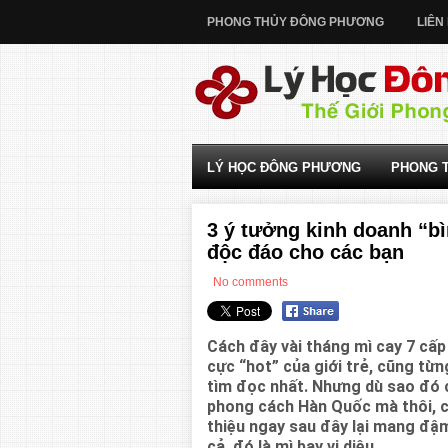
PHONG THỦY ĐÔNG PHƯƠNG
LIÊN
LÝ HỌC ĐÔNG PHƯƠNG
PHONG 
3 ý tưởng kinh doanh “b
độc đáo cho các bạn
No comments
Cách đây vài tháng mì cay 7 cấp
cực “hot” của giới trẻ, cũng từn
tìm đọc nhất. Nhưng dù sao đó 
phong cách Hàn Quốc mà thôi, c
thiệu ngay sau đây lại mang đậ
cả, đó là mì bay vi diệu.