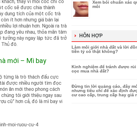
 khách, thay vì mỗi cốc chỉ có
Xem bói chuẩn xác q
môi
ột cốc sẽ được chia thành
vậy dung tích của một cốc trà
còn ít hơn nhưng giá bán lại
hiều lợi nhuận hơn. Ngoài ra trà
ặp đang yêu nhau, thỏa mãn tâm
HỖN HỢP
 ý tưởng này ngay lập tức đã trở
n Thủ đô.
Làm môi giới nhà đất và lời đồ
tiền tỷ có thật không?
mà mới – Mì bay
Kinh nghiệm để tránh được rủi 
cọc mua nhà đất?
ộ từng là trò thách đấu cực
ề tài được nhiều người tìm đọc
Đừng tin lời quảng cáo, đây mớ
 món ăn mới theo phong cách
nhưng tiêu chí để xác định đ
chúng tôi giới thiệu ngay sau
cư cao cấp, trung cấp hay giá r
ợu cũ” hơn cả, đó là mì bay vi