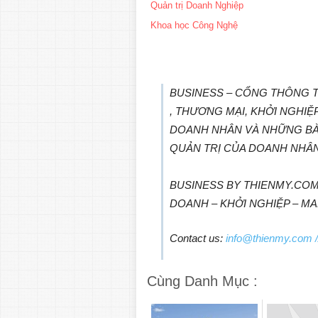
Quản trị Doanh Nghiệp
Khoa học Công Nghệ
BUSINESS – CỔNG THÔNG T
, THƯƠNG MẠI, KHỞI NGHI
DOANH NHÂN VÀ NHỮNG BÀ
QUẢN TRỊ CỦA DOANH NHÂ
BUSINESS BY THIENMY.COM
DOANH – KHỞI NGHIỆP – M
Contact us:
info@thienmy.com
/
Cùng Danh Mục :