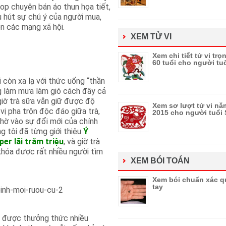
op chuyên bán áo thun họa tiết,
 hút sự chú ý của người mua,
ên các mạng xã hội.
XEM TỬ VI
Xem chi tiết tử vi trọ
60 tuổi cho người tu
 còn xa lạ với thức uống “thần
g làm mưa làm gió cách đây cả
iờ trà sữa vẫn giữ được độ
Xem sơ lượt tử vi nă
vị pha trộn độc đáo giữa trà,
2015 cho người tuổi
nhờ vào sự đổi mới của chính
 tôi đã từng giới thiệu
Ý
per lãi trăm triệu
, và giờ trà
khóa được rất nhiều người tìm
XEM BÓI TOÁN
Xem bói chuẩn xác q
tay
n được thưởng thức nhiều