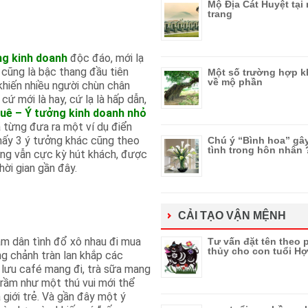
Mộ Địa Cát Huyệt tại
trang
ng kinh doanh
độc đáo, mới lạ
y cũng là bậc thang đầu tiên
Một số trường hợp k
về mộ phần
hiến nhiều người chùn chân
cứ mới là hay, cứ lạ là hấp dẫn,
uê – Ý tưởng kinh doanh nhỏ
 từng đưa ra một ví dụ điển
thấy 3 ý tưởng khác cũng theo
Chú ý “Bình hoa” gâ
tình trong hôn nhân
ưng vẫn cực kỳ hút khách, được
thời gian gần đây.
CẢI TẠO VẬN MỆNH
am dân tình đổ xô nhau đi mua
Tư vấn đặt tên theo
thủy cho con tuổi Hợ
ng chảnh tràn lan khắp các
 lưu café mang đi, trà sữa mang
m rầm như một thú vui mới thể
 giới trẻ. Và gần đây một ý