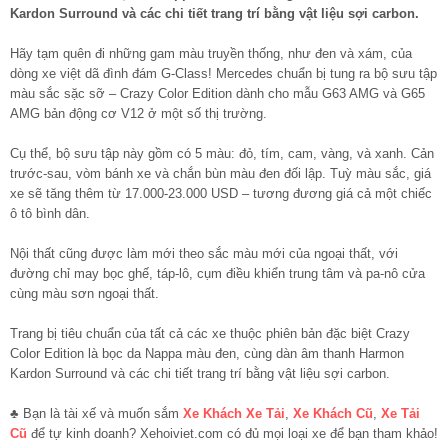
Kardon Surround và các chi tiết trang trí bằng vật liệu sợi carbon.
Hãy tạm quên đi những gam màu truyền thống, như đen và xám, của
dòng xe việt dã đình đám G-Class! Mercedes chuẩn bị tung ra bộ sưu tập
màu sắc sặc sỡ – Crazy Color Edition dành cho mẫu G63 AMG và G65
AMG bản động cơ V12 ở một số thị trường.
Cụ thể, bộ sưu tập này gồm có 5 màu: đỏ, tím, cam, vàng, và xanh. Cản
trước-sau, vòm bánh xe và chắn bùn màu đen đối lập. Tuỳ màu sắc, giá
xe sẽ tăng thêm từ 17.000-23.000 USD – tương đương giá cả một chiếc
ô tô bình dân.
Nội thất cũng được làm mới theo sắc màu mới của ngoại thất, với
đường chỉ may bọc ghế, táp-lô, cụm điều khiển trung tâm và pa-nô cửa
cùng màu sơn ngoại thất.
Trang bị tiêu chuẩn của tất cả các xe thuộc phiên bản đặc biệt Crazy
Color Edition là bọc da Nappa màu đen, cùng dàn âm thanh Harmon
Kardon Surround và các chi tiết trang trí bằng vật liệu sợi carbon.
♣ Bạn là tài xế và muốn sắm
Xe Khách Xe Tải
,
Xe Khách Cũ
,
Xe Tải
Cũ
để tự kinh doanh? Xehoiviet.com có đủ mọi loại xe để bạn tham khảo!