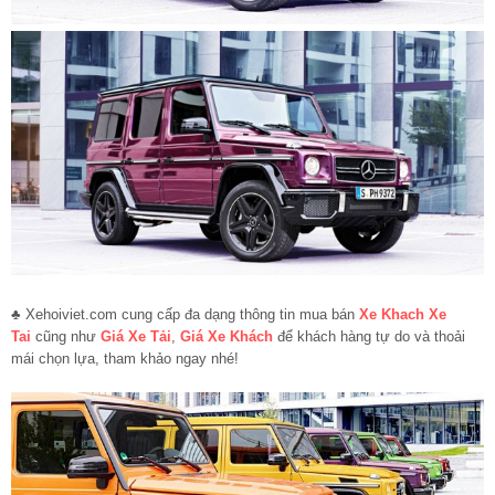
♣ Xehoiviet.com cung cấp đa dạng thông tin mua bán
Xe Khach Xe
Tai
cũng như
Giá Xe Tải
,
Giá Xe Khách
để khách hàng tự do và thoải
mái chọn lựa, tham khảo ngay nhé!