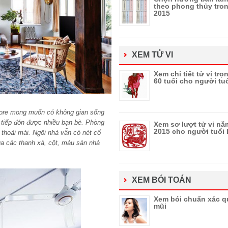
theo phong thủy tro
2015
XEM TỬ VI
Xem chi tiết tử vi trọ
60 tuổi cho người tu
pore mong muốn có không gian sống
, tiếp đón được nhiều bạn bè. Phòng
Xem sơ lượt tử vi nă
2015 cho người tuổi
 thoải mái. Ngôi nhà vẫn có nét cổ
a các thanh xà, cột, màu sàn nhà
XEM BÓI TOÁN
Xem bói chuẩn xác q
mũi