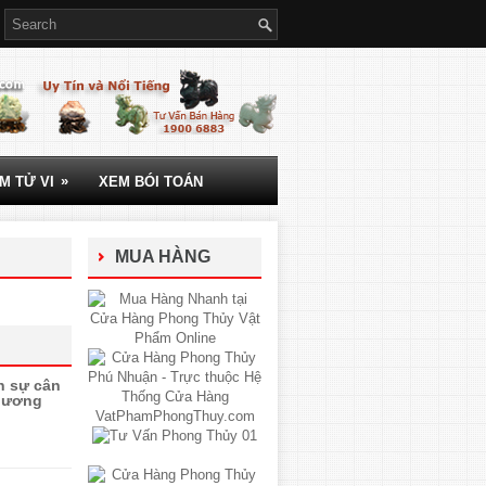
»
M TỬ VI
XEM BÓI TOÁN
MUA HÀNG
n sự cân
 dương