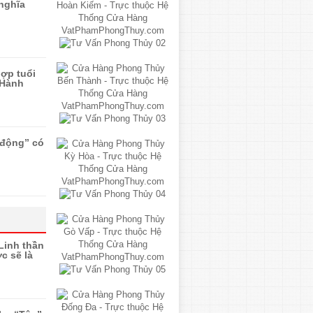
 nghĩa
ợp tuổi
 Hành
“động” có
Linh thần
c sẽ là