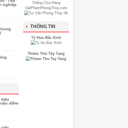
ho “Tên”
h nghiệp
THÔNG TIN
 phong
i
Tỳ Hưu Bắc Kinh
Thiềm Thừ Tây Tạng
ướng
, màu
hiệu điềm
 việc