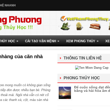
 HỆ NHANH
»
»
»
THỦY HỌC
CẢI TẠO VẬN MỆNH
XEM PHONG THỦY
XE
 nhàng của căn nhà
THÔNG TIN LIÊN HỆ
PHONG THỦY HỌC
pore mong muốn có không gian sống
Để cuộc sống đạt đế
, tiếp đón được nhiều bạn bè. Phòng
bằng và hài hòa âm
 thoải mái. Ngôi nhà vẫn có nét cổ
a các thanh xà, cột, màu sàn nhà