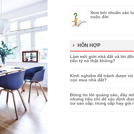
Xem bói chuẩn xác tư
cuộc đời
HỖN HỢP
Làm môi giới nhà đất và lời đồ
tiền tỷ có thật không?
Kinh nghiệm để tránh được rủi 
cọc mua nhà đất?
Đừng tin lời quảng cáo, đây mớ
nhưng tiêu chí để xác định đ
cư cao cấp, trung cấp hay giá r