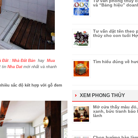
Tư vấn phong thuỷ c
và “Bảng hiệu” doan
Tư vấn đặt tên theo
thủy cho con tuổi Hợ
 Đất
:
Nhà Đất Bán
hay
Mua
Tìm hiểu đúng về h
t tin
Nha Dat
mới nhất và nhanh
nhiều sắc độ kết hợp với gỗ đem
XEM PHONG THỦY
Mở cửa thấy màu đỏ
xanh, bức tranh báo 
lành
Chọn hướng bàn làm