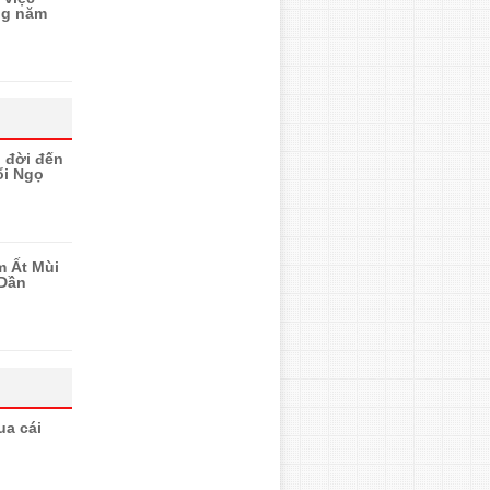
ng năm
n đời đến
ổi Ngọ
m Ất Mùi
 Dần
ua cái