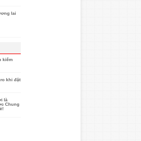
ơng lai
n kiếm
ro khi đặt
i là
ược Chung
ẻ!