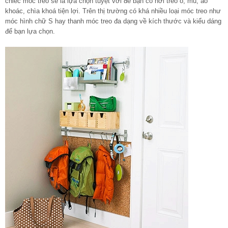
chiếc móc treo sẽ là lựa chọn tuyệt vời để bạn có nơi treo ô, mũ, áo
khoác, chìa khoá tiện lợi. Trên thị trường có khá nhiều loại móc treo như
móc hình chữ S hay thanh móc treo đa dạng về kích thước và kiểu dáng
để bạn lựa chọn.