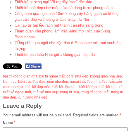
Thiết kế giường ngủ Vũ trụ đầy “sao” độc đáo
Thiết kế nhà đẹp nhờ mẫu cửa gỗ dạng trượt phong cách
Cùng nhìn qua ngôi nhà 10m² không xây bằng gạch có không
gian cực đẹp và thoáng ở Cầu Giấy, Hà Nội
Cải tạo từ túp lều rách nát thành căn nhà sang trọng
Tham quan văn phòng làm việc đáng mơ ước của Snog
Productions
CÙng nhìn qua ngôi nhà độc đáo ở Singapore với mái xanh ấn
tượng
Thiết kế bàn kiểu Nhật giữa không gian hiện đại
bài trí không gian nhà
,
bài trí ngoại thất
,
bố trí nhà đẹp
,
không gian nhà đẹp
,
kiến trúc
,
kiến trúc độc đáo
,
mẫu nhà đẹp
,
ngoài thất đẹp
,
nhà đẹp
,
sắp xếp
cho nhà đẹp
,
thiết kế dẹp mắt
,
thiết kế dộc đáo
,
thiết kế đẹp
,
thiết kế kiến trúc
,
thiết kế ngoại thất
,
thiết kế nhà đẹp
,
trang trí đẹp
,
trang trí ngoại thất
,
trang trí
nhà đẹp
,
xu hướng nhà đẹp
Leave a Reply
Your email address will not be published.
Required fields are marked
*
Name
*