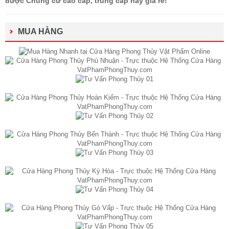
được Chung cư cao cấp, trung cấp hay giá rẻ!
MUA HÀNG