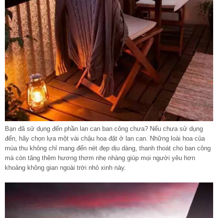
Bạn đã sử dụng đến phần lan can ban công chưa? Nếu chưa sử dụng
đến, hãy chọn lựa một vài chậu hoa đặt ở lan can. Những loài hoa của
mùa thu không chỉ mang đến nét đẹp dịu dàng, thanh thoát cho ban công
mà còn tăng thêm hương thơm nhẹ nhàng giúp mọi người yêu hơn
khoảng không gian ngoài trời nhỏ xinh này.