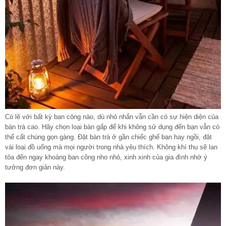
Có lẽ với bất kỳ ban công nào, dù nhỏ nhắn vẫn cần có sự hiện diện của
bàn trà cao. Hãy chọn loại bàn gấp để khi không sử dụng đến bạn vẫn có
thể cất chúng gọn gàng. Đặt bàn trà ở gần chiếc ghế bạn hay ngồi, đặt
vài loại đồ uống mà mọi người trong nhà yêu thích. Không khí thu sẽ lan
tỏa đến ngay khoảng ban công nho nhỏ, xinh xinh của gia đình nhờ ý
tưởng đơn giản này.