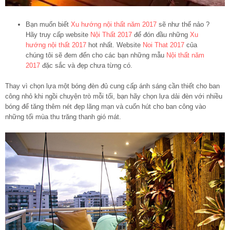
Bạn muốn biết
Xu hướng nội thất năm 2017
sẽ như thế nảo ?
Hãy truy cấp website
Nội Thất 2017
để đón đầu những
Xu
hướng nội thất 2017
hot nhất. Website
Noi That 2017
của
chúng tôi sẽ đem đến cho các bạn những mẫu
Nội thất năm
2017
đặc sắc và đẹp chưa từng có.
Thay vì chọn lựa một bóng đèn đủ cung cấp ánh sáng cần thiết cho ban
công nhỏ khi ngồi chuyện trò mỗi tối, bạn hãy chọn lựa dải đèn với nhiều
bóng để tăng thêm nét đẹp lãng mạn và cuốn hút cho ban công vào
những tối mùa thu trăng thanh gió mát.