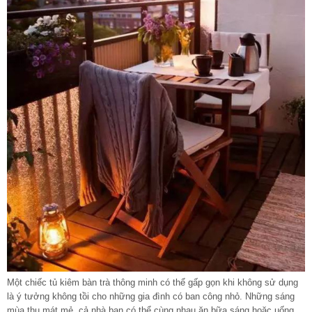
Một chiếc tủ kiêm bàn trà thông minh có thể gấp gọn khi không sử dụng
là ý tưởng không tồi cho những gia đình có ban công nhỏ. Những sáng
mùa thu mát mẻ, cả nhà bạn có thể cùng nhau ăn bữa sáng hoặc uống