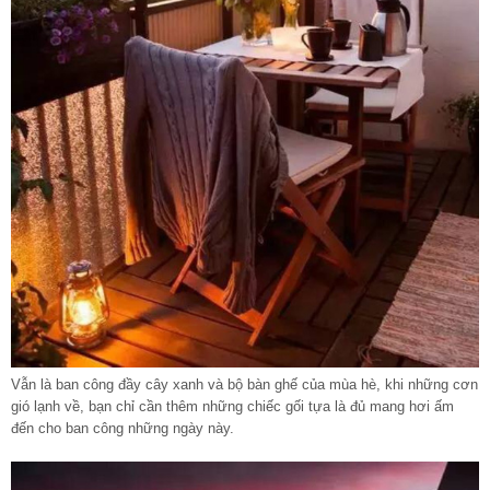
Vẫn là ban công đầy cây xanh và bộ bàn ghế của mùa hè, khi những cơn
gió lạnh về, bạn chỉ cần thêm những chiếc gối tựa là đủ mang hơi ấm
đến cho ban công những ngày này.