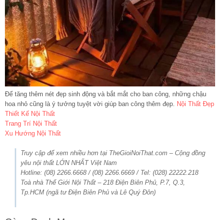
Để tăng thêm nét đẹp sinh động và bắt mắt cho ban công, những chậu
hoa nhỏ cũng là ý tưởng tuyệt vời giúp ban công thêm đẹp.
Nội Thất Đẹp
Thiết Kế Nội Thất
Trang Trí Nội Thất
Xu Hướng Nội Thất
Truy cập để xem nhiều hơn tại TheGioiNoiThat.com – Cộng đồng
yêu nội thất LỚN NHẤT Việt Nam
Hotline: (08) 2266.6668 / (08) 2266.6669 / Tel: (028) 22222.218
Toà nhà Thế Giới Nội Thất – 218 Điện Biên Phủ, P.7, Q.3,
Tp.HCM (ngã tư Điện Biên Phủ và Lê Quý Đôn)