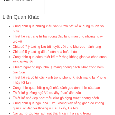
Liên Quan Khác
Cùng nhìn qua những kiểu sân vườn bất kể ai cũng muốn sở
hữu
Thiết kế và trang trí ban công đẹp lãng mạn cho những ngày
gió về
Chia sẻ 7 ý tưởng lưu trữ tuyệt vời cho khu vực hành lang
Chia sẻ 5 ý tưởng để có sân nhà hoàn hảo
Cùng nhìn qua cách thiết kế mở rộng không gian và cảnh quan
trên sườn đồi
Chiêm ngưỡng ngôi nhà lạ mang phong cách Nhật trong hẻm
Sài Gòn
Thiết kế và bố trí cây xanh trong phòng Khách mang lại Phong
Thủy tốt lành
Cùng nhìn qua những ngôi nhà đánh gục ánh nhìn của bạn
Thiết kế giường ngủ Vũ trụ đầy “sao” độc đáo
Thiết kế nhà đẹp nhờ mẫu cửa gỗ dạng trượt phong cách
Cùng nhìn qua ngôi nhà 10m² không xây bằng gạch có không
gian cực đẹp và thoáng ở Cầu Giấy, Hà Nội
Cải tạo từ túp lều rách nát thành căn nhà sang trọng