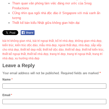
Tham quan văn phòng làm việc đáng mơ ước của Snog
Productions
CÙng nhìn qua ngôi nhà độc đáo ở Singapore với mái xanh ấn
tượng
Thiết kế bàn kiểu Nhật giữa không gian hiện đại
bài trí không gian nhà
,
bài trí ngoại thất
,
bố trí nhà đẹp
,
không gian nhà đẹp
,
kiến trúc
,
kiến trúc độc đáo
,
mẫu nhà đẹp
,
ngoài thất đẹp
,
nhà đẹp
,
sắp xếp
cho nhà đẹp
,
thiết kế dẹp mắt
,
thiết kế dộc đáo
,
thiết kế đẹp
,
thiết kế kiến trúc
,
thiết kế ngoại thất
,
thiết kế nhà đẹp
,
trang trí đẹp
,
trang trí ngoại thất
,
trang trí
nhà đẹp
,
xu hướng nhà đẹp
Leave a Reply
Your email address will not be published.
Required fields are marked
*
Name
*
Email
*