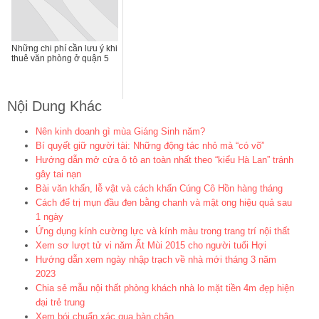
Những chi phí cần lưu ý khi
thuê văn phòng ở quận 5
Nội Dung Khác
Nên kinh doanh gì mùa Giáng Sinh năm?
Bí quyết giữ người tài: Những động tác nhỏ mà “có võ”
Hướng dẫn mở cửa ô tô an toàn nhất theo “kiểu Hà Lan” tránh
gây tai nạn
Bài văn khấn, lễ vật và cách khấn Cúng Cô Hồn hàng tháng
Cách để trị mụn đầu đen bằng chanh và mật ong hiệu quả sau
1 ngày
Ứng dụng kính cường lực và kính màu trong trang trí nội thất
Xem sơ lượt tử vi năm Ất Mùi 2015 cho người tuổi Hợi
Hướng dẫn xem ngày nhập trạch về nhà mới tháng 3 năm
2023
Chia sẻ mẫu nội thất phòng khách nhà lo mặt tiền 4m đẹp hiện
đại trẻ trung
Xem bói chuẩn xác qua bàn chân