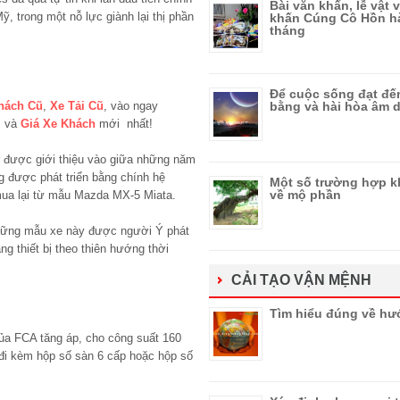
Bài văn khấn, lễ vật 
, trong một nỗ lực giành lại thị phần
khấn Cúng Cô Hồn h
tháng
Để cuộc sống đạt đế
hách Cũ
,
Xe Tải Cũ
, vào ngay
bằng và hài hòa âm
i
và
Giá Xe Khách
mới nhất!
r được giới thiệu vào giữa những năm
 được phát triển bằng chính hệ
Một số trường hợp k
về mộ phần
a lại từ mẫu Mazda MX-5 Miata.
hững mẫu xe này được người Ý phát
ng thiết bị theo thiên hướng thời
CẢI TẠO VẬN MỆNH
Tìm hiểu đúng về h
của FCA tăng áp, cho công suất 160
i kèm hộp số sàn 6 cấp hoặc hộp số