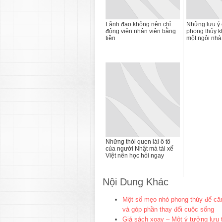
Lãnh đạo không nên chỉ
Những lưu ý 
động viên nhân viên bằng
phong thủy k
tiền
một ngôi nhà
Những thói quen lái ô tô
của người Nhật mà tài xế
Việt nên học hỏi ngay
Nội Dung Khác
Một số mẹo nhỏ phong thủy để căn
và góp phần thay đổi cuộc sống
Giá sách xoay – Một ý tưởng lưu t