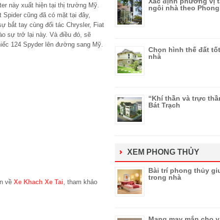
Xác định phương vị t
er này xuất hiện tại thị trường Mỹ.
ngôi nhà theo Phong
Spider cũng đã có mặt tại đây,
ự bắt tay cùng đối tác Chrysler, Fiat
o sự trở lại này. Và điều đó, sẽ
chiếc 124 Spyder lên đường sang Mỹ.
Chọn hình thế đất tố
nhà
“Khí thần và trực thầ
Bát Trạch
XEM PHONG THỦY
Bài trí phong thủy g
trong nhà
in về
Xe Khach Xe Tai
, tham khảo
Mang may mắn cho 