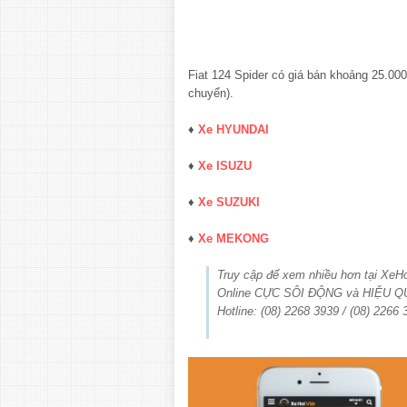
Fiat 124 Spider có giá bán khoảng 25.00
chuyển).
♦
Xe HYUNDAI
♦
Xe ISUZU
♦
Xe SUZUKI
♦
Xe MEKONG
Truy cập để xem nhiều hơn tại Xe
Online CỰC SÔI ĐỘNG và HIỆU Q
Hotline: (08) 2268 3939 / (08) 2266