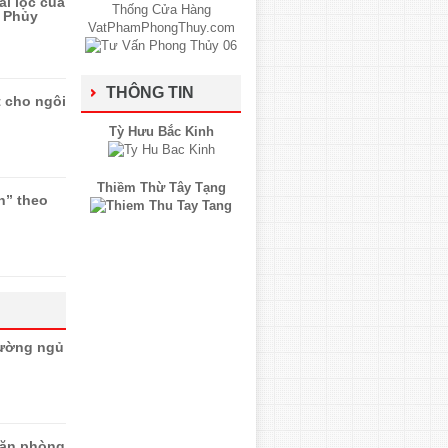
ài lộc của
 Phủy
THÔNG TIN
t cho ngôi
Tỳ Hưu Bắc Kinh
Thiềm Thừ Tây Tạng
n” theo
iường ngủ
văn phòng