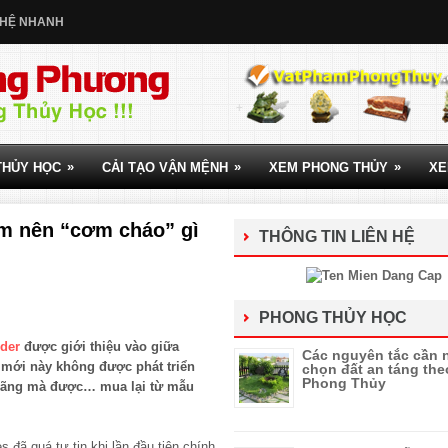
 HỆ NHANH
»
»
»
THỦY HỌC
CẢI TẠO VẬN MỆNH
XEM PHONG THỦY
XE
làm nên “cơm cháo” gì
THÔNG TIN LIÊN HỆ
PHONG THỦY HỌC
ider
được giới thiệu vào giữa
Các nguyên tắc cần 
 mới này không được phát triển
chọn đất an táng the
Phong Thủy
hãng mà được… mua lại từ mẫu
s đã quá tự tin khi lần đầu tiên chính