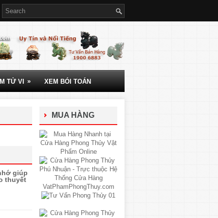
»
M TỬ VI
XEM BÓI TOÁN
MUA HÀNG
nhớ giúp
o thuyết