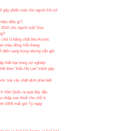
tô gây phiền toái cho người khi sử
hiệu điều gì?
 2016 cho người tuổi Sửu
ng?
 chữ U bằng chất liệu Acrylic
ăm triệu đồng mỗi tháng
ổ điển sang trọng nhưng vẫn giữ
ặp thất bại trong sự nghiệp
ất theo “kiểu Hà Lan” tránh gây
c trái cây nhất định phải biết
ở Hàn Quốc ra quả dày đặc
hu nhập sau thuế cho chỗ ở
nh 1956 mất giờ Tý ngày