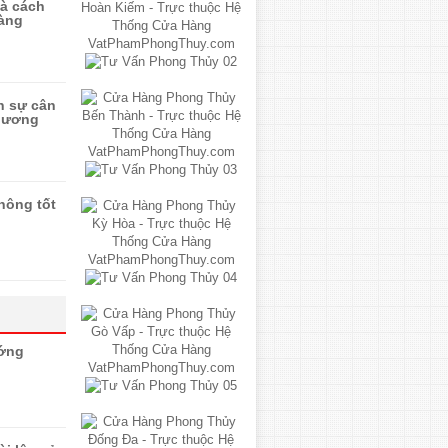
và cách
àng
n sự cân
 dương
hông tốt
ướng