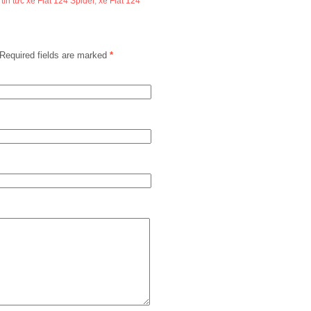
,
tin tức xe Fiat 124 Spider
,
xe Fiat 124
Required fields are marked
*