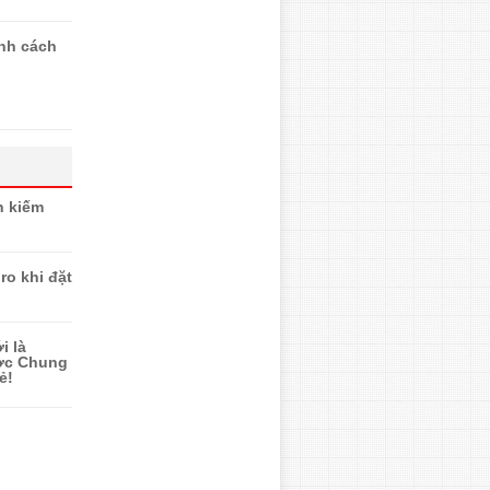
ính cách
n kiếm
ro khi đặt
i là
ược Chung
ẻ!