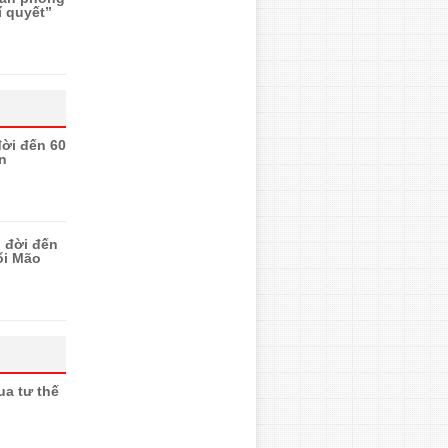
í quyết”
 đời đến 60
n
n đời đến
ổi Mão
ua tư thế