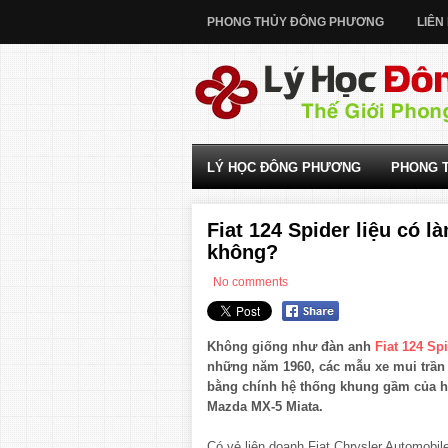
PHONG THỦY ĐÔNG PHƯƠNG
LIÊN
LÝ HỌC ĐÔNG PHƯƠNG
PHONG 
Fiat 124 Spider liệu có 
không?
No comments
Không giống như đàn anh
Fiat 124 Sp
những năm 1960, các mẫu xe mui trần
bằng chính hệ thống khung gầm của 
Mazda MX-5 Miata.
Có vẻ liên doanh Fiat Chrysler Automobile