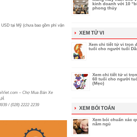
kinh doanh với 10 “b
phong thủy
0 USD tại Mỹ (chưa bao gồm phí vận
XEM TỬ VI
Xem chi tiết tử vi trọn
tuổi cho người tuổi Dầ
Xem chi tiết tử vi trọ
60 tuổi cho người tu
(Mẹo)
HoiViet.com – Chợ Mua Bán Xe
UẢ
 3939 / (028) 2222 2239
XEM BÓI TOÁN
Xem bói chuẩn xác q
nằm ngủ