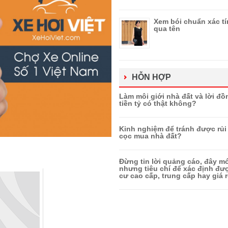
Xem bói chuẩn xác t
qua tên
HỖN HỢP
Làm môi giới nhà đất và lời đồ
tiền tỷ có thật không?
Kinh nghiệm để tránh được rủi 
cọc mua nhà đất?
Đừng tin lời quảng cáo, đây mớ
nhưng tiêu chí để xác định đ
cư cao cấp, trung cấp hay giá r