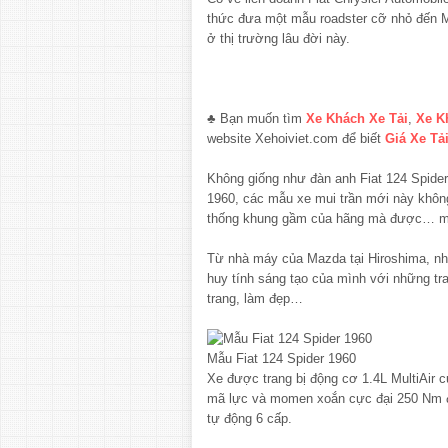
thức đưa một mẫu roadster cỡ nhỏ đến Mỹ
ở thị trường lâu đời này.
♣ Bạn muốn tìm
Xe Khách Xe Tải
,
Xe K
website Xehoiviet.com để biết
Giá Xe Tả
Không giống như đàn anh Fiat 124 Spide
1960, các mẫu xe mui trần mới này không
thống khung gầm của hãng mà được… mu
Từ nhà máy của Mazda tại Hiroshima, n
huy tính sáng tạo của mình với những tra
trang, làm đẹp…
Mẫu Fiat 124 Spider 1960
Xe được trang bị động cơ 1.4L MultiAir 
mã lực và momen xoắn cực đại 250 Nm đ
tự động 6 cấp.