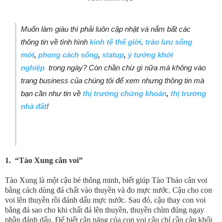
Muốn làm giàu thì phải luôn cập nhật và nắm bất các
thông tin về tình hình
kinh tế thế giới
,
trào lưu sống
mới
,
phong cách sống
,
statup
,
ý tưởng khởi
nghiệp
trong ngày? Còn chần chừ gì nữa mà không vào
trang business của chúng tôi để xem nhưng thông tin mà
bạn cần như tin về
thị trường chứng khoán
,
thị trường
nhà đất
!
1. “Tào Xung cân voi”
Tào Xung là một cậu bé thông minh, biết giúp Tào Tháo cân voi
bằng cách dùng đá chất vào thuyền và đo mực nước. Cậu cho con
voi lên thuyền rồi đánh dấu mực nước. Sau đó, cậu thay con voi
bằng đá sao cho khi chất đá lên thuyền, thuyền chìm đúng ngay
phần đánh dấu. Để biết cân nặng của con voi cậu chỉ cần cân khối