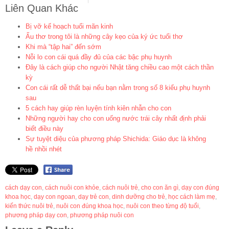
Liên Quan Khác
Bị vỡ kế hoạch tuổi mãn kinh
Ấu thơ trong tôi là những cây kẹo của ký ức tuổi thơ
Khi mà “tập hai” đến sớm
Nỗi lo con cái quá đầy đủ của các bậc phụ huynh
Đây là cách giúp cho người Nhật tăng chiều cao một cách thần
kỳ
Con cái rất dễ thất bại nếu bạn nằm trong số 8 kiểu phụ huynh
sau
5 cách hay giúp rèn luyện tính kiên nhẫn cho con
Những người hay cho con uống nước trái cây nhất định phải
biết điều này
Sự tuyệt diệu của phương pháp Shichida: Giáo dục là không
hề nhồi nhét
cách dạy con
,
cách nuôi con khỏe
,
cách nuôi trẻ
,
cho con ăn gì
,
dạy con đúng
khoa học
,
dạy con ngoan
,
dạy trẻ con
,
dinh dưỡng cho trẻ
,
học cách làm mẹ
,
kiến thức nuôi trẻ
,
nuôi con đúng khoa học
,
nuôi con theo từng độ tuổi
,
phương pháp dạy con
,
phương pháp nuôi con