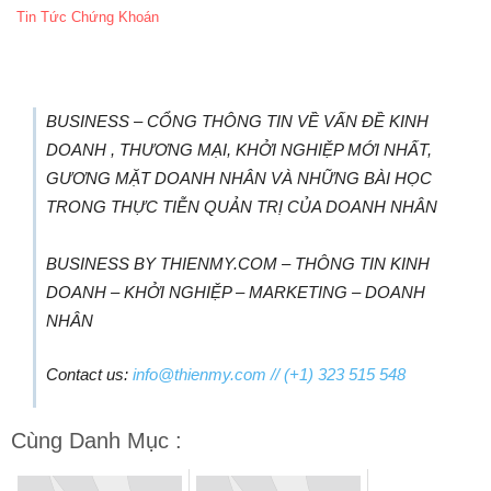
Tin Tức Chứng Khoán
BUSINESS – CỔNG THÔNG TIN VỀ VẤN ĐỀ KINH
DOANH , THƯƠNG MẠI, KHỞI NGHIỆP MỚI NHẤT,
GƯƠNG MẶT DOANH NHÂN VÀ NHỮNG BÀI HỌC
TRONG THỰC TIỄN QUẢN TRỊ CỦA DOANH NHÂN
BUSINESS BY THIENMY.COM – THÔNG TIN KINH
DOANH – KHỞI NGHIỆP – MARKETING – DOANH
NHÂN
Contact us:
info@thienmy.com
// (+1) 323 515 548
Cùng Danh Mục :