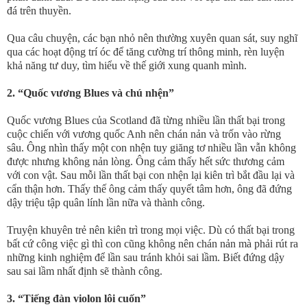
đá trên thuyền.
Qua câu chuyện, các bạn nhỏ nên thường xuyên quan sát, suy nghĩ
qua các hoạt động trí óc để tăng cường trí thông minh, rèn luyện
khả năng tư duy, tìm hiểu về thế giới xung quanh mình.
2. “Quốc vương Blues và chú nhện”
Quốc vương Blues của Scotland đã từng nhiều lần thất bại trong
cuộc chiến với vương quốc Anh nên chán nản và trốn vào rừng
sâu. Ông nhìn thấy một con nhện tuy giăng tơ nhiều lần vẫn không
được nhưng không nản lòng. Ông cảm thấy hết sức thương cảm
với con vật. Sau mỗi lần thất bại con nhện lại kiên trì bắt đầu lại và
cẩn thận hơn. Thấy thế ông cảm thấy quyết tâm hơn, ông đã đứng
dậy triệu tập quân lính lần nữa và thành công.
Truyện khuyên trẻ nên kiên trì trong mọi việc. Dù có thất bại trong
bất cứ công việc gì thì con cũng không nên chán nản mà phải rút ra
những kinh nghiệm để lần sau tránh khỏi sai lầm. Biết đứng dậy
sau sai lầm nhất định sẽ thành công.
3. “Tiếng đàn violon lôi cuốn”