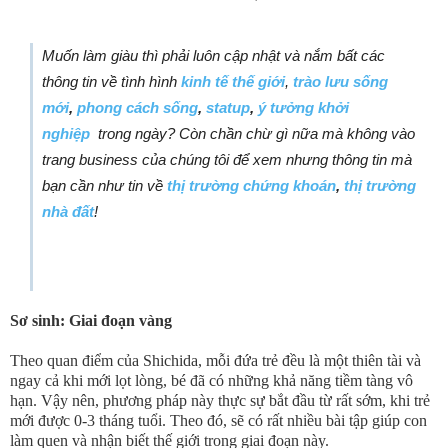
Muốn làm giàu thì phải luôn cập nhật và nắm bất các
thông tin về tình hình
kinh tế thế giới
,
trào lưu sống
mới
,
phong cách sống
,
statup
,
ý tưởng khởi
nghiệp
trong ngày? Còn chần chừ gì nữa mà không vào
trang business của chúng tôi để xem nhưng thông tin mà
bạn cần như tin về
thị trường chứng khoán
,
thị trường
nhà đất
!
Sơ sinh: Giai đoạn vàng
Theo quan điểm của Shichida, mỗi đứa trẻ đều là một thiên tài và
ngay cả khi mới lọt lòng, bé đã có những khả năng tiềm tàng vô
hạn. Vậy nên, phương pháp này thực sự bắt đầu từ rất sớm, khi trẻ
mới được 0-3 tháng tuổi. Theo đó, sẽ có rất nhiều bài tập giúp con
làm quen và nhận biết thế giới trong giai đoạn này.