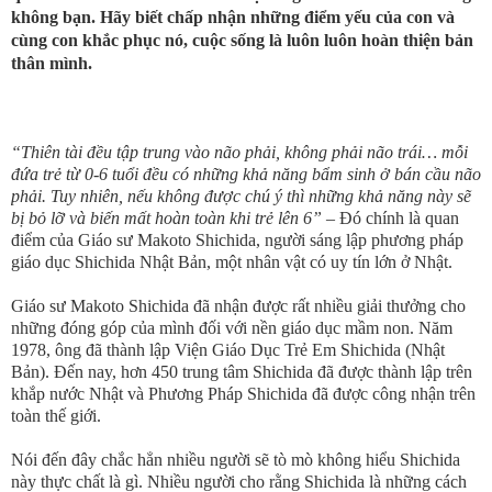
không bạn. Hãy biết chấp nhận những điểm yếu của con và
cùng con khắc phục nó, cuộc sống là luôn luôn hoàn thiện bản
thân mình.
“Thiên tài đều tập trung vào não phải, không phải não trái… mỗi
đứa trẻ từ 0-6 tuổi đều có những khả năng bẩm sinh ở bán cầu não
phải. Tuy nhiên, nếu không được chú ý thì những khả năng này sẽ
bị bỏ lỡ và biến mất hoàn toàn khi trẻ lên 6” –
Đó chính là quan
điểm của Giáo sư Makoto Shichida, người sáng lập phương pháp
giáo dục Shichida Nhật Bản, một nhân vật có uy tín lớn ở Nhật.
Giáo sư Makoto Shichida đã nhận được rất nhiều giải thưởng cho
những đóng góp của mình đối với nền giáo dục mầm non. Năm
1978, ông đã thành lập Viện Giáo Dục Trẻ Em Shichida (Nhật
Bản). Đến nay, hơn 450 trung tâm Shichida đã được thành lập trên
khắp nước Nhật và Phương Pháp Shichida đã được công nhận trên
toàn thế giới.
Nói đến đây chắc hẳn nhiều người sẽ tò mò không hiểu Shichida
này thực chất là gì. Nhiều người cho rằng Shichida là những cách