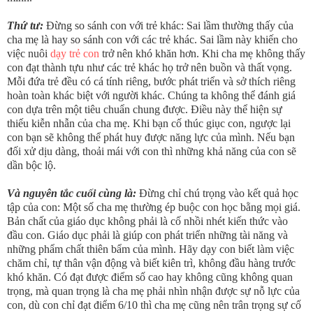
Thứ tư:
Đừng so sánh con với trẻ khác: Sai lầm thường thấy của
cha mẹ là hay so sánh con với các trẻ khác. Sai lầm này khiến cho
việc nuôi
dạy trẻ con
trở nên khó khăn hơn. Khi cha mẹ không thấy
con đạt thành tựu như các trẻ khác họ trở nên buồn và thất vọng.
Mỗi đứa trẻ đều có cá tính riêng, bước phát triển và sở thích riêng
hoàn toàn khác biệt với người khác. Chúng ta không thể đánh giá
con dựa trên một tiêu chuẩn chung được. Điều này thể hiện sự
thiếu kiễn nhẫn của cha mẹ. Khi bạn cố thúc giục con, ngược lại
con bạn sẽ không thể phát huy được năng lực của mình. Nếu bạn
đối xử dịu dàng, thoải mái với con thì những khả năng của con sẽ
dần bộc lộ.
Và nguyên tắc cuối cùng là:
Đừng chỉ chú trọng vào kết quả học
tập của con: Một số cha mẹ thường ép buộc con học bằng mọi giá.
Bản chất của giáo dục không phải là cố nhồi nhét kiến thức vào
đầu con. Giáo dục phải là giúp con phát triển những tài năng và
những phẩm chất thiên bẩm của mình. Hãy dạy con biết làm việc
chăm chỉ, tự thân vận động và biết kiên trì, không đầu hàng trước
khó khăn. Có đạt được điểm số cao hay không cũng không quan
trọng, mà quan trọng là cha mẹ phải nhìn nhận được sự nỗ lực của
con, dù con chỉ đạt điểm 6/10 thì cha mẹ cũng nên trân trọng sự cố