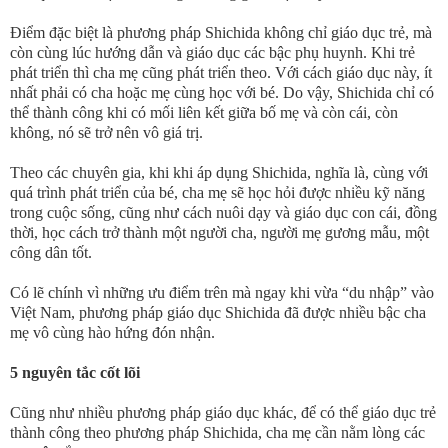
Điểm đặc biệt là phương pháp Shichida không chỉ giáo dục trẻ, mà
còn cùng lúc hướng dẫn và giáo dục các bậc phụ huynh. Khi trẻ
phát triển thì cha mẹ cũng phát triển theo. Với cách giáo dục này, ít
nhất phải có cha hoặc mẹ cùng học với bé. Do vậy, Shichida chỉ có
thể thành công khi có mối liên kết giữa bố mẹ và còn cái, còn
không, nó sẽ trở nên vô giá trị.
Theo các chuyên gia, khi khi áp dụng Shichida, nghĩa là, cùng với
quá trình phát triển của bé, cha mẹ sẽ học hỏi được nhiều kỹ năng
trong cuộc sống, cũng như cách nuôi dạy và giáo dục con cái, đồng
thời, học cách trở thành một người cha, người mẹ gương mẫu, một
công dân tốt.
Có lẽ chính vì những ưu điểm trên mà ngay khi vừa “du nhập” vào
Việt Nam, phương pháp giáo dục Shichida đã được nhiều bậc cha
mẹ vô cùng hào hứng đón nhận.
5 nguyên tắc cốt lõi
Cũng như nhiều phương pháp giáo dục khác, để có thể giáo dục trẻ
thành công theo phương pháp Shichida, cha mẹ cần nằm lòng các