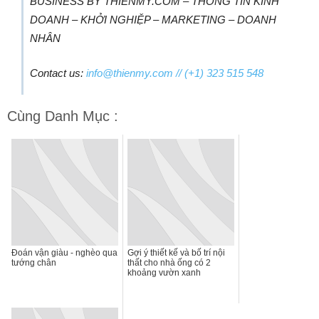
BUSINESS BY THIENMY.COM – THÔNG TIN KINH
DOANH – KHỞI NGHIỆP – MARKETING – DOANH
NHÂN
Contact us:
info@thienmy.com
// (+1) 323 515 548
Cùng Danh Mục :
Đoán vận giàu - nghèo qua
Gợi ý thiết kế và bố trí nội
tướng chân
thất cho nhà ống có 2
khoảng vườn xanh