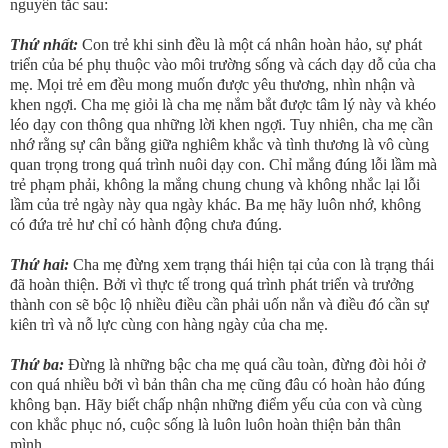
nguyên tắc sau:
Thứ nhất:
Con trẻ khi sinh đều là một cá nhân hoàn hảo, sự phát
triển của bé phụ thuộc vào môi trường sống và cách dạy dỗ của cha
mẹ. Mọi trẻ em đều mong muốn được yêu thương, nhìn nhận và
khen ngợi. Cha mẹ giỏi là cha mẹ nắm bắt được tâm lý này và khéo
léo dạy con thông qua những lời khen ngợi. Tuy nhiên, cha mẹ cần
nhớ rằng sự cân bằng giữa nghiêm khắc và tình thương là vô cùng
quan trọng trong quá trình nuôi dạy con. Chỉ mắng đúng lỗi lầm mà
trẻ phạm phải, không la mắng chung chung và không nhắc lại lỗi
lầm của trẻ ngày này qua ngày khác. Ba mẹ hãy luôn nhớ, không
có đứa trẻ hư chỉ có hành động chưa đúng.
Thứ hai:
Cha mẹ đừng xem trạng thái hiện tại của con là trạng thái
đã hoàn thiện. Bởi vì thực tế trong quá trình phát triển và trưởng
thành con sẽ bộc lộ nhiều điều cần phải uốn nắn và điều đó cần sự
kiên trì và nỗ lực cùng con hàng ngày của cha mẹ.
Thứ ba:
Đừng là những bậc cha mẹ quá cầu toàn, đừng đòi hỏi ở
con quá nhiều bởi vì bản thân cha mẹ cũng đâu có hoàn hảo đúng
không bạn. Hãy biết chấp nhận những điểm yếu của con và cùng
con khắc phục nó, cuộc sống là luôn luôn hoàn thiện bản thân
mình.