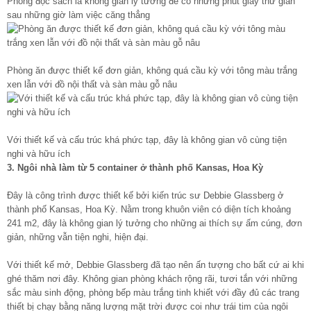
Phòng đọc sách là không gian lý tưởng để có những phút giây thư giãn
sau những giờ làm việc căng thẳng
Phòng ăn được thiết kế đơn giản, không quá cầu kỳ với tông màu trắng
xen lẫn với đồ nội thất và sàn màu gỗ nâu
Với thiết kế và cấu trúc khá phức tạp, đây là không gian vô cùng tiện
nghi và hữu ích
3. Ngôi nhà làm từ 5 container ở thành phố Kansas, Hoa Kỳ
Đây là công trình được thiết kế bởi kiến trúc sư Debbie Glassberg ở
thành phố Kansas, Hoa Kỳ. Nằm trong khuôn viên có diện tích khoảng
241 m2, đây là không gian lý tưởng cho những ai thích sự ấm cúng, đơn
giản, những vẫn tiện nghi, hiện đại.
Với thiết kế mở, Debbie Glassberg đã tạo nên ấn tượng cho bất cứ ai khi
ghé thăm nơi đây. Không gian phòng khách rộng rãi, tươi tắn với những
sắc màu sinh động, phòng bếp màu trắng tinh khiết với đầy đủ các trang
thiết bị chạy bằng năng lượng mặt trời được coi như trái tim của ngôi