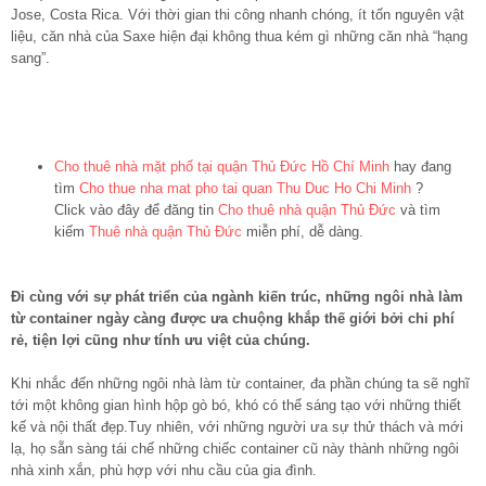
Jose, Costa Rica. Với thời gian thi công nhanh chóng, ít tốn nguyên vật
liệu, căn nhà của Saxe hiện đại không thua kém gì những căn nhà “hạng
sang”.
Cho thuê nhà mặt phố tại quận Thủ Đức Hồ Chí Minh
hay đang
tìm
Cho thue nha mat pho tai quan Thu Duc Ho Chi Minh
?
Click vào đây để đăng tin
Cho thuê nhà quận Thủ Đức
và tìm
kiếm
Thuê nhà quận Thủ Đức
miễn phí, dễ dàng.
Đi cùng với sự phát triển của ngành kiến trúc, những ngôi nhà làm
từ container ngày càng được ưa chuộng khắp thế giới bởi chi phí
rẻ, tiện lợi cũng như tính ưu việt của chúng.
Khi nhắc đến những ngôi nhà làm từ container, đa phần chúng ta sẽ nghĩ
tới một không gian hình hộp gò bó, khó có thể sáng tạo với những thiết
kế và nội thất đẹp.Tuy nhiên, với những người ưa sự thử thách và mới
lạ, họ sẵn sàng tái chế những chiếc container cũ này thành những ngôi
nhà xinh xắn, phù hợp với nhu cầu của gia đình.