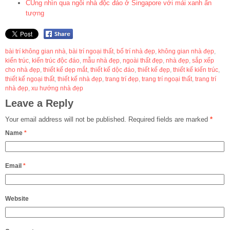
CÙng nhìn qua ngôi nhà độc đáo ở Singapore với mái xanh ấn
tượng
bài trí không gian nhà
,
bài trí ngoại thất
,
bố trí nhà đẹp
,
không gian nhà đẹp
,
kiến trúc
,
kiến trúc độc đáo
,
mẫu nhà đẹp
,
ngoài thất đẹp
,
nhà đẹp
,
sắp xếp
cho nhà đẹp
,
thiết kế dẹp mắt
,
thiết kế dộc đáo
,
thiết kế đẹp
,
thiết kế kiến trúc
,
thiết kế ngoại thất
,
thiết kế nhà đẹp
,
trang trí đẹp
,
trang trí ngoại thất
,
trang trí
nhà đẹp
,
xu hướng nhà đẹp
Leave a Reply
Your email address will not be published.
Required fields are marked
*
Name
*
Email
*
Website