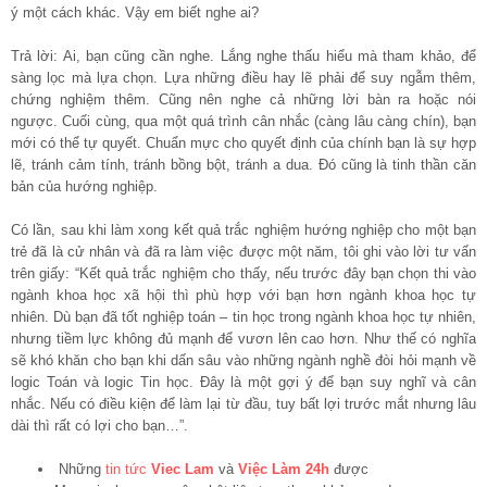
ý một cách khác. Vậy em biết nghe ai?
Trả lời: Ai, bạn cũng cần nghe. Lắng nghe thấu hiểu mà tham khảo, để
sàng lọc mà lựa chọn. Lựa những điều hay lẽ phải để suy ngẫm thêm,
chứng nghiệm thêm. Cũng nên nghe cả những lời bàn ra hoặc nói
ngược. Cuối cùng, qua một quá trình cân nhắc (càng lâu càng chín), bạn
mới có thể tự quyết. Chuẩn mực cho quyết định của chính bạn là sự hợp
lẽ, tránh cảm tính, tránh bồng bột, tránh a dua. Đó cũng là tinh thần căn
bản của hướng nghiệp.
Có lần, sau khi làm xong kết quả trắc nghiệm hướng nghiệp cho một bạn
trẻ đã là cử nhân và đã ra làm việc được một năm, tôi ghi vào lời tư vấn
trên giấy: “Kết quả trắc nghiệm cho thấy, nếu trước đây bạn chọn thi vào
ngành khoa học xã hội thì phù hợp với bạn hơn ngành khoa học tự
nhiên. Dù bạn đã tốt nghiệp toán – tin học trong ngành khoa học tự nhiên,
nhưng tiềm lực không đủ mạnh để vươn lên cao hơn. Như thế có nghĩa
sẽ khó khăn cho bạn khi dấn sâu vào những ngành nghề đòi hỏi mạnh về
logic Toán và logic Tin học. Đây là một gợi ý để bạn suy nghĩ và cân
nhắc. Nếu có điều kiện để làm lại từ đầu, tuy bất lợi trước mắt nhưng lâu
dài thì rất có lợi cho bạn…”.
Những
tin tức
Viec Lam
và
Việc Làm 24h
được