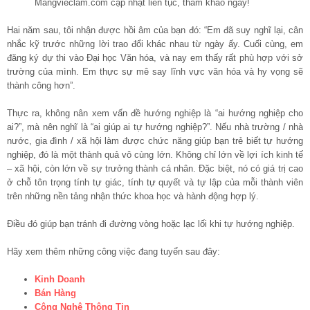
Mangvieclam.com cập nhật liên tục, tham khảo ngay!
Hai năm sau, tôi nhận được hồi âm của bạn đó: “Em đã suy nghĩ lại, cân
nhắc kỹ trước những lời trao đổi khác nhau từ ngày ấy. Cuối cùng, em
đăng ký dự thi vào Đại học Văn hóa, và nay em thấy rất phù hợp với sở
trường của mình. Em thực sự mê say lĩnh vực văn hóa và hy vọng sẽ
thành công hơn”.
Thực ra, không nân xem vấn đề hướng nghiệp là “ai hướng nghiệp cho
ai?”, mà nên nghĩ là “ai giúp ai tự hướng nghiệp?”. Nếu nhà trường / nhà
nước, gia đình / xã hội làm được chức năng giúp bạn trẻ biết tự hướng
nghiệp, đó là một thành quả vô cùng lớn. Không chỉ lớn về lợi ích kinh tế
– xã hội, còn lớn về sự trưởng thành cá nhân. Đặc biệt, nó có giá trị cao
ở chỗ tôn trọng tính tự giác, tính tự quyết và tự lập của mỗi thành viên
trên những nền tảng nhận thức khoa học và hành động hợp lý.
Điều đó giúp bạn tránh đi đường vòng hoặc lạc lối khi tự hướng nghiệp.
Hãy xem thêm những công việc đang tuyển sau đây:
Kinh Doanh
Bán Hàng
Công Nghệ Thông Tin