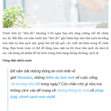
Trước thời kỳ “đèn đỏ” khoảng 5-10 ngày bạn nên tăng cường chế độ chăm
sóc da. Bắt đầu vài tuần trước khi “đèn đỏ” ghé thăm bạn nên làm sạch da bằng
loại mặt nạ làm sạch sâu, giúp bài trừ tận gốc các chất dư thừa trong lỗ chân
lông. Bạn hoàn toàn có thể dễ dàng mua mặt nạ lột (loại làm sạch da sâu) từ
các cửa hàng mĩ phẩm để da luôn trong tình trạng thông thoáng, sạch sẽ.
Uống thật nhiều nước
Để nắm bắt những thông tin mới nhất về
giới
Showbiz
,
những
điểm du lịch mới
về cuộc sống,
thị trường nhà đất
trong ngày? Còn chần chừ gì nữa mà
không click vào để mang về
những thông tin mới
về
pháp
luật
,
chính sách mới nhất
!