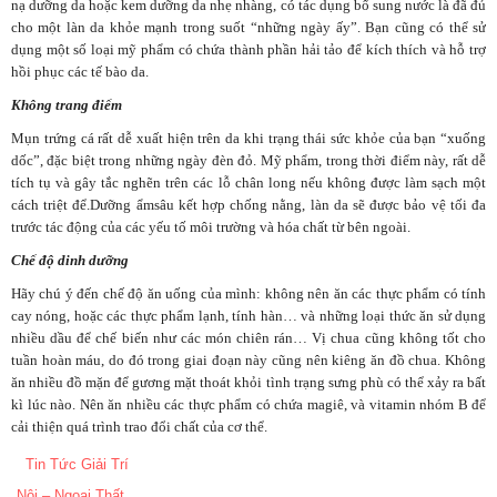
nạ dưỡng da hoặc kem dưỡng da nhẹ nhàng, có tác dụng bổ sung nước là đã đủ
cho một làn da khỏe mạnh trong suốt “những ngày ấy”. Bạn cũng có thể sử
dụng một số loại mỹ phẩm có chứa thành phần hải tảo để kích thích và hỗ trợ
hồi phục các tế bào da.
Không trang điểm
Mụn trứng cá rất dễ xuất hiện trên da khi trạng thái sức khỏe của bạn “xuống
dốc”, đặc biệt trong những ngày đèn đỏ. Mỹ phẩm, trong thời điểm này, rất dễ
tích tụ và gây tắc nghẽn trên các lỗ chân long nếu không được làm sạch một
cách triệt để.Dưỡng ẩmsâu kết hợp chống nằng, làn da sẽ được bảo vệ tối đa
trước tác động của các yếu tố môi trường và hóa chất từ bên ngoài.
Chế độ dinh dưỡng
Hãy chú ý đến chế độ ăn uống của mình: không nên ăn các thực phẩm có tính
cay nóng, hoặc các thực phẩm lạnh, tính hàn… và những loại thức ăn sử dụng
nhiều dầu để chế biến như các món chiên rán… Vị chua cũng không tốt cho
tuần hoàn máu, do đó trong giai đoạn này cũng nên kiêng ăn đồ chua. Không
ăn nhiều đồ mặn để gương mặt thoát khỏi tình trạng sưng phù có thể xảy ra bất
kì lúc nào. Nên ăn nhiều các thực phẩm có chứa magiê, và vitamin nhóm B để
cải thiện quá trình trao đổi chất của cơ thể.
Tin Tức Giải Trí
Nội – Ngoại Thất