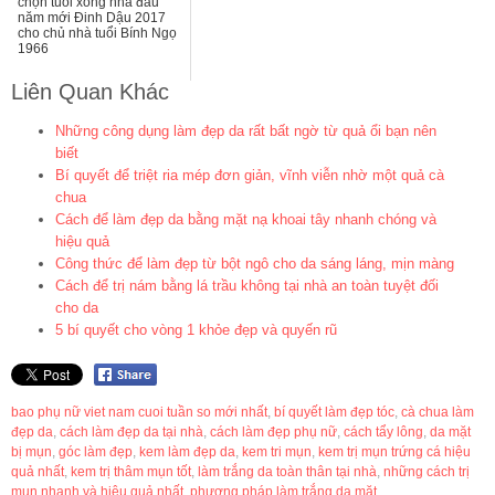
chọn tuổi xông nhà đầu
năm mới Đinh Dậu 2017
cho chủ nhà tuổi Bính Ngọ
1966
Liên Quan Khác
Những công dụng làm đẹp da rất bất ngờ từ quả ổi bạn nên
biết
Bí quyết để triệt ria mép đơn giản, vĩnh viễn nhờ một quả cà
chua
Cách để làm đẹp da bằng mặt nạ khoai tây nhanh chóng và
hiệu quả
Công thức để làm đẹp từ bột ngô cho da sáng láng, mịn màng
Cách để trị nám bằng lá trầu không tại nhà an toàn tuyệt đối
cho da
5 bí quyết cho vòng 1 khỏe đẹp và quyến rũ
bao phụ nữ viet nam cuoi tuần so mới nhất
,
bí quyết làm đẹp tóc
,
cà chua làm
đẹp da
,
cách làm đẹp da tại nhà
,
cách làm đẹp phụ nữ
,
cách tẩy lông
,
da mặt
bị mụn
,
góc làm đẹp
,
kem làm đẹp da
,
kem tri mụn
,
kem trị mụn trứng cá hiệu
quả nhất
,
kem trị thâm mụn tốt
,
làm trắng da toàn thân tại nhà
,
những cách trị
mụn nhanh và hiệu quả nhất
,
phương pháp làm trắng da mặt