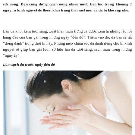
sức sống. Bạn cũng đừng quên uống nhiều nước liên tục trong khoảng 7
ngày ra kinh nguyệt để thoát khỏi trạng thái mệt mỏi và da bị khô ráp nhé.
Làn da khô, kém tươi sáng, xuất hiện mụn trứng cá được xem là những rắc rối
hàng đầu của bạn gái trong những ngày “đèn đỏ”. Thêm vào đó, da bạn sẽ rất
“đỏng đảnh” trong thời kì này. Những mẹo chăm sóc da dành riêng cho kì kinh
nguyệt sẽ giúp bạn gái luôn sở hữu làn da tươi sáng, sạch mụn trong những
“ngày ấy”.
Làm sạch da trước ngày đèn đỏ