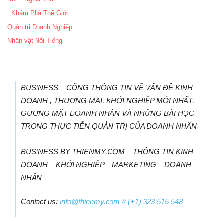
Khám Phá Thế Giới
Quản trị Doanh Nghiệp
Nhân vật Nổi Tiếng
BUSINESS – CỔNG THÔNG TIN VỀ VẤN ĐỀ KINH
DOANH , THƯƠNG MẠI, KHỞI NGHIỆP MỚI NHẤT,
GƯƠNG MẶT DOANH NHÂN VÀ NHỮNG BÀI HỌC
TRONG THỰC TIỄN QUẢN TRỊ CỦA DOANH NHÂN
BUSINESS BY THIENMY.COM – THÔNG TIN KINH
DOANH – KHỞI NGHIỆP – MARKETING – DOANH
NHÂN
Contact us:
info@thienmy.com
// (+1) 323 515 548