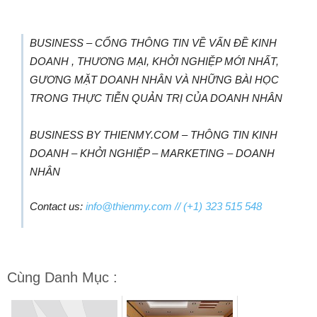
BUSINESS – CỔNG THÔNG TIN VỀ VẤN ĐỀ KINH
DOANH , THƯƠNG MẠI, KHỞI NGHIỆP MỚI NHẤT,
GƯƠNG MẶT DOANH NHÂN VÀ NHỮNG BÀI HỌC
TRONG THỰC TIỄN QUẢN TRỊ CỦA DOANH NHÂN
BUSINESS BY THIENMY.COM – THÔNG TIN KINH
DOANH – KHỞI NGHIỆP – MARKETING – DOANH
NHÂN
Contact us:
info@thienmy.com
// (+1) 323 515 548
Cùng Danh Mục :