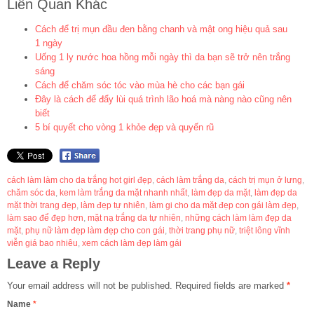
Liên Quan Khác
Cách để trị mụn đầu đen bằng chanh và mật ong hiệu quả sau
1 ngày
Uống 1 ly nước hoa hồng mỗi ngày thì da bạn sẽ trở nên trắng
sáng
Cách để chăm sóc tóc vào mùa hè cho các bạn gái
Đây là cách để đẩy lùi quá trình lão hoá mà nàng nào cũng nên
biết
5 bí quyết cho vòng 1 khỏe đẹp và quyến rũ
cách làm làm cho da trắng hot girl đẹp
,
cách làm trắng da
,
cách trị mụn ở lưng
,
chăm sóc da
,
kem làm trắng da mặt nhanh nhất
,
làm đẹp da mặt
,
làm đẹp da
mặt thời trang đẹp
,
làm đẹp tự nhiên
,
làm gi cho da mặt đẹp con gái làm đẹp
,
làm sao để đẹp hơn
,
mặt nạ trắng da tự nhiên
,
những cách làm làm đẹp da
mặt
,
phụ nữ làm đẹp làm đẹp cho con gái
,
thời trang phụ nữ
,
triệt lông vĩnh
viễn giá bao nhiêu
,
xem cách làm đẹp làm gái
Leave a Reply
Your email address will not be published.
Required fields are marked
*
Name
*