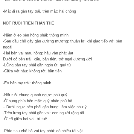
-Mắt đi ra gần tay trái, trên mắt: hại chồng
NỐT RUỒI TRÊN THÂN THỂ
-Nằm ở eo bên hông phải: thông minh
-Sau dầu chỗ gáy gần đường mương: thuận lợi khi giao tiếp với bên
ngoài
-Hai bên vai màu hồng: hậu vận phát đạt
Đưới cổ bên trái: xấu, bần tiện, trở ngại đường đời
-LÒng bàn tay phải gần ngón út: quý tử
-Giữa yết hầu: không tốt, bần tiện
-Eo bên tay trái: thông minh
-Nốt ruồi chung quanh ngực: phú quý
-Ở bụng phía bên mặt: quý nhân phù hộ
– Dưới ngực bên phải gần bụng: làm việc như ý
-Trên lưng tay phải gần vai: con người rộng rãi
-Ở cổ giữa hai vai: trí tuệ
-Phía sau chỗ bả vai tay phải: có nhiều tài vặt.