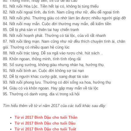
80. Thông minh, nhạy bén, thi cử dễ đổ cao
81. Nốt ruồi Hòa Lộc. Tiền hết lại có, không bị túng thiếu
82. Nốt ruồi ngoại tình, đa tình. Nam cũng như nữ, đều dễ ngoại tình
83. Nốt ruồi phú. Thường giàu có nhờ làm ăn được nhiều người giúp đỡ
84. Nốt ruồi may mắn. Cuộc đời thường may mắn, dễ kiếm tiền
85. Dễ bị phá sản vì thiên tai hay chiến tranh
86. Nốt ruồi hoạnh phát. Thường có tài lộc, của vô rất nhanh
87. Nốt ruồi lãng mạn. Nam cũng như nữ đều thích chuyện tình ái, chăn
gói. Thường có nhiều quan hệ cùng lúc
88. Nốt ruồi trác táng. Dễ sa ngã vào rượu chè, hút sách ..
89. Khôn ngoan, thông minh, tính tình rộng rãi
90. Số sung sướng, không giàu nhưng nhàn hạ, hưởng thụ.
91. Nốt ruồi bình an. Cuộc đời không sợ tai nạn
92. Dễ bị người khác cướp giật, sang đoạt tài sản
93. Nốt ruồi phong lưu. Thường có đời sống xa hoa, hưởng thụ
94. Giàu có và khôn ngoan. Hay gặp may mắn về tài lộc
95. Thường có danh vọng, địa vị trong xã hội
Tìm hiểu thêm về tử vi năm 2017 của các tuổi khác sau đây:
Tử vi 2017 Đinh Dậu cho tuổi Thân
Tử vi 2017 Đinh Dậu cho tuổi Dậu
Tử vi 2017 Đinh Dậu cho tuổi Tuất