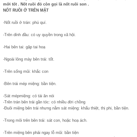
mới tốt . Nốt ruồi đỏ còn gọi là nốt ruồi son
.
NỐT RUỒI Ở TRÊN MẶT
-Nốt ruồi ở trán: phú quí.
-Trên dỉnh đầu: có uy quyền trong xã hội.
-Hai bên tai: gặp tai hoạ
-Ngoài lông mày bên trái: tốt.
-Trên sống mũi: khắc con
-Bên trái mép miệng: bần tiện.
-Sát mépmiệng: có tài ăn nói
-Trên trán bên trái gần tóc: có nhiều đời chồng
-Đuôi miệng bên trái nhưng nằm sát miệng: khẩu thiệt, thị phi, bần tiện.
-Trong môi trên bên trái: sát con, hoặc hoạ ách.
-Trên miệng bên phải ngay lỗ mũi: bần tiện