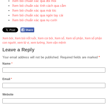
Xem bói chuẩn xác qua đôi môi
Xem bói chuẩn xác tính cách qua cằm
Xem bói chuẩn xác qua mái tóc
Xem bói chuẩn xác qua ngón tay cái
Xem bói chuẩn xác qua nụ cười
Xem bói
,
Xem bói nốt ruồi
,
Xem coi bói
,
Xem số
,
Xem số phận
,
Xem số phận
con người
,
xem tử vị
,
xem tướng
,
Xem vận mệnh
Leave a Reply
Your email address will not be published.
Required fields are marked
*
Name
*
Email
*
Website