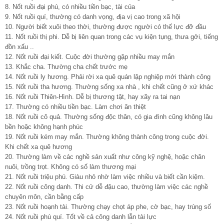
8. Nốt ruồi đại phú, có nhiều tiền bạc, tài của
9. Nốt ruồi quí, thường có danh vọng, địa vị cao trong xã hội
10. Người biết xuôi theo thời, thường được người có thế lực đỡ đầu
11. Nốt ruồi thị phi. Dễ bị liên quan trong các vụ kiện tụng, thưa gởi, tiếng
đồn xấu ..
12. Nốt ruồi đại kiết. Cuộc đời thường gặp nhiều may mắn
13. Khắc cha. Thường cha chết trước mẹ
14. Nốt ruồi ly hương. Phải rời xa quê quán lập nghiệp mới thành công
15. Nốt ruồi tha hương. Thường sống xa nhà , khi chết cũng ở xứ khác
16. Nốt ruồi Thiên-Hình. Dễ bị thương tật, hay xãy ra tai nạn
17. Thường có nhiều tiền bạc. Làm chơi ăn thiệt
18. Nốt ruồi cô quả. Thường sống độc thân, có gia đình cũng không lâu
bền hoặc không hạnh phúc
19. Nốt ruồi kém may mắn. Thường không thành công trong cuộc đời.
Khi chết xa quê hương
20. Thường làm về các nghề sản xuất như công kỹ nghệ, hoặc chăn
nuôi, trồng trọt. Không có số làm thương mại
21. Nốt ruồi triệu phú. Giàu nhỏ nhờ làm việc nhiều và biết cần kiệm.
22. Nốt ruồi công danh. Thi cử dễ đậu cao, thường làm việc các nghề
chuyên môn, cần bằng cấp
23. Nốt ruồi hoạnh tài. Thường chạy chọt áp phe, cờ bạc, hay trúng số
24. Nốt ruồi phú quí. Tốt về cả công danh lẫn tài lực