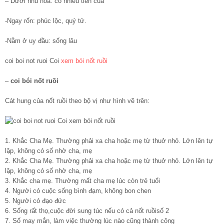
– Dưới nhũ hoa: có nhiều tiền của
-Ngay rốn: phúc lộc, quý tử.
-Nằm ở uy đầu: sống lâu
coi boi not ruoi Coi
xem bói nốt ruồi
–
coi bói nốt ruồi
Cát hung của nốt ruồi theo bộ vị như hình vẽ trên:
1. Khắc Cha Mẹ. Thường phải xa cha hoặc mẹ từ thuở nhỏ. Lớn lên tự
lập, không có số nhờ cha, mẹ
2. Khắc Cha Mẹ. Thường phải xa cha hoặc mẹ từ thuở nhỏ. Lớn lên tự
lập, không có số nhờ cha, mẹ
3. Khắc cha mẹ. Thường mất cha mẹ lúc còn trẻ tuổi
4. Người có cuộc sống bình đạm, không bon chen
5. Người có đạo đức
6. Sống rất thọ,cuộc đời sung túc nếu có cả nốt ruồisố 2
7. Số may mắn, làm việc thường lúc nào cũng thành công