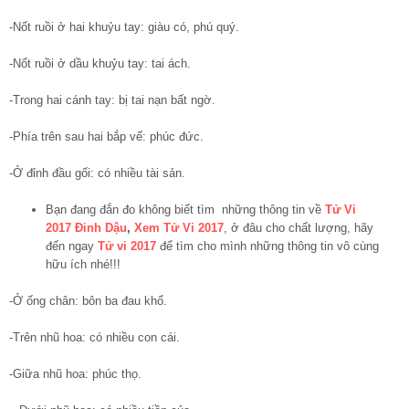
-Nốt ruồi ở hai khuỷu tay: giàu có, phú quý.
-Nốt ruồi ở dầu khuỷu tay: tai ách.
-Trong hai cánh tay: bị tai nạn bất ngờ.
-Phía trên sau hai bắp vế: phúc đức.
-Ở đỉnh đầu gối: có nhiều tài sản.
Bạn đang đắn đo không biết tìm những thông tin về
Tử Vi
2017 Đinh Dậu
,
Xem Tử Vi 2017
, ở đâu cho chất lượng, hãy
đến ngay
Tử vi 2017
để tìm cho mình những thông tin vô cùng
hữu ích nhé!!!
-Ở ống chân: bôn ba đau khổ.
-Trên nhũ hoa: có nhiều con cái.
-Giữa nhũ hoa: phúc thọ.