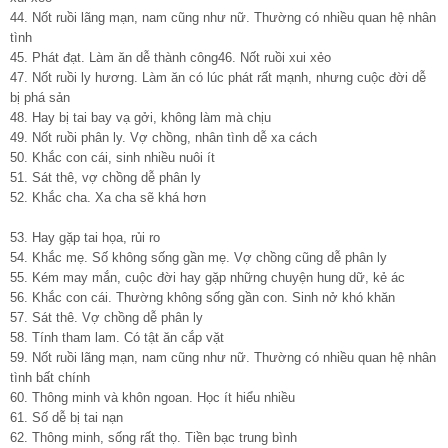
44. Nốt ruồi lãng mạn, nam cũng như nữ. Thường có nhiều quan hệ nhân
tình
45. Phát đạt. Làm ăn dễ thành công46. Nốt ruồi xui xẻo
47. Nốt ruồi ly hương. Làm ăn có lúc phát rất mạnh, nhưng cuộc đời dễ
bị phá sản
48. Hay bị tai bay vạ gởi, không làm mà chịu
49. Nốt ruồi phân ly. Vợ chồng, nhân tình dễ xa cách
50. Khắc con cái, sinh nhiều nuôi ít
51. Sát thê, vợ chồng dễ phân ly
52. Khắc cha. Xa cha sẽ khá hơn
53. Hay gặp tai họa, rủi ro
54. Khắc mẹ. Số không sống gần mẹ. Vợ chồng cũng dễ phân ly
55. Kém may mắn, cuộc đời hay gặp những chuyện hung dữ, kẻ ác
56. Khắc con cái. Thường không sống gần con. Sinh nở khó khăn
57. Sát thê. Vợ chồng dễ phân ly
58. Tính tham lam. Có tật ăn cắp vặt
59. Nốt ruồi lãng mạn, nam cũng như nữ. Thường có nhiều quan hệ nhân
tình bất chính
60. Thông minh và khôn ngoan. Học ít hiểu nhiều
61. Số dễ bị tai nạn
62. Thông minh, sống rất thọ. Tiền bạc trung bình