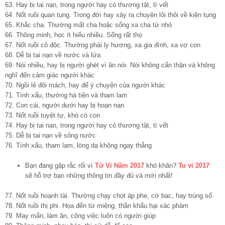
63. Hay bị tai nạn, trong người hay có thương tật, tì vết
64. Nốt ruồi quan tụng. Trong đời hay xảy ra chuyện lôi thôi về kiện tụng
65. Khắc cha. Thường mất cha hoặc sống xa cha từ nhỏ
66. Thông minh, học ít hiểu nhiều. Sống rất thọ
67. Nốt ruồi cô độc. Thường phải ly hương, xa gia đình, xa vợ con
68. Dễ bị tai nạn về nước và lửa
69. Nói nhiều, hay bị người ghét vì ăn nói. Nói không cẩn thận và không
nghĩ đến cảm giác người khác
70. Ngồi lê đôi mách, hay để ý chuyện của người khác
71. Tính xấu, thường hà tiện và tham lam
72. Con cái, người dưới hay bị hoạn nạn
73. Nốt ruồi tuyệt tự, khó có con
74. Hay bị tai nạn, trong người hay có thương tật, tì vết
75. Dễ bị tai nạn về sông nước
76. Tính xấu, tham lam, lòng dạ không ngay thẳng
Bạn đang gặp rắc rối vì
Tử Vi Năm 2017
khó khăn?
Tu vi 2017
sẽ hỗ trợ bạn những thông tin đầy đủ và mới nhất!
77. Nốt ruồi hoạnh tài. Thường chạy chọt áp phe, cờ bạc, hay trúng số
78. Nốt ruồi thị phi. Họa đến từ miệng, thần khẩu hại xác phàm
79. May mắn, làm ăn, công việc luôn có người giúp