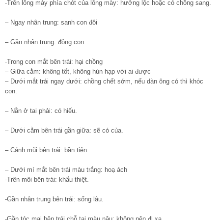
-Trên lông mày phía chót của lông mày: hưởng lộc hoặc có chồng sang.
– Ngay nhân trung: sanh con đôi
– Gần nhân trung: đông con
-Trong con mắt bên trái: hại chồng
– Giữa cằm: không tốt, không hùn hạp với ai được
– Dưới mắt trái ngay dưới: chồng chết sớm, nếu dàn ông có thì khóc
con.
– Nằn ở tai phải: có hiếu.
– Dưới cằm bên trái gần giữa: sẽ có của.
– Cánh mũi bên trái: bần tiện.
– Dưới mí mắt bên trái màu trắng: hoạ ách
-Trên môi bên trái: khẩu thiệt.
-Gần nhân trung bên trái: sống lâu.
-Gần tóc mai bên trái chỗ tai màu nâu: không nên đi xa.