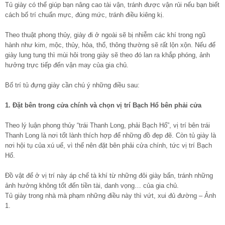
Tủ giày có thể giúp bạn nâng cao tài vận, tránh được vận rủi nếu bạn biết
cách bố trí chuẩn mực, đúng mức, tránh điều kiêng kị.
Theo thuật phong thủy, giày đi ở ngoài sẽ bị nhiễm các khí trong ngũ
hành như kim, mộc, thủy, hỏa, thổ, thông thường sẽ rất lộn xộn. Nếu để
giày lung tung thì mùi hôi trong giày sẽ theo đó lan ra khắp phóng, ảnh
hưởng trực tiếp đến vận may của gia chủ.
Bố trí tủ đựng giày cần chú ý những điều sau:
1. Đặt bên trong cửa chính và chọn vị trí Bạch Hổ bên phải cửa
Theo lý luận phong thủy “trái Thanh Long, phải Bạch Hổ”, vị trí bên trái
Thanh Long là nơi tốt lành thích hợp để những đồ đẹp đẽ. Còn tủ giày là
nơi hội tụ của xú uế, vì thế nên đặt bên phải cửa chính, tức vị trí Bạch
Hổ.
Đồ vật để ở vị trí này áp chế tà khí từ những đôi giày bẩn, tránh những
ảnh hưởng không tốt đến tiền tài, danh vọng… của gia chủ.
Tủ giày trong nhà mà phạm những điều này thì vứt, xui đủ đường – Ảnh
1.