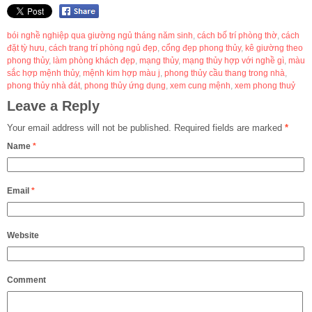
bói nghề nghiệp qua giường ngủ tháng năm sinh
,
cách bố trí phòng thờ
,
cách
đặt tỳ hưu
,
cách trang trí phòng ngủ đẹp
,
cổng đẹp phong thủy
,
kê giường theo
phong thủy
,
làm phòng khách đẹp
,
mạng thủy
,
mạng thủy hợp với nghề gì
,
màu
sắc hợp mệnh thủy
,
mệnh kim hợp màu j
,
phong thủy cầu thang trong nhà
,
phong thủy nhà đát
,
phong thủy ứng dụng
,
xem cung mệnh
,
xem phong thuỷ
Leave a Reply
Your email address will not be published.
Required fields are marked
*
Name
*
Email
*
Website
Comment