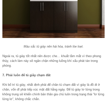
Màu sắc tủ giày nên hài hòa, tránh lòe loẹt.
Ngoài ra, tủ giày tốt nhất nên được che… khuất tầm mắt vì theo phong
thủy, cách làm này sẽ ngăn chặn những luồng khí xấu phát tán trong
phòng.
7. Phải luôn để tủ giày chạm đất
Khi bố trí tủ giày, nhất định phải để chân tủ chạm đất vì giày là đồ đi ở
chân, vốn dĩ phải tiếp xúc mặt đất hằng ngày. Để tủ giày lơ lửng trong
không trung sẽ khiến chính bản thân gia chủ luôn trong trạng thái “lơ lửng
lửng lơ”, không chắc chắn.