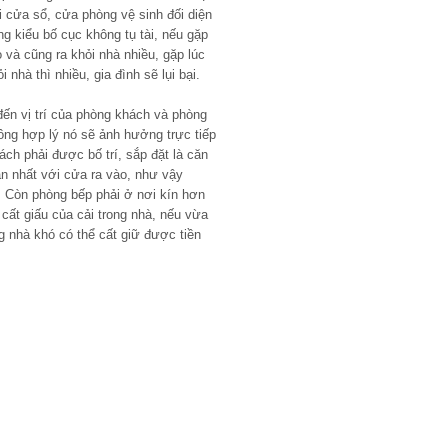
i cửa sổ, cửa phòng vệ sinh đối diện
g kiểu bố cục không tụ tài, nếu gặp
 và cũng ra khỏi nhà nhiều, gặp lúc
i nhà thì nhiều, gia đình sẽ lụi bại.
ến vị trí của phòng khách và phòng
hông hợp lý nó sẽ ảnh hưởng trực tiếp
ch phải được bố trí, sắp đặt là căn
gần nhất với cửa ra vào, như vậy
à. Còn phòng bếp phải ở nơi kín hơn
 cất giấu của cải trong nhà, nếu vừa
g nhà khó có thể cất giữ được tiền