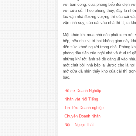
với ban công, cửa phòng bếp đối diện vớ
với cửa sổ. Theo phong thủy, đây là nhữn
lúc vận nhà đương vượng thì của cải vào
vận nhà suy, của cải vào nhà thì ít, ra khỏ
Mặt khác khi mua nhà còn phải xem xét đ
bếp, nếu như vị trí hai không gian này k
đến sức khoẻ người trong nhà. Phòng khá
phòng đầu tiên của ngôi nhà và ở vị trí 
những khí tốt lành sẽ dễ dàng đi vào nh
một chút bởi nhà bếp lại được cho là nơi
mở cửa đã nhìn thấy kho của cải thì tron
bạc.
Hồ sơ Doanh Nghiệp
Nhân vật Nổi Tiếng
Tin Tức Doanh nghiệp
Chuyện Doanh Nhân
Nội – Ngoại Thất