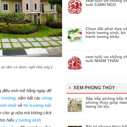
xem tuổi vợ chồng c
tuổi CANH NGỌ
Chọn đất phải dựa v
hành tương sinh, bỏ
hành tương khắc
xem tuổi vợ chồng c
tuổi NHÂM THÂN
n an tâm có được ngôi nhà ưng ý
XEM PHONG THỦY
g điều mới mẽ hằng ngày để
hị trường
, nắm bắt các
công
Sắp xếp phòng bếp t
phong thủy giúp man
 mới nhất
về
thị trường bất
mang tài lộc
 chừ gì nữa mà không click
tìm hiểu
ý tưởng kinh
Bài trí phong thủy bế