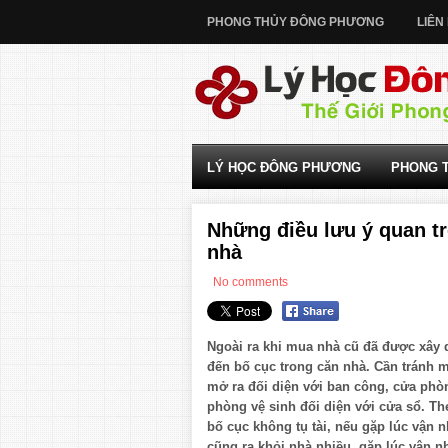
PHONG THỦY ĐÔNG PHƯƠNG
LIÊN
LÝ HỌC ĐÔNG PHƯƠNG
PHONG 
Những điều lưu ý quan t
nhà
No comments
Ngoài ra khi mua nhà cũ đã được xây
đến bố cục trong căn nhà. Cần tránh 
mở ra đối diện với ban công, cửa phòn
phòng vệ sinh đối diện với cửa sổ. Th
bố cục không tụ tài, nếu gặp lúc vận 
cũng ra khỏi nhà nhiều, gặp lúc vận nhà