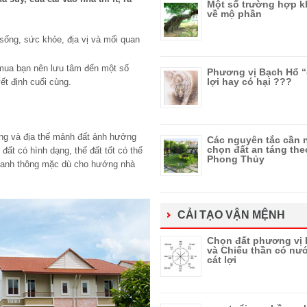
Một số trường hợp k
về mộ phần
sống, sức khỏe, địa vị và mối quan
mua bạn nên lưu tâm đến một số
Phương vị Bạch Hổ 
lợi hay có hại ???
ết định cuối cùng.
ạng và địa thế mảnh đất ảnh hưởng
Các nguyên tắc cần 
chọn đất an táng the
đất có hình dạng, thế đất tốt có thể
Phong Thủy
p hanh thông mặc dù cho hướng nhà
CẢI TẠO VẬN MỆNH
Chọn đất phương vị 
và Chiếu thần có nướ
cát lợi