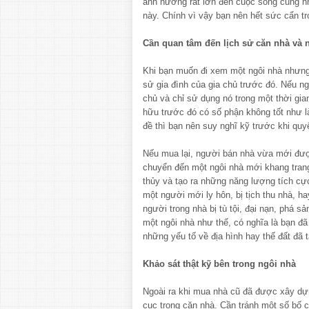
ảnh hưởng rất lớn đến cuộc sống cũng nh
này. Chính vì vậy bạn nên hết sức cẩn trọ
Cần quan tâm đến lịch sử căn nhà và
Khi bạn muốn đi xem một ngôi nhà nhưng
sử gia đình của gia chủ trước đó. Nếu n
chủ và chỉ sử dụng nó trong một thời gia
hữu trước đó có số phận không tốt như l
đề thì bạn nên suy nghĩ kỹ trước khi qu
Nếu mua lại, người bán nhà vừa mới đượ
chuyển đến một ngôi nhà mới khang trang
thủy và tạo ra những năng lượng tích cự
một người mới ly hôn, bị tịch thu nhà, h
người trong nhà bị tù tội, đại nạn, phá 
một ngôi nhà như thế, có nghĩa là bạn đã
những yếu tố về địa hình hay thế đất đã 
Khảo sát thật kỹ bên trong ngôi nhà
Ngoài ra khi mua nhà cũ đã được xây dự
cục trong căn nhà. Cần tránh một số bố 