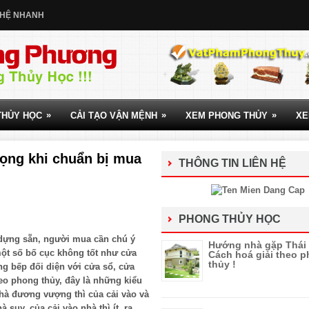
 HỆ NHANH
»
»
»
THỦY HỌC
CẢI TẠO VẬN MỆNH
XEM PHONG THỦY
XE
rọng khi chuẩn bị mua
THÔNG TIN LIÊN HỆ
PHONG THỦY HỌC
 dựng sẵn, người mua cần chú ý
Hướng nhà gặp Thái 
một số bố cục không tốt như cửa
Cách hoá giải theo 
thủy !
g bếp đối diện với cửa sổ, cửa
eo phong thủy, đây là những kiểu
nhà đương vượng thì của cải vào và
 suy, của cải vào nhà thì ít, ra