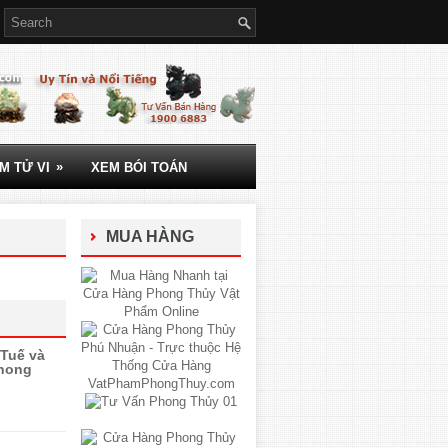
»
M TỬ VI
XEM BÓI TOÁN
MUA HÀNG
Tuế và
phong