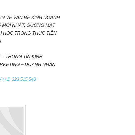
IN VỀ VẤN ĐỀ KINH DOANH
ỆP MỚI NHẤT, GƯƠNG MẶT
I HỌC TRONG THỰC TIỄN
N
 – THÔNG TIN KINH
ARKETING – DOANH NHÂN
/ (+1) 323 515 548