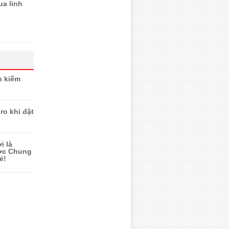
ua linh
n kiếm
ro khi đặt
i là
ược Chung
ẻ!