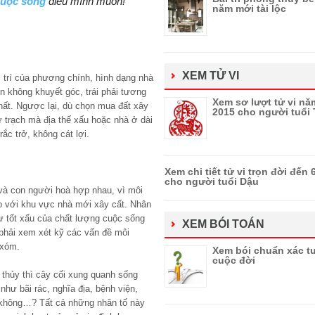
cuộc sống
điều mình muốn!
năm mới tài lộc
XEM TỬ VI
ị trí của phương chính, hình dạng nhà
n không khuyết góc, trái phải tương
Xem sơ lượt tử vi nă
hất. Ngược lại, dù chọn mua đất xây
2015 cho người tuổi 
trạch mà địa thế xấu hoặc nhà ở dài
ắc trở, không cát lợi.
Xem chi tiết tử vi trọn đời đến 
cho người tuổi Dậu
 và con người hoà hợp nhau, vì môi
o với khu vực nhà mới xây cất. Nhân
sự tốt xấu của chất lượng cuộc sống
XEM BÓI TOÁN
phải xem xét kỹ các vấn đề môi
 xóm.
Xem bói chuẩn xác tư
cuộc đời
 thủy thì cây cối xung quanh sống
ư bãi rác, nghĩa địa, bệnh viện,
 không…? Tất cả những nhân tố này