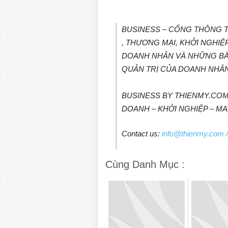
BUSINESS – CỔNG THÔNG T
, THƯƠNG MẠI, KHỞI NGHI
DOANH NHÂN VÀ NHỮNG BÀ
QUẢN TRỊ CỦA DOANH NHÂ
BUSINESS BY THIENMY.COM
DOANH – KHỞI NGHIỆP – M
Contact us:
info@thienmy.com
/
Cùng Danh Mục :