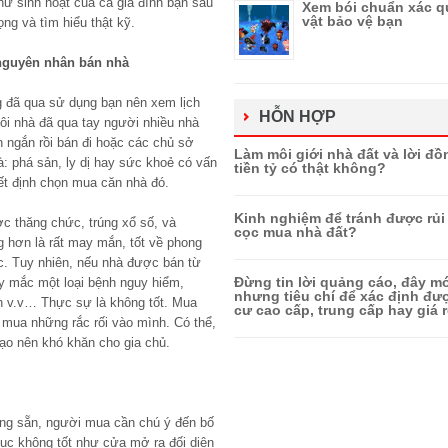
ư sinh hoạt của cả gia đình bạn sau
Xem bói chuẩn xác q
vật bảo vệ bạn
ng và tìm hiểu thật kỹ.
 nguyên nhân bán nhà
 đã qua sử dụng bạn nên xem lịch
HỖN HỢP
gôi nhà đã qua tay người nhiều nhà
n ngắn rồi bán đi hoặc các chủ sở
Làm môi giới nhà đất và lời đồ
à: phá sản, ly dị hay sức khoẻ có vấn
tiền tỷ có thật không?
yết định chọn mua căn nhà đó.
Kinh nghiệm để tránh được rủi 
c thăng chức, trúng xổ số, và
cọc mua nhà đất?
 hơn là rất may mắn, tốt về phong
c. Tuy nhiên, nếu nhà được bán từ
Đừng tin lời quảng cáo, đây mớ
ay mắc một loại bệnh nguy hiểm,
nhưng tiêu chí để xác định đ
sản v.v… Thực sự là không tốt. Mua
cư cao cấp, trung cấp hay giá r
 mua những rắc rối vào mình. Có thể,
tạo nên khó khăn cho gia chủ.
ng sẵn, người mua cần chú ý đến bố
cục không tốt như cửa mở ra đối diện