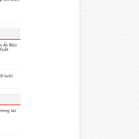
m Ất Mùi
Tuất
60 tuổi
ơng lai