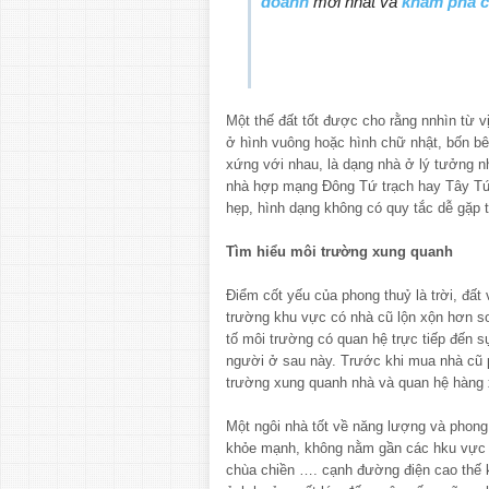
doanh
mới nhất và
khám phá 
Một thế đất tốt được cho rằng nnhìn từ v
ở hình vuông hoặc hình chữ nhật, bốn bê
xứng với nhau, là dạng nhà ở lý tưởng n
nhà hợp mạng Đông Tứ trạch hay Tây Tứ 
hẹp, hình dạng không có quy tắc dễ gặp tr
Tìm hiểu môi trường xung quanh
Điểm cốt yếu của phong thuỷ là trời, đất
trường khu vực có nhà cũ lộn xộn hơn s
tố môi trường có quan hệ trực tiếp đến 
người ở sau này. Trước khi mua nhà cũ 
trường xung quanh nhà và quan hệ hàng
Một ngôi nhà tốt về năng lượng và phong
khỏe mạnh, không nằm gần các hku vực nh
chùa chiền …. cạnh đường điện cao thế