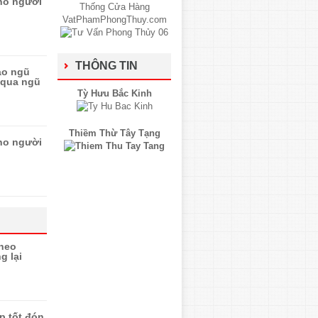
ho người
THÔNG TIN
ào ngũ
 qua ngũ
Tỳ Hưu Bắc Kinh
Thiềm Thừ Tây Tạng
ho người
heo
g lại
p tốt đón