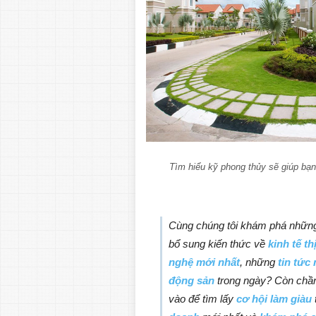
Tìm hiểu kỹ phong thủy sẽ giúp bạ
Cùng chúng tôi khám phá nhữn
bổ sung kiến thức về
kinh tế t
nghệ mới nhất
, những
tin tức
động sản
trong ngày? Còn chần
vào để tìm lấy
cơ hội làm giàu