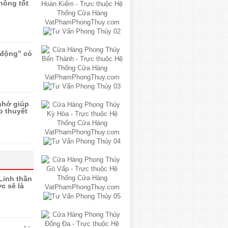
hông tốt
“động” có
nhớ giúp
o thuyết
Linh thần
c sẽ là