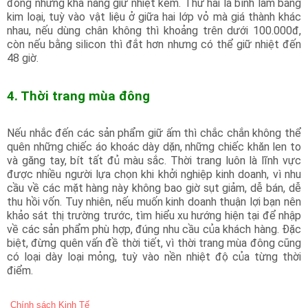
đồng nhưng khả năng giữ nhiệt kém. Thứ hai là bình làm bằng
kim loại, tuỳ vào vật liệu ở giữa hai lớp vỏ mà giá thành khác
nhau, nếu dùng chân không thì khoảng trên dưới 100.000đ,
còn nếu bằng silicon thì đắt hơn nhưng có thể giữ nhiệt đến
48 giờ.
4. Thời trang mùa đông
Nếu nhắc đến các sản phẩm giữ ấm thì chắc chắn không thể
quên những chiếc áo khoác dày dặn, những chiếc khăn len to
và găng tay, bít tất đủ màu sắc. Thời trang luôn là lĩnh vực
được nhiều người lựa chọn khi khởi nghiệp kinh doanh, vì nhu
cầu về các mặt hàng này không bao giờ sụt giảm, dễ bán, dễ
thu hồi vốn. Tuy nhiên, nếu muốn kinh doanh thuận lợi bạn nên
khảo sát thị trường trước, tìm hiểu xu hướng hiện tại để nhập
về các sản phẩm phù hợp, đúng nhu cầu của khách hàng. Đặc
biệt, đừng quên vấn đề thời tiết, vì thời trang mùa đông cũng
có loại dày loại mỏng, tuỳ vào nền nhiệt độ của từng thời
điểm.
Chính sách Kinh Tế