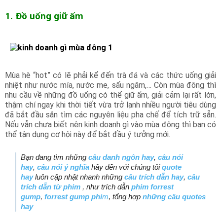
1. Đồ uống giữ ấm
Mùa hè “hot” có lẽ phải kể đến trà đá và các thức uống giải
nhiệt như nước mía, nước me, sấu ngâm,… Còn mùa đông thì
nhu cầu về những đồ uống có thể giữ ấm, giải cảm lại rất lớn,
thậm chí ngay khi thời tiết vừa trở lạnh nhiều người tiêu dùng
đã bắt đầu săn tìm các nguyên liệu pha chế để tích trữ sẵn.
Nếu vẫn chưa biết nên kinh doanh gì vào mùa đông thì bạn có
thể tận dụng cơ hội này để bắt đầu ý tưởng mới.
Bạn đang tìm những
câu danh ngôn hay
,
câu nói
hay
,
câu nói ý nghĩa
hãy đến với chúng tôi
quote
hay
luôn cập nhật nhanh những
câu trích dẫn hay
,
câu
trích dẫn từ phim
, như trích dẫn
phim forrest
gump
,
forrest gump phi
m
, tổng hợp
những câu quotes
hay