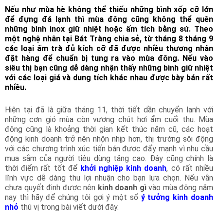
Nếu như mùa hè không thể thiếu những bình xốp cỡ lớn
để đựng đá lạnh thì mùa đông cũng không thể quên
những bình inox giữ nhiệt hoặc ấm tích bằng sứ. Theo
một nghệ nhân tại Bát Tràng chia sẻ, từ tháng 8 tháng 9
các loại ấm trà đủ kích cỡ đã được nhiều thương nhân
đặt hàng để chuẩn bị tung ra vào mùa đông. Nếu vào
siêu thị bạn cũng dễ dàng nhận thấy những bình giữ nhiệt
với các loại giá và dung tích khác nhau được bày bán rất
nhiều.
Hiện tại đã là giữa tháng 11, thời tiết dần chuyển lạnh với
những cơn gió mùa còn vương chút hơi ẩm cuối thu. Mùa
đông cũng là khoảng thời gian kết thúc năm cũ, các hoạt
động kinh doanh trở nên nhộn nhịp hơn, thị trường sôi động
với các chương trình xúc tiến bán được đẩy mạnh vì nhu cầu
mua sắm của người tiêu dùng tăng cao. Đây cũng chính là
thời điểm rất tốt để
khởi nghiệp kinh doanh
, có rất nhiều
lĩnh vực dễ dàng thu lợi nhuận cho bạn lựa chọn. Nếu vẫn
chưa quyết định được nên
kinh doanh gì
vào mùa đông năm
nay thì hãy để chúng tôi gợi ý một số
ý tưởng kinh doanh
nhỏ
thú vị trong bài viết dưới đây.