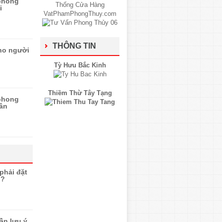
 phong
i
THÔNG TIN
ho người
Tỳ Hưu Bắc Kinh
Thiềm Thừ Tây Tạng
 phong
hân
phải đặt
n?
ần lưu ý