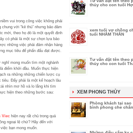
Tư vấn đặt tên theo
thủy cho con tuổi Hợ
niềm vui trong công việc không phải
g chung với “kẻ thù” nhưng bảo đảm
xem tuổi vợ chồng c
c mới, theo họ đó là một quyết định
tuổi NHÂM THÂN
đây có phải là một sự chọn lựa bảo
được những việc phải đảm nhận hàng
hững mục tiêu để phấn đấu đạt được.
Tư vấn đặt tên theo
 ý nghĩ mong muốn tìm một nghành
thủy cho con tuổi T
là điểm khởi đầu. Muốn thực hiện
vạch ra những những chiến lược cụ
 tiêu. Đấy phải là một kế hoạch lâu
ái nhìn mơ hồ và lo lắng khi tìm
XEM PHONG THỦY
hực hiện theo những bước sau:
Phòng khách tại sao 
bình phong che chắ
 Viec
hiện nay rất chủ trong quá
ông ngoại lệ chứ? Hãy đến với
g việc bạn mong muốn.
Những điều cấm kỵ c