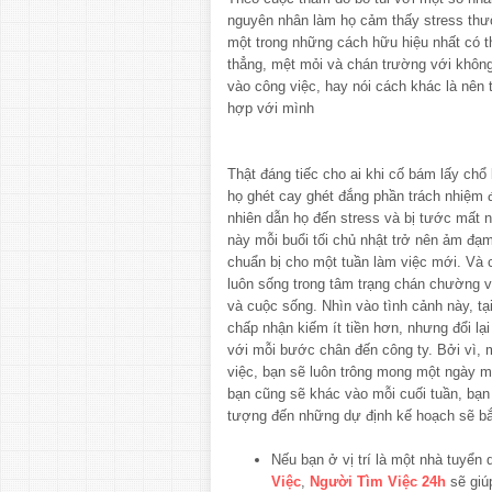
nguyên nhân làm họ cảm thấy stress thườ
một trong những cách hữu hiệu nhất có th
thẳng, mệt mỏi và chán trường với không
vào công việc, hay nói cách khác là nên 
hợp với mình
Thật đáng tiếc cho ai khi cố bám lấy chổ 
họ ghét cay ghét đắng phần trách nhiệm 
nhiên dẫn họ đến stress và bị tước mất 
này mỗi buổi tối chủ nhật trở nên ảm đạm
chuẩn bị cho một tuần làm việc mới. Và cá
luôn sống trong tâm trạng chán chường v
và cuộc sống. Nhìn vào tình cảnh này, t
chấp nhận kiếm ít tiền hơn, nhưng đổi lạ
với mỗi bước chân đến công ty. Bởi vì, m
việc, bạn sẽ luôn trông mong một ngày m
bạn cũng sẽ khác vào mỗi cuối tuần, bạn
tượng đến những dự định kế hoạch sẽ bắt
Nếu bạn ở vị trí là một nhà tuyển 
Việc
,
Người Tìm Việc 24h
sẽ giúp