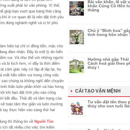
Bài văn khấn, lễ vật 
ng xuất phát từ văn phòng. Vì thế,
khấn Cúng Cô Hồn h
tháng
ể giúp bạn vuợt qua trạng thái căng
 khí ở cơ quan đó là nên đặt tình yêu
tìm đúng nghành nghề và vị trí phù
Chú ý “Bình hoa” gâ
tình trong hôn nhân
làm hiện tại chỉ vì đồng tiền, mặc cho
đang đảm nhận. Đây là một lý do hiển
niềm vui. Và như thế với những người
Hướng nhà gặp Thái 
Cách hoá giải theo 
 và bi kịch hơn, vì đấy là thời điểm
thủy !
i cảm giác này cứ lặp đi lặp lại, họ
à mất hẳn niềm vui trong công việc
ại sao chúng ta không nghĩ đến chuyện
i tinh thấn luôn phần khởi và hào hứng
CẢI TẠO VẬN MỆNH
ột khi bạn đặt tình yêu vào công
ới bắt đầu. Thái độ và tâm trạng của
Tư vấn đặt tên theo
 sẽ toàn tâm thư giãn và luôn mường
thủy cho con tuổi S
 tay thực hiện vào sáng thứ hai
dụng thì thông tin về
Người Tìm
 ích rất nhiều cho việc tìm kiếm