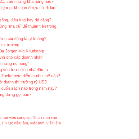
 21, cần những khả năng nào?
hiệm gì khi bạn được cử đi làm
sống, điều khó hay dễ dàng?
ững “ma cũ” để thuận tiện trong
hững cái đúng là gì không?
 thị trường
ủa Jorgen Vig Knudstorp
ành cho các doanh nhân
 những nụ hồng”
g vốn từ những nhà đầu tư
 Zuckerberg diễn ra như thế nào?
ở thành thị trường tỷ USD
g cuốn sách nào trong năm nay?
ỗng dưng gọi bạn?
Nhân viên công sở
,
Nhân viên văn
,
Tin tức việc làm
,
Việc làm
,
Việc làm