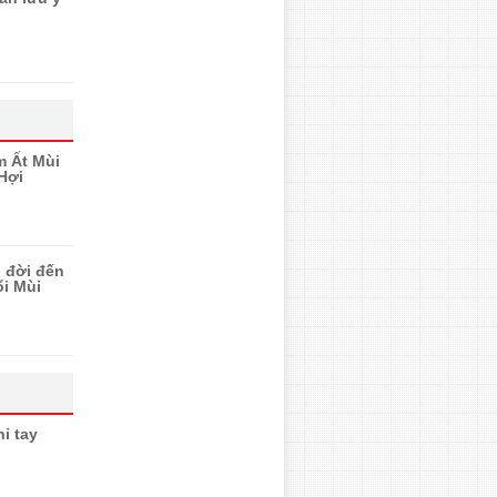
m Ất Mùi
Hợi
n đời đến
ổi Mùi
ỉ tay