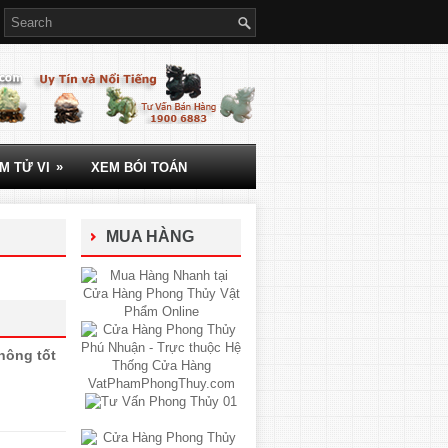
»
M TỬ VI
XEM BÓI TOÁN
MUA HÀNG
hông tốt