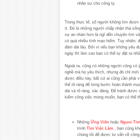
nhân sự cho công ty.
Trong thực tế, số người không tìm được 
ít. Đó là những người chấp nhận thà sốn
sự an nhàn hơn là ngĩ đến chuyện tìm việ
có quá nhiều tính mạo hiểm. Tuy nhiên, 
đảm dài lâu. Bởi vì nếu bạn không yêu 
ngày thì làm sao bạn có thể tự đặt ra n
Ngoài ra, cũng có những người cũng có
nghề mà họ yêu thích, nhưng đó chỉ mới 
được điều này, bất cứ ai cũng cần phải 
thể rõ ràng để từng bước hoàn thành mục
dài và rõ ràng, xác đáng. Để tránh được c
kiếm công việc mong muốn, bạn có thể t
Những
Ứng Viên
hoặc
Nguoi Tim
trình
Tìm Việc Làm
, bạn cũng kh
chúng tôi để được tư vấn về côn