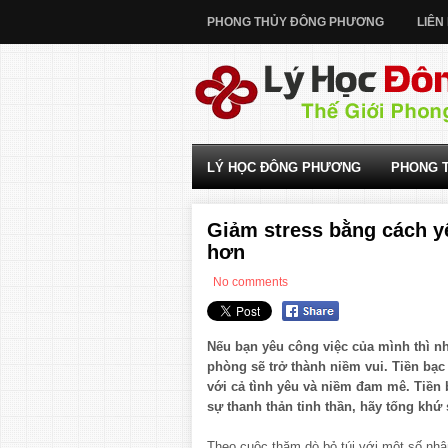
PHONG THỦY ĐÔNG PHƯƠNG
LIÊN
LÝ HỌC ĐÔNG PHƯƠNG
PHONG 
Giảm stress bằng cách y
hơn
No comments
Nếu bạn yêu công việc của mình thì n
phòng sẽ trở thành niềm vui. Tiền bạc 
với cả tình yêu và niềm đam mê. Tiề
sự thanh thản tinh thần, hãy tống khứ 
Theo cuộc thăm dò bỏ túi với một số nhân