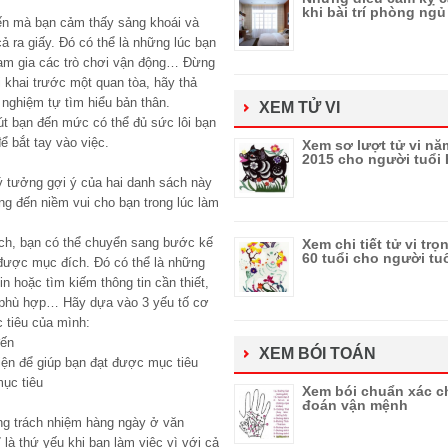
khi bài trí phòng ngủ
ến mà bạn cảm thấy sảng khoái và
cả ra giấy. Đó có thể là những lúc bạn
ham gia các trò chơi vận động… Đừng
 khai trước một quan tòa, hãy thả
c nghiệm tự tìm hiểu bản thân.
XEM TỬ VI
út bạn đến mức có thể đủ sức lôi bạn
ể bắt tay vào việc.
Xem sơ lượt tử vi nă
2015 cho người tuổi 
 ý tưởng gợi ý của hai danh sách này
ng đến niềm vui cho bạn trong lúc làm
ch, bạn có thể chuyển sang bước kế
Xem chi tiết tử vi trọ
60 tuổi cho người tu
t được mục đích. Đó có thể là những
n hoặc tìm kiếm thông tin cần thiết,
 phù hợp… Hãy dựa vào 3 yếu tố cơ
 tiêu của mình:
đến
XEM BÓI TOÁN
iện để giúp bạn đạt được mục tiêu
mục tiêu
Xem bói chuẩn xác ch
đoán vận mệnh
ng trách nhiệm hàng ngày ở văn
 là thứ yếu khi bạn làm việc vì với cả