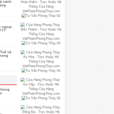
và cách
àng
y ngoại
 ???
Tuế và
phong
 phong
ửu