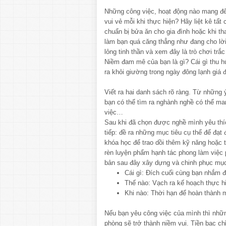
Những công việc, hoạt động nào mang đ
vui vẻ mỗi khi thực hiện? Hãy liệt kê tất 
chuẩn bị bửa ăn cho gia đình hoặc khi t
làm bạn quá căng thẳng như đang cho lời
lỏng tinh thần và xem đây là trò chơi trắ
Niềm đam mê của bạn là gì? Cái gì thu h
ra khỏi giường trong ngày đông lạnh giá đ
Viết ra hai danh sách rõ ràng. Từ những
bạn có thể tìm ra nghành nghề có thể ma
việc…
Sau khi đã chọn được nghề mình yêu thí
tiếp: đề ra những mục tiêu cụ thể để đạ
khóa học để trao dồi thêm kỹ năng hoặc ti
rèn luyện phẩm hạnh tác phong làm việc
bản sau đây xây dựng và chinh phục mục
Cái gì: Đích cuối cùng bạn nhắm 
Thế nào: Vạch ra kế hoạch thực h
Khi nào: Thời hạn để hoàn thành 
Nếu bạn yêu công việc của mình thì nhữ
phòng sẽ trở thành niềm vui. Tiền bạc chỉ