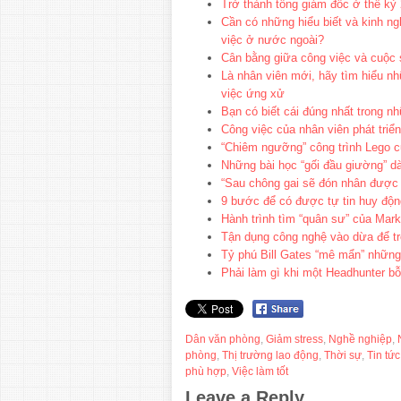
Trở thành tổng giám đốc ở thế kỷ
Cần có những hiểu biết và kinh ng
việc ở nước ngoài?
Cân bằng giữa công việc và cuộc 
Là nhân viên mới, hãy tìm hiểu nh
việc ứng xử
Bạn có biết cái đúng nhất trong n
Công việc của nhân viên phát triển
“Chiêm ngưỡng” công trình Lego c
Những bài học “gối đầu giường” d
“Sau chông gai sẽ đón nhân được
9 bước để có được tự tin huy độn
Hành trình tìm “quân sư” của Mark
Tận dụng công nghệ vào dừa để tr
Tỷ phú Bill Gates “mê mẩn” nhữn
Phải làm gì khi một Headhunter b
Dân văn phòng
,
Giảm stress
,
Nghề nghiệp
,
phòng
,
Thị trường lao động
,
Thời sự
,
Tin tức
phù hợp
,
Việc làm tốt
Leave a Reply