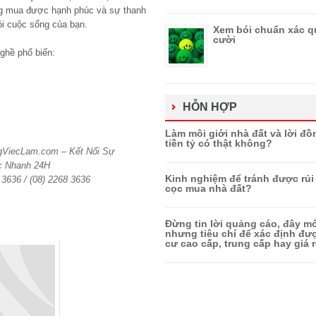
ng mua được hạnh phúc và sự thanh
hỏi cuộc sống của bạn.
Xem bói chuẩn xác q
cười
ghề phổ biến:
HỖN HỢP
Làm môi giới nhà đất và lời đồ
tiền tỷ có thật không?
ngViecLam.com – Kết Nối Sự
c Nhanh 24H
Kinh nghiệm để tránh được rủi 
6 3636 / (08) 2268 3636
cọc mua nhà đất?
Đừng tin lời quảng cáo, đây mớ
nhưng tiêu chí để xác định đ
cư cao cấp, trung cấp hay giá r