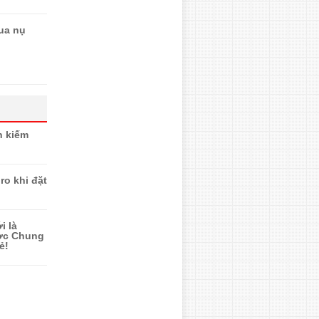
ua nụ
n kiếm
ro khi đặt
i là
ược Chung
ẻ!