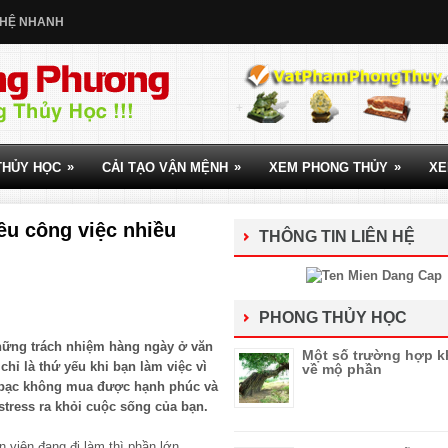
 HỆ NHANH
»
»
»
THỦY HỌC
CẢI TẠO VẬN MỆNH
XEM PHONG THỦY
XE
êu công việc nhiều
THÔNG TIN LIÊN HỆ
PHONG THỦY HỌC
hững trách nhiệm hàng ngày ở văn
Một số trường hợp k
chỉ là thứ yếu khi bạn làm việc vì
về mộ phần
n bạc không mua được hạnh phúc và
stress ra khỏi cuộc sống của bạn.
 viên đang đi làm thì phần lớn