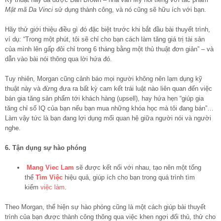
Mật mã Da Vinci
sử dụng thành công, và nó cũng sẽ hữu ích với bạn.
Hãy thử giới thiệu điều gì đó đặc biệt trước khi bắt đầu bài thuyết trình,
ví dụ: “Trong một phút, tôi sẽ chỉ cho bạn cách làm tăng giá trị tài sản
của mình lên gấp đôi chỉ trong 6 tháng bằng một thủ thuật đơn giản” – và
dẫn vào bài nói thông qua lời hứa đó.
Tuy nhiên, Morgan cũng cảnh báo mọi người không nên lạm dụng kỹ
thuật này và đừng đưa ra bất kỳ cam kết trái luật nào liên quan đến việc
bán gia tăng sản phẩm tới khách hàng (upsell), hay hứa hẹn “giúp gia
tăng chỉ số IQ của bạn nếu bạn mua những khóa học mà tôi đang bán”…
Làm vậy tức là bạn đang lợi dụng mối quan hệ giữa người nói và người
nghe.
6. Tận dụng sự hào phóng
Mang Viec Lam
sẽ được kết nối với nhau, tạo nên một tổng
thể
Tìm Việc
hiệu quả, giúp ích cho bạn trong quá trình tìm
kiếm
việc làm
.
Theo Morgan, thể hiện sự hào phóng cũng là một cách giúp bài thuyết
trình của bạn được thành công thông qua việc khen ngợi đối thủ, thử cho