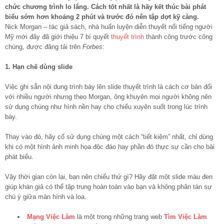
chức chương trình lo lắng. Cách tốt nhất là hãy kết thúc bài phát
biểu sớm hơn khoảng 2 phút và trước đó nên tập dợt kỹ càng.
Nick Morgan – tác giả sách, nhà huấn luyện diễn thuyết nổi tiếng người
Mỹ mới đây đã giới thiệu 7 bí quyết
thuyết trình
thành công trước công
chúng, được đăng tải trên
Forbes
:
1. Hạn chế dùng slide
Việc ghi sẵn nội dung trình bày lên slide thuyết trình là cách cơ bản đối
với nhiều người nhưng theo Morgan, ông khuyên mọi người không nên
sử dụng chúng như hình nền hay cho chiếu xuyên suốt trong lúc trình
bày.
Thay vào đó, hãy cố sử dụng chúng một cách “tiết kiệm” nhất, chỉ dùng
khi có một hình ảnh minh họa độc đáo hay phần đó thực sự cần cho bài
phát biểu.
Vậy thời gian còn lại, bạn nên chiếu thứ gì? Hãy đặt một slide màu đen
giúp khán giả có thể tập trung hoàn toàn vào bạn và không phân tán sự
chú ý giữa màn hình và loa.
Mạng Việc Làm
là một trong những trang web
Tìm Việc Làm