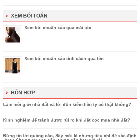
XEM BÓI TOÁN
Xem bói chuẩn xác qua mái tóc
Xem bói chuẩn xác tính cách qua tên
HỖN HỢP
Làm môi giới nhà đất và lời đồn kiếm tiền tỷ có thật không?
Kinh nghiệm để tránh được rủi ro khi đặt cọc mua nhà đất?
Đừng tin lời quảng cáo, đây mới là nhưng tiêu chí để xác định
được Chung cư cao cấp, trung cấp hay giá rẻ!