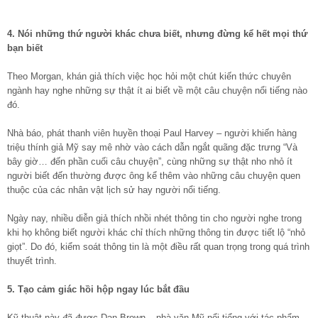
4. Nói những thứ người khác chưa biết, nhưng đừng kể hết mọi thứ
bạn biết
Theo Morgan, khán giả thích việc học hỏi một chút kiến thức chuyên
ngành hay nghe những sự thật ít ai biết về một câu chuyện nổi tiếng nào
đó.
Nhà báo, phát thanh viên huyền thoại Paul Harvey – người khiến hàng
triệu thính giả Mỹ say mê nhờ vào cách dẫn ngắt quãng đặc trưng “Và
bây giờ… đến phần cuối câu chuyện”, cùng những sự thật nho nhỏ ít
người biết đến thường được ông kể thêm vào những câu chuyện quen
thuộc của các nhân vật lịch sử hay người nổi tiếng.
Ngày nay, nhiều diễn giả thích nhồi nhét thông tin cho người nghe trong
khi họ không biết người khác chỉ thích những thông tin được tiết lộ “nhỏ
giọt”. Do đó, kiểm soát thông tin là một điều rất quan trọng trong quá trình
thuyết trình.
5. Tạo cảm giác hồi hộp ngay lúc bắt đầu
Kỹ thuật này đã được Dan Brown – nhà văn Mỹ nổi tiểng với tác phẩm