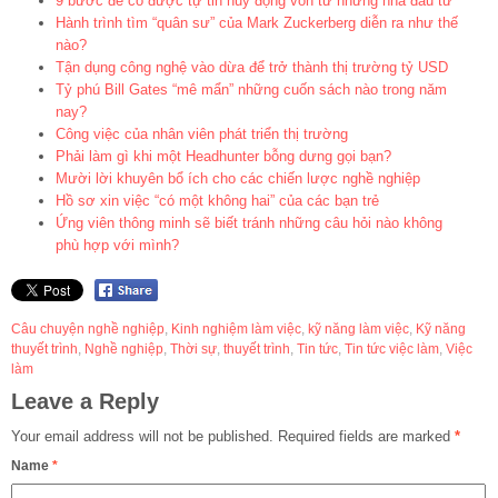
9 bước để có được tự tin huy động vốn từ những nhà đầu tư
Hành trình tìm “quân sư” của Mark Zuckerberg diễn ra như thế
nào?
Tận dụng công nghệ vào dừa để trở thành thị trường tỷ USD
Tỷ phú Bill Gates “mê mẩn” những cuốn sách nào trong năm
nay?
Công việc của nhân viên phát triển thị trường
Phải làm gì khi một Headhunter bỗng dưng gọi bạn?
Mười lời khuyên bổ ích cho các chiến lược nghề nghiệp
Hồ sơ xin việc “có một không hai” của các bạn trẻ
Ứng viên thông minh sẽ biết tránh những câu hỏi nào không
phù hợp với mình?
Câu chuyện nghề nghiệp
,
Kinh nghiệm làm việc
,
kỹ năng làm việc
,
Kỹ năng
thuyết trình
,
Nghề nghiệp
,
Thời sự
,
thuyết trình
,
Tin tức
,
Tin tức việc làm
,
Việc
làm
Leave a Reply
Your email address will not be published.
Required fields are marked
*
Name
*