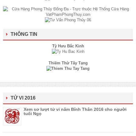
THÔNG TIN
Tỳ Hưu Bắc Kinh
Thiềm Thừ Tây Tạng
TỬ VI 2016
Xem sơ lượt tử vi năm Bính Thân 2016 cho người
tuổi Ngọ