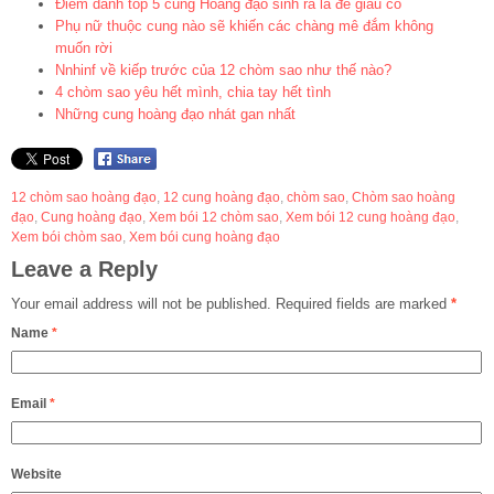
Điểm danh top 5 cung Hoàng đạo sinh ra là để giàu có
Phụ nữ thuộc cung nào sẽ khiến các chàng mê đắm không
muốn rời
Nnhinf về kiếp trước của 12 chòm sao như thế nào?
4 chòm sao yêu hết mình, chia tay hết tình
Những cung hoàng đạo nhát gan nhất
12 chòm sao hoàng đạo
,
12 cung hoàng đạo
,
chòm sao
,
Chòm sao hoàng
đạo
,
Cung hoàng đạo
,
Xem bói 12 chòm sao
,
Xem bói 12 cung hoàng đạo
,
Xem bói chòm sao
,
Xem bói cung hoàng đạo
Leave a Reply
Your email address will not be published.
Required fields are marked
*
Name
*
Email
*
Website