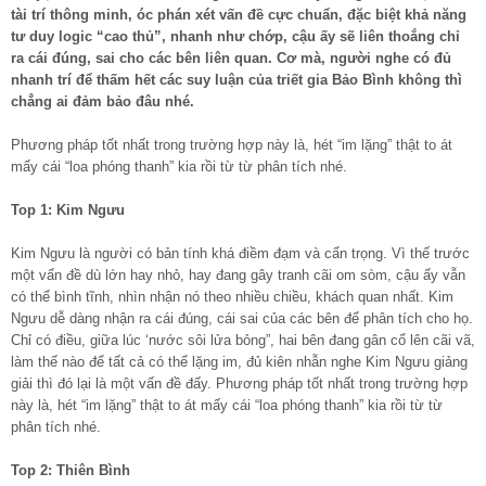
tài trí thông minh, óc phán xét vấn đề cực chuẩn, đặc biệt khả năng
tư duy logic “cao thủ”, nhanh như chớp, cậu ấy sẽ liên thoắng chỉ
ra cái đúng, sai cho các bên liên quan. Cơ mà, người nghe có đủ
nhanh trí để thấm hết các suy luận của triết gia Bảo Bình không thì
chẳng ai đảm bảo đâu nhé.
Phương pháp tốt nhất trong trường hợp này là, hét “im lặng” thật to át
mấy cái “loa phóng thanh” kia rồi từ từ phân tích nhé.
Top 1: Kim Ngưu
Kim Ngưu là người có bản tính khá điềm đạm và cẩn trọng. Vì thế trước
một vấn đề dù lớn hay nhỏ, hay đang gây tranh cãi om sòm, cậu ấy vẫn
có thể bình tĩnh, nhìn nhận nó theo nhiều chiều, khách quan nhất. Kim
Ngưu dễ dàng nhận ra cái đúng, cái sai của các bên để phân tích cho họ.
Chỉ có điều, giữa lúc ‘nước sôi lửa bỏng”, hai bên đang gân cổ lên cãi vã,
làm thế nào để tất cả có thể lặng im, đủ kiên nhẫn nghe Kim Ngưu giảng
giải thì đó lại là một vấn đề đấy. Phương pháp tốt nhất trong trường hợp
này là, hét “im lặng” thật to át mấy cái “loa phóng thanh” kia rồi từ từ
phân tích nhé.
Top 2: Thiên Bình