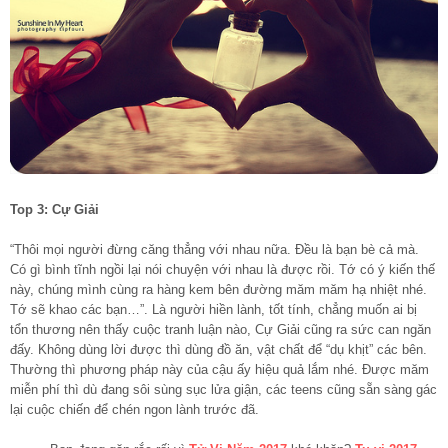
Top 3: Cự Giải
“Thôi mọi người đừng căng thẳng với nhau nữa. Đều là bạn bè cả mà.
Có gì bình tĩnh ngồi lại nói chuyện với nhau là được rồi. Tớ có ý kiến thế
này, chúng mình cùng ra hàng kem bên đường măm măm hạ nhiệt nhé.
Tớ sẽ khao các bạn…”. Là người hiền lành, tốt tính, chẳng muốn ai bị
tổn thương nên thấy cuộc tranh luận nào, Cự Giải cũng ra sức can ngăn
đấy. Không dùng lời được thì dùng đồ ăn, vật chất để “dụ khịt” các bên.
Thường thì phương pháp này của cậu ấy hiệu quả lắm nhé. Được măm
miễn phí thì dù đang sôi sùng sục lửa giận, các teens cũng sẵn sàng gác
lại cuộc chiến để chén ngon lành trước đã.