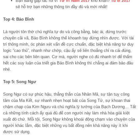
Bạn đang gặp rắc rối vì
Tử Vi Năm 2017
khó khăn?
Tu vi 2017
sẽ hỗ trợ bạn những thông tin đầy đủ và mới nhất!
Top 4: Bảo Bình
Là người tôn thờ chủ nghĩa tự do và công bằng, bác ái, đứng trước
chuyện cãi vã, Bảo Bình không thể khoanh tay đứng nhìn được. Với tài
trí thông minh, óc phán xét vấn đề cực chuẩn, đặc biệt khả năng tư duy
logic “cao thủ”, nhanh như chớp, cậu ấy sẽ liên thoắng chỉ ra cái đúng,
sai cho các bên liên quan. Cơ mà, người nghe có đủ nhanh trí để thấm
hết các suy luận của triết gia Bảo Bình không thì chẳng ai đảm bảo đâu
nhé.
Top 5: Song Ngư
Song Ngư có sự phúc hậu, thẳng thắn của Nhân Mã, sự tận tuỵ công
tâm của Ma Kết, sự nhanh nhẹn hoạt bát của Song Tử, sự khoan thai
chậm chạp của Kim Ngưu và chủ nghĩa lý tưởng của Bạch Dương… Tất
cả những tính cách ấy quá đủ để con người này làm nhà hòa giải kiệt
xuất đó chứ. Mỗi tội, Song Ngư không khoái động chạm vào chuyện của
người khác lắm, đặc biệt những vụ bất đồng nên khả năng này ít khi
được sử dụng.