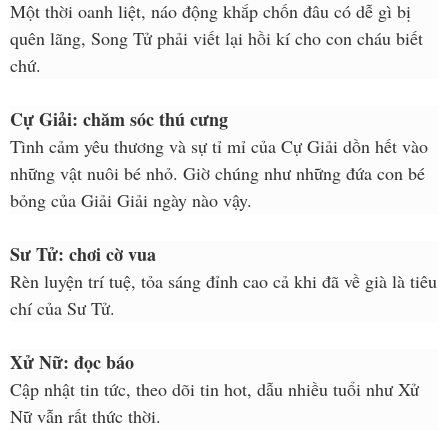
Một thời oanh liệt, náo động khắp chốn đâu có dễ gì bị
quên lãng, Song Tử phải viết lại hồi kí cho con cháu biết
chứ.
Cự Giải: chăm sóc thú cưng
Tình cảm yêu thương và sự tỉ mỉ của Cự Giải dồn hết vào
những vật nuôi bé nhỏ. Giờ chúng như những đứa con bé
bỏng của Giải Giải ngày nào vậy.
Sư Tử: chơi cờ vua
Rèn luyện trí tuệ, tỏa sáng đỉnh cao cả khi đã về già là tiêu
chí của Sư Tử.
Xử Nữ: đọc báo
Cập nhật tin tức, theo dõi tin hot, dẫu nhiều tuổi như Xử
Nữ vẫn rất thức thời.