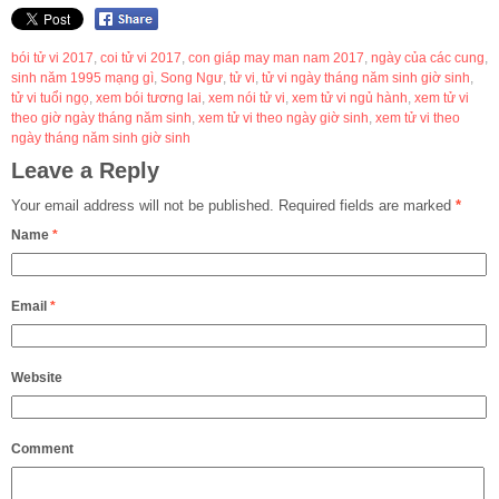
bói tử vi 2017
,
coi tử vi 2017
,
con giáp may man nam 2017
,
ngày của các cung
,
sinh năm 1995 mạng gì
,
Song Ngư
,
tử vi
,
tử vi ngày tháng năm sinh giờ sinh
,
tử vi tuổi ngọ
,
xem bói tương lai
,
xem nói tử vi
,
xem tử vi ngủ hành
,
xem tử vi
theo giờ ngày tháng năm sinh
,
xem tử vi theo ngày giờ sinh
,
xem tử vi theo
ngày tháng năm sinh giờ sinh
Leave a Reply
Your email address will not be published.
Required fields are marked
*
Name
*
Email
*
Website
Comment