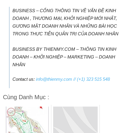
BUSINESS – CỔNG THÔNG TIN VỀ VẤN ĐỀ KINH
DOANH , THƯƠNG MẠI, KHỞI NGHIỆP MỚI NHẤT,
GƯƠNG MẶT DOANH NHÂN VÀ NHỮNG BÀI HỌC
TRONG THỰC TIỄN QUẢN TRỊ CỦA DOANH NHÂN
BUSINESS BY THIENMY.COM – THÔNG TIN KINH
DOANH – KHỞI NGHIỆP – MARKETING – DOANH
NHÂN
Contact us:
info@thienmy.com
// (+1) 323 515 548
Cùng Danh Mục :