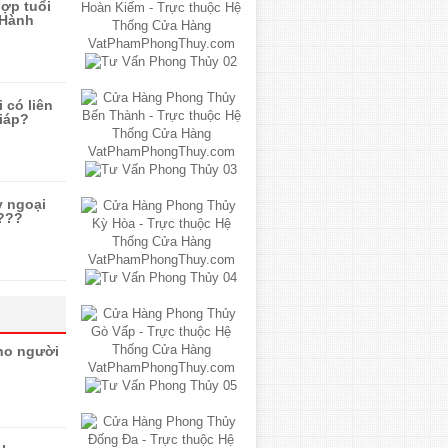
ợp tuổi
 Hành
 có liên
iáp?
y ngoại
 ???
ho người