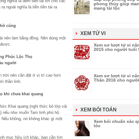
ng nghĩa là đem tiền tài tới cho các
phong thủy giúp man
a ngoài nghĩa là tiễn tiền tài ra
mang tài lộc
thờ cúng
XEM TỬ VI
ài nên làm bằng đồng. Nên dùng một
à được.
Xem sơ lượt tử vi nă
2015 cho người tuổi
ượng Phúc Lộc Thọ
đầu người
n trời nên cần đặt ở vị trí cao hơn
Xem sơ lượt tử vi nă
Thân 2016 cho người
i thần linh.
ọ khi chưa khai quang
ức Khai quang (nghi thức bỏ lớp vải
XEM BÓI TOÁN
g) nếu như muốn Tam tinh phù hộ.
. Nếu không, nó không khác gì một
Xem bói chuẩn xác q
tóc
nh mục hữu ích khác, bạn cần tìm