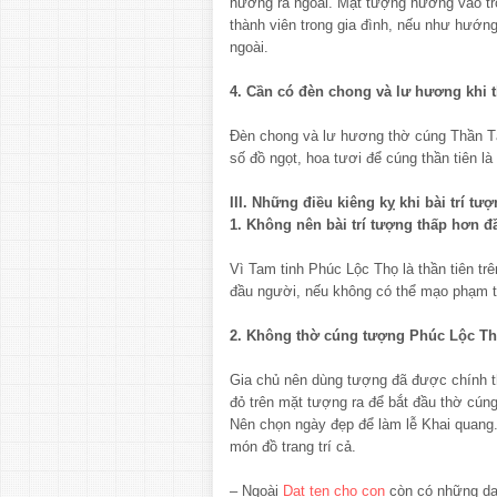
hướng ra ngoài. Mặt tượng hướng vào tro
thành viên trong gia đình, nếu như hướng r
ngoài.
4. Cần có đèn chong và lư hương khi 
Đèn chong và lư hương thờ cúng Thần T
số đồ ngọt, hoa tươi để cúng thần tiên l
III. Những điều kiêng kỵ khi bài trí t
1. Không nên bài trí tượng thấp hơn 
Vì Tam tinh Phúc Lộc Thọ là thần tiên trê
đầu người, nếu không có thể mạo phạm tớ
2. Không thờ cúng tượng Phúc Lộc Th
Gia chủ nên dùng tượng đã được chính th
đỏ trên mặt tượng ra để bắt đầu thờ cún
Nên chọn ngày đẹp để làm lễ Khai quang
món đồ trang trí cả.
– Ngoài
Dat ten cho con
còn có những da