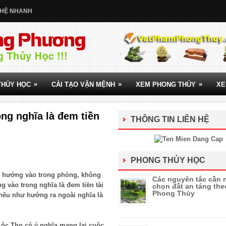
 HỆ NHANH
»
»
»
THỦY HỌC
CẢI TẠO VẬN MỆNH
XEM PHONG THỦY
XE
ng nghĩa là đem tiền
THÔNG TIN LIÊN HỆ
PHONG THỦY HỌC
hể hướng vào trong phòng, không
Các nguyên tắc cần 
 vào trong nghĩa là đem tiền tài
chọn đất an táng the
Phong Thủy
, nếu như hướng ra ngoài nghĩa là
ộc Thọ có ý nghĩa mang lại cuộc