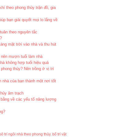
khí theo phong thủy trận đồ, gia
úp bạn giải quyết mọi lo lắng về
 tuân theo nguyên tắc
”?
ng mặt trời vào nhà và thu hút
 nên mượn tuổi làm nhà
hà không hợp tuổi hiệu quả
phong thủy? Nên trồng ở vị trí
 nhà của bạn thành một nơi tốt
thủy âm trạch
 bằng về các yếu tố năng lượng
ng?
bô trí ngôi nhà theo phong thủy
,
bố trí vật