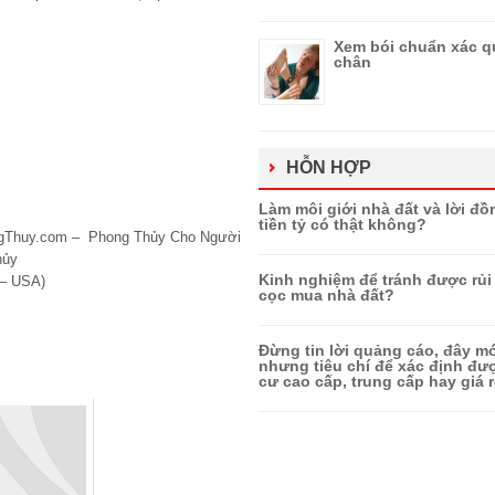
Xem bói chuẩn xác q
chân
HỖN HỢP
Làm môi giới nhà đất và lời đồ
tiền tỷ có thật không?
ongThuy.com – Phong Thủy Cho Người
hủy
Kinh nghiệm để tránh được rủi 
 – USA)
cọc mua nhà đất?
Đừng tin lời quảng cáo, đây mớ
nhưng tiêu chí để xác định đ
cư cao cấp, trung cấp hay giá r