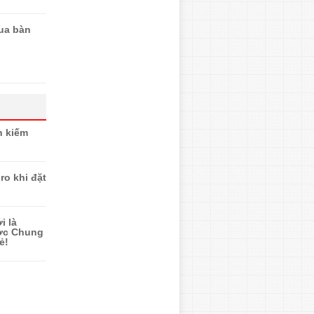
ua bàn
n kiếm
ro khi đặt
i là
ược Chung
ẻ!