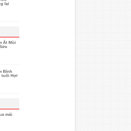
g lại
m Ất Mùi
 Sửu
m Bính
 tuổi Hợi
ua mái