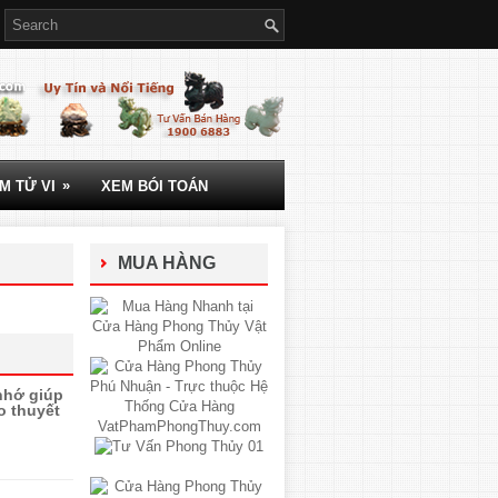
»
M TỬ VI
XEM BÓI TOÁN
MUA HÀNG
nhớ giúp
o thuyết