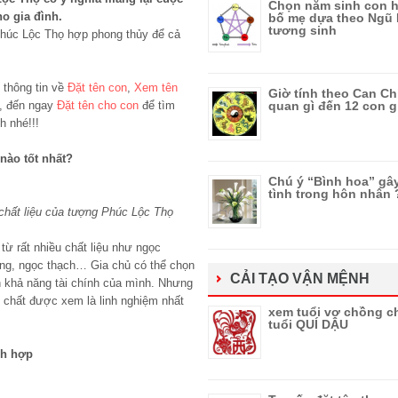
Chọn năm sinh con h
ho gia đình.
bố mẹ dựa theo Ngũ
tương sinh
Phúc Lộc Thọ hợp phong thủy để cả
 thông tin về
Đặt tên con
,
Xem tên
Giờ tính theo Can Chi
g, đến ngay
Đặt tên cho con
để tìm
quan gì đến 12 con g
h nhé!!!
nào tốt nhất?
Chú ý “Bình hoa” gâ
tình trong hôn nhân
 chất liệu của tượng Phúc Lộc Thọ
ừ rất nhiều chất liệu như ngọc
ng, ngọc thạch… Gia chủ có thể chọn
CẢI TẠO VẬN MỆNH
ện khả năng tài chính của mình. Nhưng
chất được xem là linh nghiệm nhất
xem tuổi vợ chồng c
tuổi QUÍ DẬU
ch hợp