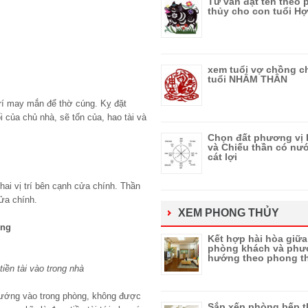
Tư vấn đặt tên theo
thủy cho con tuổi Hợ
xem tuổi vợ chồng c
tuổi NHÂM THÂN
 trí may mắn để thờ cúng. Kỵ đặt
i của chủ nhà, sẽ tốn của, hao tài và
Chọn đất phương vị 
và Chiếu thần có nướ
cát lợi
hai vị trí bên cạnh cửa chính. Thần
cửa chính.
XEM PHONG THỦY
òng
Kết hợp hài hòa giữ
phòng khách và ph
hướng theo phong t
iền tài vào trong nhà
 hướng vào trong phòng, không được
Sắp xếp phòng bếp t