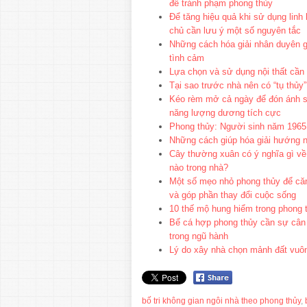
để tránh phạm phong thủy
Để tăng hiệu quả khi sử dụng linh 
chủ cần lưu ý một số nguyên tắc
Những cách hóa giải nhân duyên gi
tình cảm
Lựa chọn và sử dụng nội thất cần
Tại sao trước nhà nên có “tụ thủy
Kéo rèm mở cả ngày để đón ánh sá
năng lượng dương tích cực
Phong thủy: Người sinh năm 1965
Những cách giúp hóa giải hướng n
Cây thường xuân có ý nghĩa gì về 
nào trong nhà?
Một số mẹo nhỏ phong thủy để căn
và góp phần thay đổi cuộc sống
10 thế mộ hung hiểm trong phong 
Bể cá hợp phong thủy cần sự cân
trong ngũ hành
Lý do xây nhà chọn mảnh đất vuô
bố tri không gian ngôi nhà theo phong thủy
,