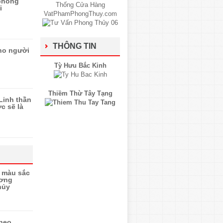
 phong
i
THÔNG TIN
ho người
Tỳ Hưu Bắc Kinh
Thiềm Thừ Tây Tạng
Linh thần
c sẽ là
a màu sắc
ương
hủy
heo