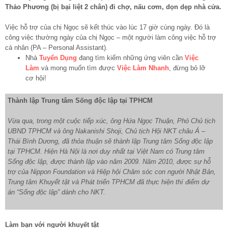
Thảo Phương (bị bại liệt 2 chân) đi chợ, nấu cơm, dọn dẹp nhà cửa.
Việc hỗ trợ của chị Ngọc sẽ kết thúc vào lúc 17 giờ cùng ngày. Đó là
công việc thường ngày của chị Ngọc – một người làm công việc hỗ trợ
cá nhân (PA – Personal Assistant).
Nhà
Tuyển Dụng
đang tìm kiếm những ứng viên cần
Việc
Làm
và mong muốn tìm được
Việc Làm Nhanh
, đừng bỏ lỡ
cơ hội!
Thành lập Trung tâm Sống độc lập tại TPHCM
Vừa qua, trong một cuộc tiếp xúc, ông Hứa Ngọc Thuận, Phó Chủ tịch
UBND TPHCM và ông Nakanishi Shoji, Chủ tịch Hội NKT châu Á –
Thái Bình Dương, đã thỏa thuận sẽ thành lập Trung tâm Sống độc lập
tại TPHCM. Hiện Hà Nội là nơi duy nhất tại Việt Nam có Trung tâm
Sống độc lập, được thành lập vào năm 2009. Năm 2010, được sự hỗ
trợ của Nippon Foundation và Hiệp hội Chăm sóc con người Nhật Bản,
Trung tâm Khuyết tật và Phát triển TPHCM đã thực hiện thí điểm dự
án “Sống độc lập” dành cho NKT.
Làm bạn với người khuyết tật