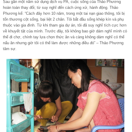
Sau gần một năm sử dụng dịch vụ PA, cuộc sống của Thảo Phương
hoàn toàn thay đổi; từ suy nghĩ đến cách ứng xử, hành động. Thảo
Phương kể: “Cách đây hơn 10 năm, trong một tai nạn giao thông, tôi bị
tổn thương cột sống, bại liệt 2 chân. Tôi bắt đầu sống khép kín và phụ
thuộc vào gia đình. Từ khi tham gia dự án, tôi đã suy nghĩ tích cực hơn
về khuyết tật của mình. Trước đây, tôi không bao giờ dám nghĩ mình có
thể đi chợ, chính tay lựa chọn thức ăn và càng không dám nghĩ có thể
nấu ăn nhưng giờ tôi có thể làm được những điều đó” – Thảo Phương
tâm sự.