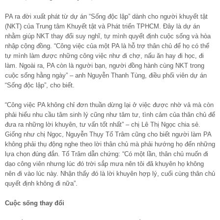
PA ra đời xuất phát từ dự án “Sống độc lập” dành cho người khuyết tật
(NKT) của Trung tâm Khuyết tật và Phát triển TPHCM. Đây là dự án
nhằm giúp NKT thay đổi suy nghĩ, tự mình quyết định cuộc sống và hòa
nhập cộng đồng. “Công việc của một PA là hỗ trợ thân chủ để họ có thể
tự mình làm được những công việc như đi chợ, nấu ăn hay đi học, đi
làm. Ngoài ra, PA còn là người bạn, người đồng hành cùng NKT trong
cuộc sống hằng ngày” – anh Nguyễn Thanh Tùng, điều phối viên dự án
“Sống độc lập”, cho biết.
“Công việc PA không chỉ đơn thuần dừng lại ở việc được nhờ vả mà còn
phải hiểu nhu cầu tâm sinh lý cũng như tâm tư, tình cảm của thân chủ để
đưa ra những lời khuyên, tư vấn tốt nhất” – chị Lê Thị Ngọc chia sẻ.
Giống như chị Ngọc, Nguyễn Thụy Tố Trâm cũng cho biết người làm PA
không phải thụ động nghe theo lời thân chủ mà phải hướng họ đến những
lựa chọn đúng đắn. Tố Trâm dẫn chứng: “Có một lần, thân chủ muốn đi
dạo công viên nhưng lúc đó trời sắp mưa nên tôi đã khuyên họ không
nên đi vào lúc này. Nhận thấy đó là lời khuyên hợp lý, cuối cùng thân chủ
quyết định không đi nữa”.
Cuộc sống thay đổi