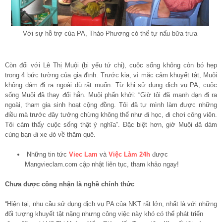
Với sự hỗ trợ của PA, Thảo Phương có thể tự nấu bữa trưa
Còn đối với Lê Thị Muội (bị yếu tứ chi), cuộc sống không còn bó hẹp
trong 4 bức tường của gia đình. Trước kia, vì mặc cảm khuyết tật, Muội
không dám đi ra ngoài dù rất muốn. Từ khi sử dụng dịch vụ PA, cuộc
sống Muội đã thay đổi hẳn. Muội phấn khởi: “Giờ tôi đã mạnh dạn đi ra
ngoài, tham gia sinh hoạt cộng đồng. Tôi đã tự mình làm được những
điều mà trước đây tưởng chừng không thể như đi học, đi chơi công viên.
Tôi cảm thấy cuộc sống thật ý nghĩa”. Đặc biệt hơn, giờ Muội đã dám
cùng bạn đi xe đò về thăm quê.
Những tin tức
Viec Lam
và
Việc Làm 24h
được
Mangvieclam.com cập nhật liên tục, tham khảo ngay!
Chưa được công nhận là nghề chính thức
“Hiện tại, nhu cầu sử dụng dịch vụ PA của NKT rất lớn, nhất là với những
đối tượng khuyết tật nặng nhưng công việc này khó có thể phát triển