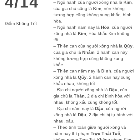
4/14
– Ngũ hành của người xông nhà là
Kim
,
của gia chủ cũng là
Kim
, nên không
tương hợp cũng không xung khắc, bình
hòa.
Điểm Không Tốt
– Ngũ hành năm nay là
Hỏa
, của người
xông nhà là
Kim
, Hỏa khắc Kim không
tốt.
– Thiên can của người xông nhà là
Qúy
,
của gia chủ là
Nhâm
, 2 hành can này
không tương hợp cũng không xung
khắc.
– Thiên can năm nay là
Đinh
, của người
xông nhà là
Qúy
, 2 hành can này xung
khắc nhau, không tốt.
– Địa chi người xông nhà là
Dậu
, của
gia chủ là
Thân
, 2 địa chi bình hòa với
nhau, không xấu cũng không tốt.
– Địa chi năm nay là
Dậu
, của người
xông nhà là
Dậu
, 2 địa chi bị tự hình với
nhau, xấu.
– Theo tính toán giữa người xông và
năm nay thì phạm
Trực Thái Tuế
,
không phạm Tam Tai, Không phạm Kim