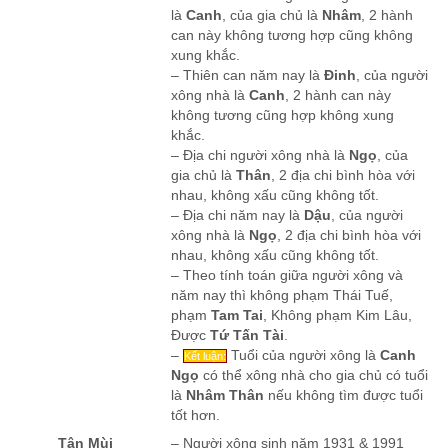
là
Canh
, của gia chủ là
Nhâm
, 2 hành
can này không tương hợp cũng không
xung khắc.
– Thiên can năm nay là
Đinh
, của người
xông nhà là
Canh
, 2 hành can này
không tương cũng hợp không xung
khắc.
– Địa chi người xông nhà là
Ngọ
, của
gia chủ là
Thân
, 2 địa chi bình hòa với
nhau, không xấu cũng không tốt.
– Địa chi năm nay là
Dậu
, của người
xông nhà là
Ngọ
, 2 địa chi bình hòa với
nhau, không xấu cũng không tốt.
– Theo tính toán giữa người xông và
năm nay thì không phạm Thái Tuế,
phạm
Tam Tai
, Không phạm Kim Lâu,
Được
Tứ Tấn Tài
.
–
Tuổi của người xông là
Canh
Kết luận:
Ngọ
có thể xông nhà cho gia chủ có tuổi
là
Nhâm Thân
nếu không tìm được tuổi
tốt hơn.
Tân Mùi
– Người xông sinh năm 1931 & 1991