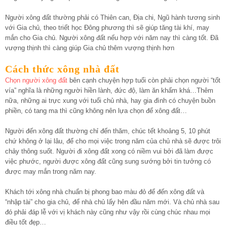
Người xông đất thường phải có Thiên can, Địa chi, Ngũ hành tương sinh
với Gia chủ, theo triết học Đông phương thì sẽ giúp tăng tài khí, may
mắn cho Gia chủ. Người xông đất nếu hợp với năm nay thì càng tốt. Đã
vượng thịnh thì càng giúp Gia chủ thêm vượng thịnh hơn
Cách thức xông nhà đất
Chọn người xông đất
bên cạnh chuyện hợp tuổi còn phải chọn người “tốt
vía” nghĩa là những người hiền lành, đức độ, làm ăn khấm khá…Thêm
nữa, những ai trực xung với tuổi chủ nhà, hay gia đình có chuyện buồn
phiền, có tang ma thì cũng không nên lựa chọn để xông đất…
Người đến xông đất thường chỉ đến thăm, chúc tết khoảng 5, 10 phút
chứ không ở lại lâu, để cho mọi việc trong năm của chủ nhà sẽ được trôi
chảy thông suốt. Người đi xông đất xong có niềm vui bởi đã làm được
việc phước, người được xông đất cũng sung sướng bởi tin tưởng có
được may mắn trong năm nay.
Khách tới xông nhà chuẩn bị phong bao màu đỏ để đến xông đất và
“nhập tài” cho gia chủ, để nhà chủ lấy hên đầu năm mới. Và chủ nhà sau
đó phải đáp lễ với vị khách này cũng như vậy rồi cùng chúc nhau mọi
điều tốt đẹp…