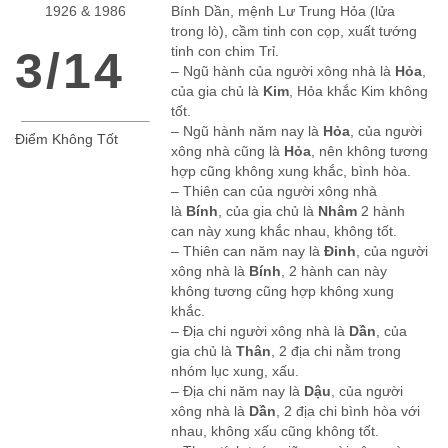
1926 & 1986
Bính Dần, mệnh Lư Trung Hỏa (lửa
trong lò), cầm tinh con cọp, xuất tướng
3/14
tinh con chim Trỉ.
– Ngũ hành của người xông nhà là
Hỏa
,
của gia chủ là
Kim
, Hỏa khắc Kim không
tốt.
– Ngũ hành năm nay là
Hỏa
, của người
Điểm Không Tốt
xông nhà cũng là
Hỏa
, nên không tương
hợp cũng không xung khắc, bình hòa.
– Thiên can của người xông nhà
là
Bính
, của gia chủ là
Nhâm
2 hành
can này xung khắc nhau, không tốt.
– Thiên can năm nay là
Đinh
, của người
xông nhà là
Bính
, 2 hành can này
không tương cũng hợp không xung
khắc.
– Địa chi người xông nhà là
Dần
, của
gia chủ là
Thân
, 2 địa chi nằm trong
nhóm lục xung, xấu.
– Địa chi năm nay là
Dậu
, của người
xông nhà là
Dần
, 2 địa chi bình hòa với
nhau, không xấu cũng không tốt.