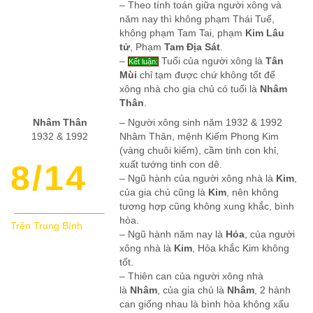
– Theo tính toán giữa người xông và
năm nay thì không phạm Thái Tuế,
không phạm Tam Tai, phạm
Kim Lâu
tử
, Phạm
Tam Địa Sát
.
–
Tuổi của người xông là
Tân
Kết luận:
Mùi
chỉ tạm được chứ không tốt để
xông nhà cho gia chủ có tuổi là
Nhâm
Thân
.
Nhâm Thân
– Người xông sinh năm 1932 & 1992
1932 & 1992
Nhâm Thân, mệnh Kiếm Phong Kim
(vàng chuôi kiếm), cầm tinh con khỉ,
8/14
xuất tướng tinh con dê.
– Ngũ hành của người xông nhà là
Kim
,
của gia chủ cũng là
Kim
, nên không
tương hợp cũng không xung khắc, bình
hòa.
Trên Trung Bình
– Ngũ hành năm nay là
Hỏa
, của người
xông nhà là
Kim
, Hỏa khắc Kim không
tốt.
– Thiên can của người xông nhà
là
Nhâm
, của gia chủ là
Nhâm
, 2 hành
can giống nhau là bình hòa không xấu