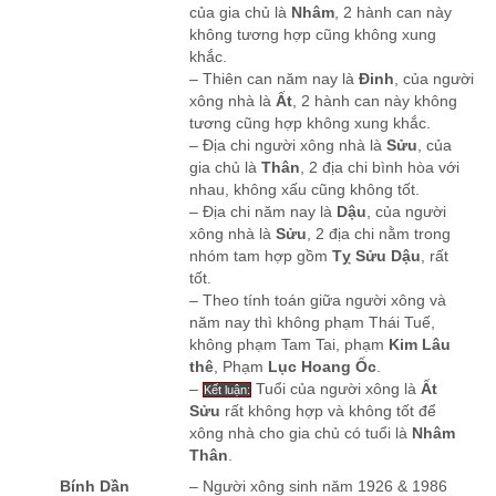
của gia chủ là
Nhâm
, 2 hành can này
không tương hợp cũng không xung
khắc.
– Thiên can năm nay là
Đinh
, của người
xông nhà là
Ất
, 2 hành can này không
tương cũng hợp không xung khắc.
– Địa chi người xông nhà là
Sửu
, của
gia chủ là
Thân
, 2 địa chi bình hòa với
nhau, không xấu cũng không tốt.
– Địa chi năm nay là
Dậu
, của người
xông nhà là
Sửu
, 2 địa chi nằm trong
nhóm tam hợp gồm
Tỵ Sửu Dậu
, rất
tốt.
– Theo tính toán giữa người xông và
năm nay thì không phạm Thái Tuế,
không phạm Tam Tai, phạm
Kim Lâu
thê
, Phạm
Lục Hoang Ốc
.
–
Tuổi của người xông là
Ất
Kết luận:
Sửu
rất không hợp và không tốt để
xông nhà cho gia chủ có tuổi là
Nhâm
Thân
.
Bính Dần
– Người xông sinh năm 1926 & 1986