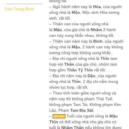
không tốt.
– Ngũ hành năm nay là
Hỏa
, của người
Trên Trung Bình
xông nhà là
Mộc
, Mộc sinh Hỏa tương
sinh, rất tốt.
– Thiên can của người xông nhà
là
Mậu
, của gia chủ là
Nhâm
2 hành
can này xung khắc nhau, không tốt.
– Thiên can năm nay là
Đinh
, của người
xông nhà là
Mậu
, 2 hành can này không
tương cũng hợp không xung khắc.
– Địa chi người xông nhà là
Thìn
tam
hợp với
Thân
của gia chủ, nhóm tam
hợp gồm
Thân Tý Thìn
rất tốt.
– Địa chi năm nay là
Dậu
, của người
xông nhà là
Thìn
, 2 địa chi nằm trong
nhóm lục hơp, rất tốt.
– Theo tính toán giữa người xông và
năm nay thì không phạm Thái Tuế,
không phạm Tam Tai, Không phạm Kim
Lâu, Phạm
Tam Địa Sát
.
–
Tuổi của người xông là
Mậu
Kết luận:
Thìn
có thể xông nhà cho gia chủ có
tuổi là
Nhâm Thân
nếu không tìm được