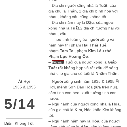
– Địa chi người xông nhà là
Tuất
, của
gia chủ là
Thân
, 2 địa chi bình hòa với
nhau, không xấu cũng không tốt.
– Địa chi năm nay là
Dậu
, của người
xông nhà là
Tuất
,2 địa chi tương hại với
nhau, xấu.
– Theo tính toán giữa người xông và
năm nay thì phạm
Hại Thái Tuế
,
phạm
Tam Tai
, phạm
Kim Lâu thê
,
Phạm
Lục Hoang Ốc
.
–
Tuổi của người xông là
Giáp
Kết luận:
Tuất
rất không hợp và rất xấu để xông
nhà cho gia chủ có tuổi là
Nhâm Thân
.
Ất Hợi
– Người xông sinh năm 1935 & 1995 Ất
1935 & 1995
Hợi, mệnh Sơn Đầu Hỏa (lửa trên núi),
cầm tinh con heo, xuất tướng tinh con
5/14
hươu.
– Ngũ hành của người xông nhà là
Hỏa
,
của gia chủ là
Kim
, Hỏa khắc Kim không
tốt.
– Ngũ hành năm nay là
Hỏa
, của người
Điểm Không Tốt
xông nhà cũng là
Hỏa
, nên không tương