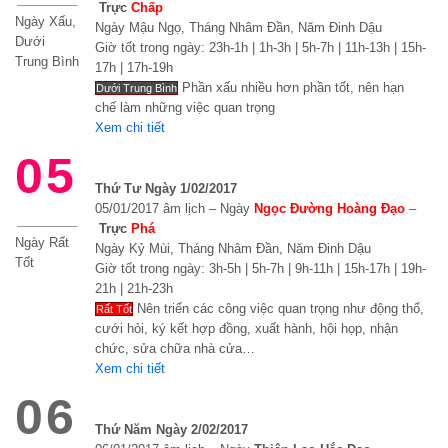
Trực
Chấp
Ngày Xấu,
Ngày Mậu Ngọ, Tháng Nhâm Đần, Năm Đinh Dậu
Dưới
Giờ tốt trong ngày: 23h-1h | 1h-3h | 5h-7h | 11h-13h | 15h-
Trung Bình
17h | 17h-19h
Phần xấu nhiều hơn phần tốt, nên hạn
Dưới Trung Bình
chế làm những việc quan trọng
Xem chi tiết
05
Thứ Tư Ngày 1/02/2017
05/01/2017 âm lịch – Ngày
Ngọc Đường Hoàng Đạo
–
Trực
Phá
Ngày Rất
Ngày Kỷ Mùi, Tháng Nhâm Đần, Năm Đinh Dậu
Tốt
Giờ tốt trong ngày: 3h-5h | 5h-7h | 9h-11h | 15h-17h | 19h-
21h | 21h-23h
Nên triển các công việc quan trọng như động thổ,
Rất Tốt
cưới hỏi, ký kết hợp đồng, xuất hành, hội họp, nhận
chức, sửa chữa nhà cửa…
Xem chi tiết
06
Thứ Năm Ngày 2/02/2017