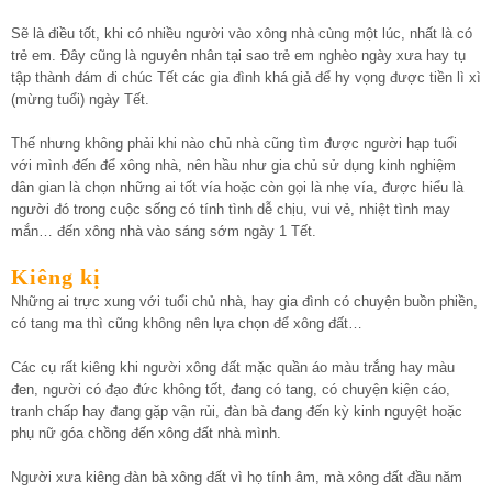
Sẽ là điều tốt, khi có nhiều người vào xông nhà cùng một lúc, nhất là có
trẻ em. Đây cũng là nguyên nhân tại sao trẻ em nghèo ngày xưa hay tụ
tập thành đám đi chúc Tết các gia đình khá giả để hy vọng được tiền lì xì
(mừng tuổi) ngày Tết.
Thế nhưng không phải khi nào chủ nhà cũng tìm được người hạp tuổi
với mình đến để xông nhà, nên hầu như gia chủ sử dụng kinh nghiệm
dân gian là chọn những ai tốt vía hoặc còn gọi là nhẹ vía, được hiểu là
người đó trong cuộc sống có tính tình dễ chịu, vui vẻ, nhiệt tình may
mắn… đến xông nhà vào sáng sớm ngày 1 Tết.
Kiêng kị
Những ai trực xung với tuổi chủ nhà, hay gia đình có chuyện buồn phiền,
có tang ma thì cũng không nên lựa chọn để xông đất…
Các cụ rất kiêng khi người xông đất mặc quần áo màu trắng hay màu
đen, người có đạo đức không tốt, đang có tang, có chuyện kiện cáo,
tranh chấp hay đang gặp vận rủi, đàn bà đang đến kỳ kinh nguyệt hoặc
phụ nữ góa chồng đến xông đất nhà mình.
Người xưa kiêng đàn bà xông đất vì họ tính âm, mà xông đất đầu năm