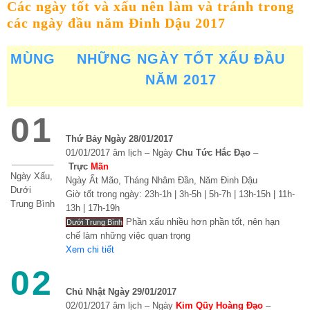
Các ngày tốt và xấu nên làm và tránh trong
các ngày đầu năm Đinh Dậu 2017
MÙNG
NHỮNG NGÀY TỐT XẤU ĐẦU
NĂM 2017
01
Thứ Bảy Ngày 28/01/2017
01/01/2017 âm lịch – Ngày
Chu Tức Hắc Đạo
–
Trực
Mãn
Ngày Xấu,
Ngày Ất Mão, Tháng Nhâm Đần, Năm Đinh Dậu
Dưới
Giờ tốt trong ngày: 23h-1h | 3h-5h | 5h-7h | 13h-15h | 11h-
Trung Bình
13h | 17h-19h
Phần xấu nhiều hơn phần tốt, nên hạn
Dưới Trung Bình
chế làm những việc quan trọng
Xem chi tiết
02
Chủ Nhật Ngày 29/01/2017
02/01/2017 âm lịch – Ngày
Kim Qũy Hoàng Đạo
–