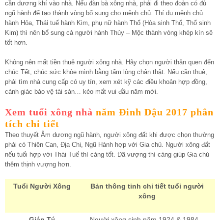
cần dương khí vào nhà. Nếu đàn bà xông nhà, phải đi theo đoàn có đủ
ngũ hành để tạo thành vòng bổ sung cho mệnh chủ. Thí dụ mệnh chủ
hành Hỏa, Thái tuế hành Kim, phụ nữ hành Thổ (Hỏa sinh Thổ, Thổ sinh
Kim) thì nên bổ sung cả người hành Thủy – Mộc thành vòng khép kín sẽ
tốt hơn.
Không nên mất tiền thuê người xông nhà. Hãy chọn người thân quen đến
chúc Tết, chúc sức khỏe mình bằng tấm lòng chân thật. Nếu cần thuê,
phải tìm nhà cung cấp có uy tín, xem xét kỹ các điều khoản hợp đồng,
cảnh giác bảo vệ tài sản… kẻo mất vui đầu năm mới.
Xem tuổi xông nhà
năm Đinh Dậu 2017 phân
tích chi tiết
Theo thuyết Âm dương ngũ hành, người xông đất khi được chọn thường
phải có Thiên Can, Địa Chi, Ngũ Hành hợp với Gia chủ. Người xông đất
nếu tuổi hợp với Thái Tuế thì càng tốt. Đã vượng thì càng giúp Gia chủ
thêm thịnh vượng hơn.
Tuổi Người Xông
Bản thông tinh chi tiết tuổi người
xông
Giáp Tý
– Người xông sinh năm 1924 & 1984