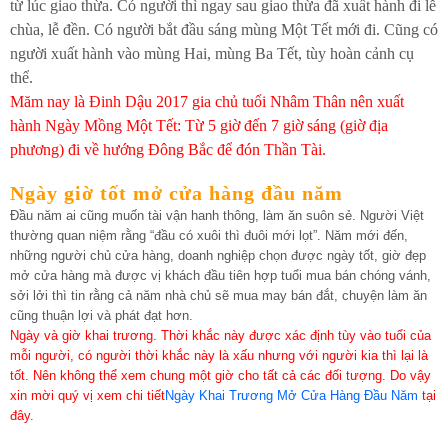
từ lúc giao thừa. Có người thì ngay sau giao thừa đã xuất hành đi lễ
chùa, lễ đền. Có người bắt đầu sáng mùng Một Tết mới đi. Cũng có
người xuất hành vào mùng Hai, mùng Ba Tết, tùy hoàn cảnh cụ
thể.
Măm nay là Đinh Dậu 2017 gia chủ tuổi Nhâm Thân nên xuất
hành Ngày Mồng Một Tết: Từ 5 giờ đến 7 giờ sáng (giờ địa
phương) đi về hướng Đông Bắc để đón Thần Tài.
Ngày giờ tốt mở cửa hàng đầu năm
Đầu năm ai cũng muốn tài vận hanh thông, làm ăn suôn sẻ. Người Việt
thường quan niệm rằng “đầu có xuôi thì đuôi mới lọt”. Năm mới đến,
những người chủ cửa hàng, doanh nghiệp chọn được ngày tốt, giờ đẹp
mở cửa hàng mà được vị khách đầu tiên hợp tuổi mua bán chóng vánh,
sởi lởi thì tin rằng cả năm nhà chủ sẽ mua may bán đắt, chuyện làm ăn
cũng thuận lợi và phát đạt hơn.
Ngày và giờ khai trương. Thời khắc này được xác định tùy vào tuổi của
mỗi người, có người thời khắc này là xấu nhưng với người kia thì lại là
tốt. Nên không thể xem chung một giờ cho tất cả các đối tượng. Do vậy
xin mời quý vị xem chi tiết
Ngày Khai Trương Mở Cửa Hàng Đầu Năm
tại
đây.