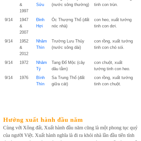
&
Sửu
(nước sông thường)
tinh con trùn.
1997
9/14
1947
Đinh
Óc Thượng Thổ (đất
con heo, xuất tướng
&
Hợi
nóc nhà)
tinh con dơi.
2007
9/14
1952
Nhâm
Trường Lưu Thủy
con rồng, xuất tướng
&
Thìn
(nước sông dài)
tinh con chó sói.
2012
9/14
1972
Nhâm
Tang Đố Mộc (cây
con chuột, xuất
Tý
dâu tằm)
tướng tinh con heo.
9/14
1976
Bính
Sa Trung Thổ (đất
con rồng, xuất tướng
Thìn
giữa cát)
tinh con chuột.
Hướng xuất hành đầu năm
Cùng với Xông đất, Xuất hành đầu năm cũng là một phong tục quý
của người Việt. Xuất hành nghĩa là đi ra khỏi nhà lần đầu tiên tính