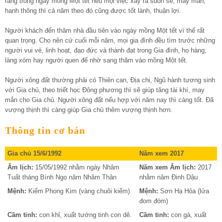
rằng trong ngày mồng Một tết nếu mọi việc xảy ra suôn sẻ, may mắn,
hanh thông thì cả năm theo đó cũng được tốt lành, thuận lợi.
Người khách đến thăm nhà đầu tiên vào ngày mồng Một tết vì thế rất
quan trọng. Cho nên cứ cuối mỗi năm, mọi gia đình đều tìm trước những
người vui vẻ, linh hoạt, đạo đức và thành đạt trong Gia đình, họ hàng,
làng xóm hay người quen để nhờ sang thăm vào mồng Một tết.
Người xông đất thường phải có Thiên can, Địa chi, Ngũ hành tương sinh
với Gia chủ, theo triết học Đông phương thì sẽ giúp tăng tài khí, may
mắn cho Gia chủ. Người xông đất nếu hợp với năm nay thì càng tốt. Đã
vượng thịnh thì càng giúp Gia chủ thêm vượng thịnh hơn.
Thông tin cơ bản
Gia chủ 15/6/1992
Năm xem 2017
Âm lịch:
15/05/1992 nhằm ngày Nhâm
Năm xem Âm lịch:
2017
Tuất tháng Bính Ngọ năm Nhâm Thân
nhằm năm Đinh Dậu
Mệnh:
Kiếm Phong Kim (vàng chuôi kiếm)
Mệnh:
Sơn Hạ Hỏa (lửa
đom đóm)
Cầm tinh:
con khỉ, xuất tướng tinh con dê.
Cầm tinh:
con gà, xuất