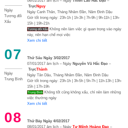
06/01/2017 âm lịch – Ngày
Thiên Lao Hắc Đạo
–
Trực
Nguy
Ngày
Ngày Canh Thân, Tháng Nhâm Đần, Năm Đinh Dậu
Tương đối
Giờ tốt trong ngày: 23h-1h | 1h-3h | 7h-9h | 9h-11h | 13h-
Xấu
15h | 19h-21h
Không nên làm việc gì quan trọng vào ngày
Tương đối Xấu
này, nên hạn chế mọi việc
Xem chi tiết
07
Thứ Sáu Ngày 3/02/2017
07/01/2017 âm lịch – Ngày
Nguyên Vũ Hắc Đạo
–
Trực
Thành
Ngày
Ngày Tân Dậu, Tháng Nhâm Đần, Năm Đinh Dậu
Trung Bình
Giờ tốt trong ngày: 23h-1h | 3h-5h | 5h-7h | 11h-13h | 13h-
15h | 17h-19h
Không tốt cũng không xấu, chỉ nên làm những
Trung Bình
việc thường ngày
Xem chi tiết
08
Thứ Bảy Ngày 4/02/2017
08/01/2017 âm lịch – Ngày
Tư Mệnh Hoàng Đạo
–