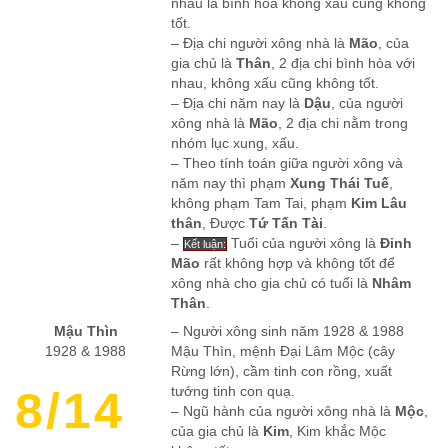
nhau là bình hòa không xấu cũng không
tốt.
– Địa chi người xông nhà là
Mão
, của
gia chủ là
Thân
, 2 địa chi bình hòa với
nhau, không xấu cũng không tốt.
– Địa chi năm nay là
Dậu
, của người
xông nhà là
Mão
, 2 địa chi nằm trong
nhóm lục xung, xấu.
– Theo tính toán giữa người xông và
năm nay thì phạm
Xung Thái Tuế
,
không phạm Tam Tai, phạm
Kim Lâu
thân
, Được
Tứ Tấn Tài
.
–
Tuổi của người xông là
Đinh
Kết luận:
Mão
rất không hợp và không tốt để
xông nhà cho gia chủ có tuổi là
Nhâm
Thân
.
Mậu Thìn
– Người xông sinh năm 1928 & 1988
1928 & 1988
Mậu Thìn, mệnh Đại Lâm Mộc (cây
Rừng lớn), cầm tinh con rồng, xuất
8/14
tướng tinh con quạ.
– Ngũ hành của người xông nhà là
Mộc
,
của gia chủ là
Kim
, Kim khắc Mộc