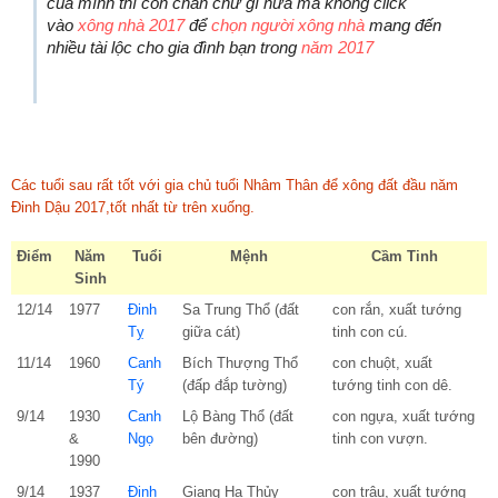
của mình thì còn chần chừ gì nữa mà không click
vào
xông nhà 2017
để
chọn người xông nhà
mang đến
nhiều tài lộc cho gia đình bạn trong
năm 2017
Các tuổi sau rất tốt với gia chủ tuổi Nhâm Thân để xông đất đầu năm
Đinh Dậu 2017,tốt nhất từ trên xuống.
Điểm
Năm
Tuổi
Mệnh
Cầm Tinh
Sinh
12/14
1977
Đinh
Sa Trung Thổ (đất
con rắn, xuất tướng
Tỵ
giữa cát)
tinh con cú.
11/14
1960
Canh
Bích Thượng Thổ
con chuột, xuất
Tý
(đấp đắp tường)
tướng tinh con dê.
9/14
1930
Canh
Lộ Bàng Thổ (đất
con ngựa, xuất tướng
&
Ngọ
bên đường)
tinh con vượn.
1990
9/14
1937
Đinh
Giang Hạ Thủy
con trâu, xuất tướng