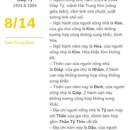
1924 & 1984
Giáp Tý, mệnh Hải Trung Kim (vàng
giữa biển), cầm tinh con chuột, xuất
8/14
tướng tinh chó sói.
– Ngũ hành của người xông nhà là
Kim
,
của gia chủ cũng là
Kim
, nên không
tương hợp cũng không xung khắc, bình
hòa.
Trên Trung Bình
– Ngũ hành năm nay là
Hỏa
, của người
xông nhà là
Kim
, Hỏa khắc Kim không
tốt.
– Thiên can của người xông nhà
là
Giáp
, của gia chủ là
Nhâm
, 2 hành
can này không tương hợp cũng không
xung khắc.
– Thiên can năm nay là
Đinh
, của người
xông nhà là
Giáp
, 2 hành can này
không tương cũng hợp không xung
khắc.
– Địa chi người xông nhà là
Tý
tam hợp
với
Thân
của gia chủ, nhóm tam hợp
gồm
Thân Tý Thìn
rất tốt.
– Địa chi năm nay là
Dậu
, của người