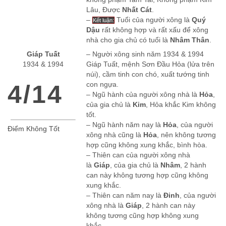
Lâu, Được
Nhất Cát
.
–
Tuổi của người xông là
Quý
Kết luận:
Dậu
rất không hợp và rất xấu để xông
nhà cho gia chủ có tuổi là
Nhâm Thân
.
Giáp Tuất
– Người xông sinh năm 1934 & 1994
1934 & 1994
Giáp Tuất, mệnh Sơn Đầu Hỏa (lửa trên
núi), cầm tinh con chó, xuất tướng tinh
4/14
con ngựa.
– Ngũ hành của người xông nhà là
Hỏa
,
của gia chủ là
Kim
, Hỏa khắc Kim không
tốt.
– Ngũ hành năm nay là
Hỏa
, của người
Điểm Không Tốt
xông nhà cũng là
Hỏa
, nên không tương
hợp cũng không xung khắc, bình hòa.
– Thiên can của người xông nhà
là
Giáp
, của gia chủ là
Nhâm
, 2 hành
can này không tương hợp cũng không
xung khắc.
– Thiên can năm nay là
Đinh
, của người
xông nhà là
Giáp
, 2 hành can này
không tương cũng hợp không xung
khắc.