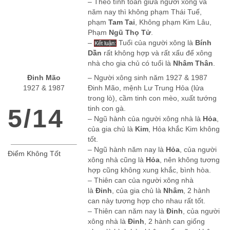
– Theo tính toán giữa người xông và
năm nay thì không phạm Thái Tuế,
phạm
Tam Tai
, Không phạm Kim Lâu,
Phạm
Ngũ Thọ Tử
.
–
Tuổi của người xông là
Bính
Kết luận:
Dần
rất không hợp và rất xấu để xông
nhà cho gia chủ có tuổi là
Nhâm Thân
.
Đinh Mão
– Người xông sinh năm 1927 & 1987
1927 & 1987
Đinh Mão, mệnh Lư Trung Hỏa (lửa
trong lò), cầm tinh con mèo, xuất tướng
5/14
tinh con gà.
– Ngũ hành của người xông nhà là
Hỏa
,
của gia chủ là
Kim
, Hỏa khắc Kim không
tốt.
– Ngũ hành năm nay là
Hỏa
, của người
Điểm Không Tốt
xông nhà cũng là
Hỏa
, nên không tương
hợp cũng không xung khắc, bình hòa.
– Thiên can của người xông nhà
là
Đinh
, của gia chủ là
Nhâm
, 2 hành
can này tương hợp cho nhau rất tốt.
– Thiên can năm nay là
Đinh
, của người
xông nhà là
Đinh
, 2 hành can giống