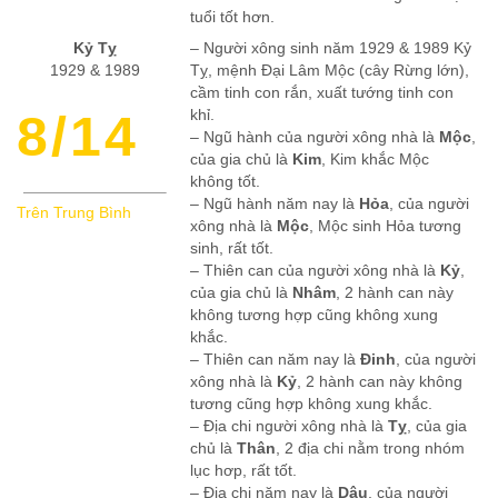
tuổi tốt hơn.
Kỷ Tỵ
– Người xông sinh năm 1929 & 1989 Kỷ
1929 & 1989
Tỵ, mệnh Đại Lâm Mộc (cây Rừng lớn),
cầm tinh con rắn, xuất tướng tinh con
8/14
khỉ.
– Ngũ hành của người xông nhà là
Mộc
,
của gia chủ là
Kim
, Kim khắc Mộc
không tốt.
– Ngũ hành năm nay là
Hỏa
, của người
Trên Trung Bình
xông nhà là
Mộc
, Mộc sinh Hỏa tương
sinh, rất tốt.
– Thiên can của người xông nhà là
Kỷ
,
của gia chủ là
Nhâm
, 2 hành can này
không tương hợp cũng không xung
khắc.
– Thiên can năm nay là
Đinh
, của người
xông nhà là
Kỷ
, 2 hành can này không
tương cũng hợp không xung khắc.
– Địa chi người xông nhà là
Tỵ
, của gia
chủ là
Thân
, 2 địa chi nằm trong nhóm
lục hơp, rất tốt.
– Địa chi năm nay là
Dậu
, của người