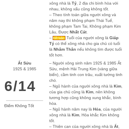
xông nhà là
Tý
, 2 địa chi bình hòa với
nhau, không xấu cũng không tốt.
– Theo tính toán giữa người xông và
năm nay thì không phạm Thái Tuế,
không phạm Tam Tai, Không phạm Kim
Lâu, Được
Nhất Cát
.
–
Tuổi của người xông là
Giáp
Kết luận:
Tý
có thể xông nhà cho gia chủ có tuổi
là
Nhâm Thân
nếu không tìm được tuổi
tốt hơn.
Ất Sửu
– Người xông sinh năm 1925 & 1985 Ất
1925 & 1985
Sửu, mệnh Hải Trung Kim (vàng giữa
biển), cầm tinh con trâu, xuất tướng tinh
6/14
chó.
– Ngũ hành của người xông nhà là
Kim
,
của gia chủ cũng là
Kim
, nên không
tương hợp cũng không xung khắc, bình
hòa.
Điểm Không Tốt
– Ngũ hành năm nay là
Hỏa
, của người
xông nhà là
Kim
, Hỏa khắc Kim không
tốt.
– Thiên can của người xông nhà là
Ất
,