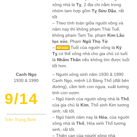
xông nhà là
Tỵ
, 2 địa chi nằm trong
nhóm tam hợp gồm
Tỵ Sửu Dậu
, rất
tốt.
– Theo tính toán giữa người xông và
năm nay thì không phạm Thái Tuế,
không phạm Tam Tai, phạm
Kim Lâu
lục súc
, Phạm
Ngũ Thọ Tử
.
–
Tuổi của người xông là
Kỷ
Kết luận:
Tỵ
có thể xông nhà cho gia chủ có tuổi
là
Nhâm Thân
nếu không tìm được tuổi
tốt hơn.
Canh Ngọ
– Người xông sinh năm 1930 & 1990
1930 & 1990
Canh Ngọ, mệnh Lộ Bàng Thổ (đất bên
đường), cầm tinh con ngựa, xuất tướng
9/14
tinh con vượn.
– Ngũ hành của người xông nhà là
Thổ
,
của gia chủ là
Kim
, Thổ sinh Kim tương
sinh, rất tốt.
– Ngũ hành năm nay là
Hỏa
, của người
Trên Trung Bình
xông nhà là
Thổ
, Hỏa sinh Thổ tương
sinh, rất tốt.
– Thiên can của người xông nhà