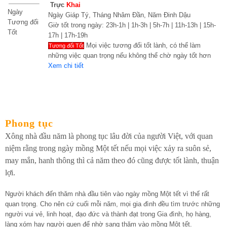
Trực
Khai
Ngày
Ngày Giáp Tý, Tháng Nhâm Đần, Năm Đinh Dậu
Tương đối
Giờ tốt trong ngày: 23h-1h | 1h-3h | 5h-7h | 11h-13h | 15h-
Tốt
17h | 17h-19h
Mọi việc tương đối tốt lành, có thể làm
Tương đối Tốt
những việc quan trọng nếu không thể chờ ngày tốt hơn
Xem chi tiết
Phong tục
Xông nhà đầu năm là phong tục lâu đời của người Việt, với quan
niệm rằng trong ngày mồng Một tết nếu mọi việc xảy ra suôn sẻ,
may mắn, hanh thông thì cả năm theo đó cũng được tốt lành, thuận
lợi.
Người khách đến thăm nhà đầu tiên vào ngày mồng Một tết vì thế rất
quan trọng. Cho nên cứ cuối mỗi năm, mọi gia đình đều tìm trước những
người vui vẻ, linh hoạt, đạo đức và thành đạt trong Gia đình, họ hàng,
làng xóm hay người quen để nhờ sang thăm vào mồng Một tết.