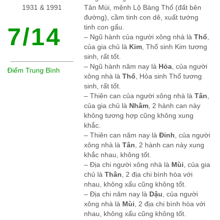
1931 & 1991
Tân Mùi, mệnh Lộ Bàng Thổ (đất bên
đường), cầm tinh con dê, xuất tướng
7/14
tinh con gấu.
– Ngũ hành của người xông nhà là
Thổ
,
của gia chủ là
Kim
, Thổ sinh Kim tương
sinh, rất tốt.
– Ngũ hành năm nay là
Hỏa
, của người
Điểm Trung Bình
xông nhà là
Thổ
, Hỏa sinh Thổ tương
sinh, rất tốt.
– Thiên can của người xông nhà là
Tân
,
của gia chủ là
Nhâm
, 2 hành can này
không tương hợp cũng không xung
khắc.
– Thiên can năm nay là
Đinh
, của người
xông nhà là
Tân
, 2 hành can này xung
khắc nhau, không tốt.
– Địa chi người xông nhà là
Mùi
, của gia
chủ là
Thân
, 2 địa chi bình hòa với
nhau, không xấu cũng không tốt.
– Địa chi năm nay là
Dậu
, của người
xông nhà là
Mùi
, 2 địa chi bình hòa với
nhau, không xấu cũng không tốt.