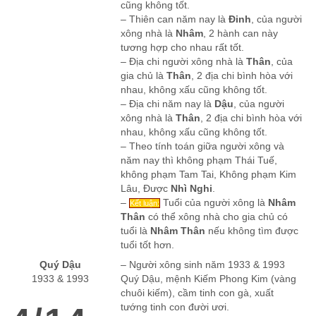
cũng không tốt.
– Thiên can năm nay là
Đinh
, của người
xông nhà là
Nhâm
, 2 hành can này
tương hợp cho nhau rất tốt.
– Địa chi người xông nhà là
Thân
, của
gia chủ là
Thân
, 2 địa chi bình hòa với
nhau, không xấu cũng không tốt.
– Địa chi năm nay là
Dậu
, của người
xông nhà là
Thân
, 2 địa chi bình hòa với
nhau, không xấu cũng không tốt.
– Theo tính toán giữa người xông và
năm nay thì không phạm Thái Tuế,
không phạm Tam Tai, Không phạm Kim
Lâu, Được
Nhì Nghi
.
–
Tuổi của người xông là
Nhâm
Kết luận:
Thân
có thể xông nhà cho gia chủ có
tuổi là
Nhâm Thân
nếu không tìm được
tuổi tốt hơn.
Quý Dậu
– Người xông sinh năm 1933 & 1993
1933 & 1993
Quý Dậu, mệnh Kiếm Phong Kim (vàng
chuôi kiếm), cầm tinh con gà, xuất
tướng tinh con đười ươi.