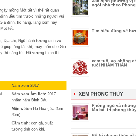
Xác định phương vị t
ngôi nhà theo Phong
gày mồng Một tết vì thế rất quan
 đình đều tìm trước những người vui
 Gia đình, họ hàng, làng xóm hay
Một tết.
Tìm hiểu đúng về h
, Địa chi, Ngũ hành tương sinh với
sẽ giúp tăng tài khí, may mắn cho Gia
 thì càng tốt. Đã vượng thịnh thì
.
xem tuổi vợ chồng c
tuổi NHÂM THÂN
Năm xem 2017
XEM PHONG THỦY
ợi
Năm xem Âm lịch:
2017
nhằm năm Đinh Dậu
Phòng ngủ và những
Mệnh:
Sơn Hạ Hỏa (lửa đom
tắc bài trí phong th
đóm)
Cầm tinh:
con gà, xuất
tướng tinh con khỉ.
Bố trí phong thủy v