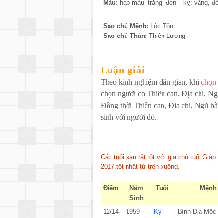
Màu:
hạp màu: trắng, đen – kỵ: vàng, đ
Sao chủ Mệnh:
Lộc Tồn
Sao chủ Thân:
Thiên Lương
Luận giải
Theo kinh nghiệm dân gian, khi
chọn
chọn người có Thiên can, Địa chi, Ng
Đồng thời Thiên can, Địa chi, Ngũ h
sinh với người đó.
Các tuổi sau rất tốt với gia chủ tuổi Gi
2017,tốt nhất từ trên xuống.
Điểm
Năm
Tuổi
Mệnh
Sinh
12/14
1959
Kỷ
Bình Địa Mộc 