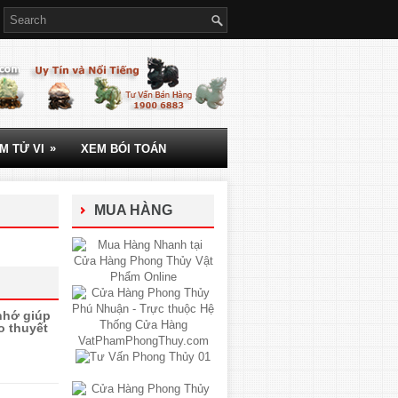
»
M TỬ VI
XEM BÓI TOÁN
MUA HÀNG
nhớ giúp
o thuyết