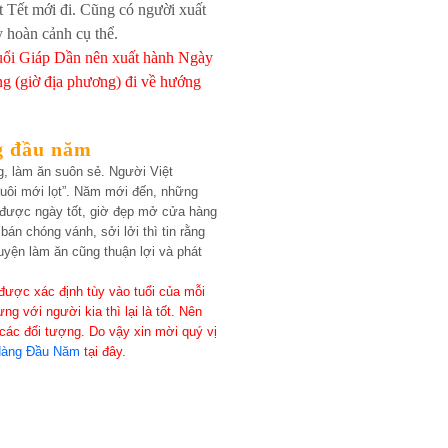
 Tết mới đi. Cũng có người xuất
 hoàn cảnh cụ thể.
uổi Giáp Dần nên xuất hành Ngày
ng (giờ địa phương) đi về hướng
g đầu năm
, làm ăn suôn sẻ. Người Việt
đuôi mới lọt”. Năm mới đến, những
 được ngày tốt, giờ đẹp mở cửa hàng
án chóng vánh, sởi lởi thì tin rằng
yện làm ăn cũng thuận lợi và phát
được xác định tùy vào tuổi của mỗi
g với người kia thì lại là tốt. Nên
các đối tượng. Do vậy xin mời quý vị
Hàng Đầu Năm
tại đây.