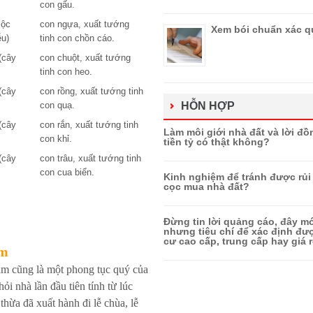
con gấu.
Mộc
con ngựa, xuất tướng
Xem bói chuẩn xác q
ễu)
tinh con chồn cáo.
(cây
con chuột, xuất tướng
tinh con heo.
(cây
con rồng, xuất tướng tinh
con quạ.
HỖN HỢP
(cây
con rắn, xuất tướng tinh
Làm môi giới nhà đất và lời đồ
con khỉ.
tiền tỷ có thật không?
(cây
con trâu, xuất tướng tinh
con cua biển.
Kinh nghiệm để tránh được rủi 
cọc mua nhà đất?
Đừng tin lời quảng cáo, đây mớ
nhưng tiêu chí để xác định đ
cư cao cấp, trung cấp hay giá r
ăm
m cũng là một phong tục quý của
ỏi nhà lần đầu tiên tính từ lúc
thừa đã xuất hành đi lễ chùa, lễ