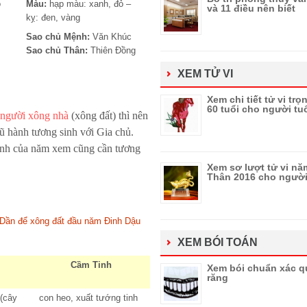
ỏ
Màu:
hạp màu: xanh, đỏ –
và 11 điều nên biết
kỵ: đen, vàng
Sao chủ Mệnh:
Văn Khúc
Sao chủ Thân:
Thiên Đồng
XEM TỬ VI
Xem chi tiết tử vi trọ
60 tuổi cho người tu
 người xông nhà
(xông đất) thì nên
ũ hành tương sinh với Gia chủ.
ành của năm xem cũng cần tương
Xem sơ lượt tử vi nă
Thân 2016 cho người
áp Dần để xông đất đầu năm Đinh Dậu
XEM BÓI TOÁN
Cầm Tinh
Xem bói chuẩn xác 
răng
(cây
con heo, xuất tướng tinh