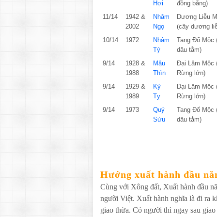
Hợi
đồng bằng)
11/14
1942 &
Nhâm
Dương Liễu 
2002
Ngọ
(cây dương li
10/14
1972
Nhâm
Tang Đố Mộc 
Tý
dâu tằm)
9/14
1928 &
Mậu
Đại Lâm Mộc 
1988
Thìn
Rừng lớn)
9/14
1929 &
Kỷ
Đại Lâm Mộc 
1989
Tỵ
Rừng lớn)
9/14
1973
Quý
Tang Đố Mộc 
Sửu
dâu tằm)
Hướng xuất hành đầu n
Cùng với Xông đất, Xuất hành đầu nă
người Việt. Xuất hành nghĩa là đi ra kh
giao thừa. Có người thì ngay sau giao 