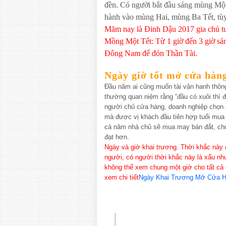
đền. Có người bắt đầu sáng mùng Một
hành vào mùng Hai, mùng Ba Tết, tùy
Măm nay là Đinh Dậu 2017 gia chủ t
Mồng Một Tết: Từ 1 giờ đến 3 giờ sá
Đông Nam để đón Thần Tài.
Ngày giờ tốt mở cửa hàn
Đầu năm ai cũng muốn tài vận hanh thông
thường quan niệm rằng “đầu có xuôi thì 
người chủ cửa hàng, doanh nghiệp chọn
mà được vị khách đầu tiên hợp tuổi mua b
cả năm nhà chủ sẽ mua may bán đắt, chu
đạt hơn.
Ngày và giờ khai trương. Thời khắc này 
người, có người thời khắc này là xấu nhưn
không thể xem chung một giờ cho tất cả 
xem chi tiết
Ngày Khai Trương Mở Cửa 