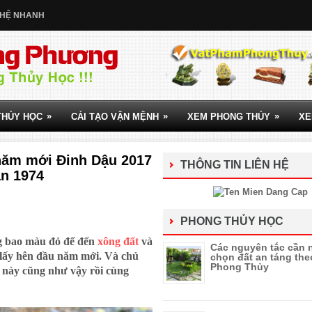
 HỆ NHANH
»
»
»
THỦY HỌC
CẢI TẠO VẬN MỆNH
XEM PHONG THỦY
XE
năm mới Đinh Dậu 2017
THÔNG TIN LIÊN HỆ
ần 1974
PHONG THỦY HỌC
g bao màu đỏ để đến
xông đất
và
Các nguyên tắc cần 
ủ lấy hên đầu năm mới. Và chủ
chọn đất an táng the
Phong Thủy
h này cũng như vậy rồi cùng