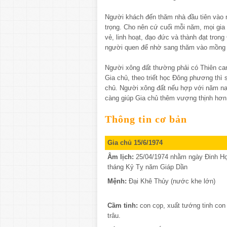
Người khách đến thăm nhà đầu tiên vào n
trọng. Cho nên cứ cuối mỗi năm, mọi gia
vẻ, linh hoạt, đạo đức và thành đạt trong
người quen để nhờ sang thăm vào mồng 
Người xông đất thường phải có Thiên can
Gia chủ, theo triết học Đông phương thì 
chủ. Người xông đất nếu hợp với năm nay
càng giúp Gia chủ thêm vượng thịnh hơn
Thông tin cơ bản
Gia chủ 15/6/1974
Âm lịch:
25/04/1974 nhằm ngày Đinh H
tháng Kỷ Tỵ năm Giáp Dần
Mệnh:
Đại Khê Thủy (nước khe lớn)
Cầm tinh:
con cọp, xuất tướng tinh con
trâu.