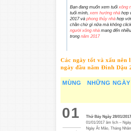
Bạn đang muốn xem tuổi
xông 
tuổi mình,
xem hướng nhà
hợp v
2017 và
phong thủy nhà
hợp với
chần chừ gì nữa mà không clic
người xông nhà
mang đến nhiều 
trong
năm 2017
Các ngày tốt và xấu nên 
ngày đầu năm Đinh Dậu 
MÙNG
NHỮNG NGÀY
01
Thứ Bảy Ngày 28/01/201
01/01/2017 âm lịch – Ngà
Ngày Ất Mão, Tháng Nhâ