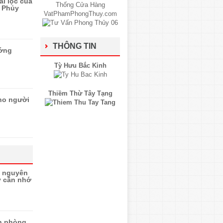
ài lộc của
 Phủy
THÔNG TIN
ướng
Tỳ Hưu Bắc Kinh
Thiềm Thừ Tây Tạng
ho người
 nguyên
ủy cần nhớ
ăn phòng