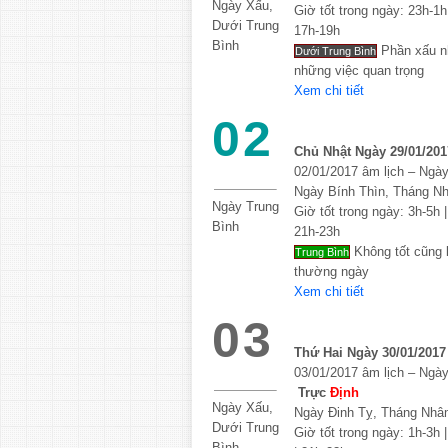
Ngày Xấu,
Giờ tốt trong ngày: 23h-1h 
Dưới Trung
17h-19h
Bình
Phần xấu nh
Dưới Trung Bình
những việc quan trọng
Xem chi tiết
02
Chủ Nhật Ngày 29/01/201
02/01/2017 âm lịch – Ngà
Ngày Bính Thìn, Tháng N
Ngày Trung
Giờ tốt trong ngày: 3h-5h |
Bình
21h-23h
Không tốt cũng 
Trung Bình
thường ngày
Xem chi tiết
03
Thứ Hai Ngày 30/01/2017
03/01/2017 âm lịch – Ngà
Trực
Định
Ngày Xấu,
Ngày Đinh Tỵ, Tháng Nhâ
Dưới Trung
Giờ tốt trong ngày: 1h-3h |
Bình