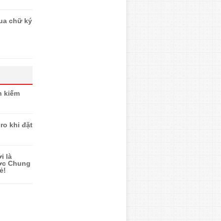
ua chữ ký
n kiếm
ro khi đặt
i là
ược Chung
ẻ!