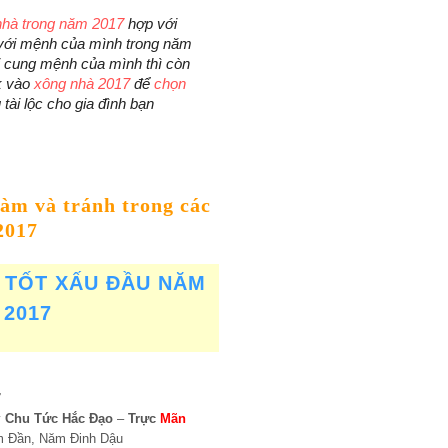
nhà trong năm 2017
hợp với
ới mệnh của mình trong năm
 cung mệnh của mình thì còn
k vào
xông nhà 2017
để
chọn
tài lộc cho gia đình bạn
làm và tránh trong các
2017
 TỐT XẤU ĐẦU NĂM
2017
7
y
Chu Tức Hắc Đạo
–
Trực
Mãn
m Đần, Năm Đinh Dậu