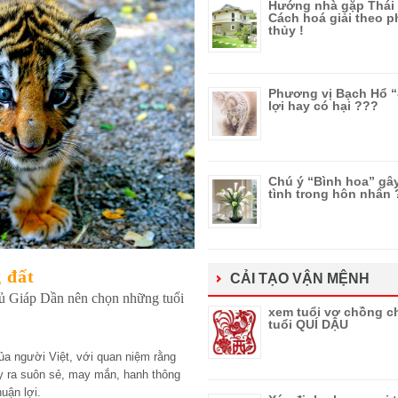
Hướng nhà gặp Thái 
Cách hoá giải theo 
thủy !
Phương vị Bạch Hổ 
lợi hay có hại ???
Chú ý “Bình hoa” gâ
tình trong hôn nhân
g đất
CẢI TẠO VẬN MỆNH
ủ Giáp Dần nên chọn những tuổi
xem tuổi vợ chồng c
tuổi QUÍ DẬU
ủa người Việt, với quan niệm rằng
y ra suôn sẻ, may mắn, hanh thông
uận lợi.