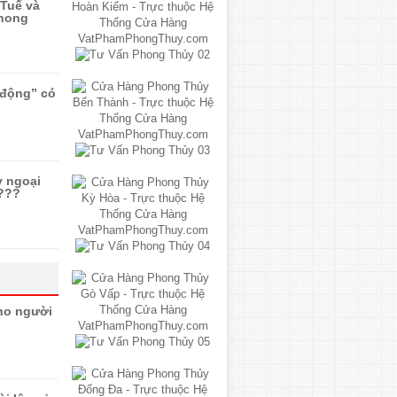
Tuế và
phong
“động” có
y ngoại
 ???
ho người