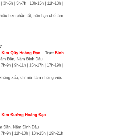
| 3h-5h | 5h-7h | 13h-15h | 11h-13h |
iều hơn phần tốt, nên hạn chế làm
7
y
Kim Qũy Hoàng Đạo
–
Trực
Bình
hâm Đần, Năm Đinh Dậu
 7h-9h | 9h-11h | 15h-17h | 17h-19h |
không xấu, chỉ nên làm những việc
y
Kim Đường Hoàng Đạo
–
m Đần, Năm Đinh Dậu
 7h-9h | 11h-13h | 13h-15h | 19h-21h