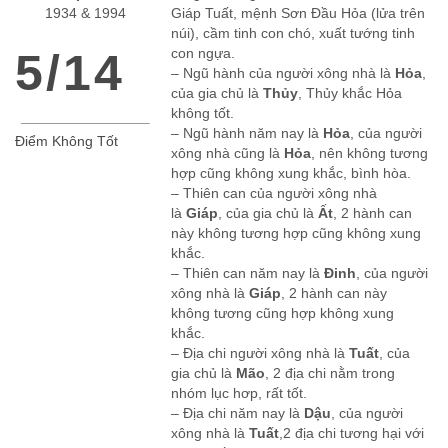
1934 & 1994
Giáp Tuất, mệnh Sơn Đầu Hỏa (lửa trên
núi), cầm tinh con chó, xuất tướng tinh
5/14
con ngựa.
– Ngũ hành của người xông nhà là
Hỏa
,
của gia chủ là
Thủy
, Thủy khắc Hỏa
không tốt.
– Ngũ hành năm nay là
Hỏa
, của người
Điểm Không Tốt
xông nhà cũng là
Hỏa
, nên không tương
hợp cũng không xung khắc, bình hòa.
– Thiên can của người xông nhà
là
Giáp
, của gia chủ là
Ất
, 2 hành can
này không tương hợp cũng không xung
khắc.
– Thiên can năm nay là
Đinh
, của người
xông nhà là
Giáp
, 2 hành can này
không tương cũng hợp không xung
khắc.
– Địa chi người xông nhà là
Tuất
, của
gia chủ là
Mão
, 2 địa chi nằm trong
nhóm lục hơp, rất tốt.
– Địa chi năm nay là
Dậu
, của người
xông nhà là
Tuất
,2 địa chi tương hại với