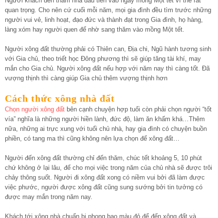
Người khách đến thăm nhà đầu tiên vào ngày mồng Một tết vì thế rất
quan trọng. Cho nên cứ cuối mỗi năm, mọi gia đình đều tìm trước những
người vui vẻ, linh hoạt, đạo đức và thành đạt trong Gia đình, họ hàng,
làng xóm hay người quen để nhờ sang thăm vào mồng Một tết.
Người xông đất thường phải có Thiên can, Địa chi, Ngũ hành tương sinh
với Gia chủ, theo triết học Đông phương thì sẽ giúp tăng tài khí, may
mắn cho Gia chủ. Người xông đất nếu hợp với năm nay thì càng tốt. Đã
vượng thịnh thì càng giúp Gia chủ thêm vượng thịnh hơn
Cách thức xông nhà đất
Chọn người xông đất
bên cạnh chuyện hợp tuổi còn phải chọn người “tốt
vía” nghĩa là những người hiền lành, đức độ, làm ăn khấm khá…Thêm
nữa, những ai trực xung với tuổi chủ nhà, hay gia đình có chuyện buồn
phiền, có tang ma thì cũng không nên lựa chọn để xông đất…
Người đến xông đất thường chỉ đến thăm, chúc tết khoảng 5, 10 phút
chứ không ở lại lâu, để cho mọi việc trong năm của chủ nhà sẽ được trôi
chảy thông suốt. Người đi xông đất xong có niềm vui bởi đã làm được
việc phước, người được xông đất cũng sung sướng bởi tin tưởng có
được may mắn trong năm nay.
Khách tới xông nhà chuẩn bị phong bao màu đỏ để đến xông đất và