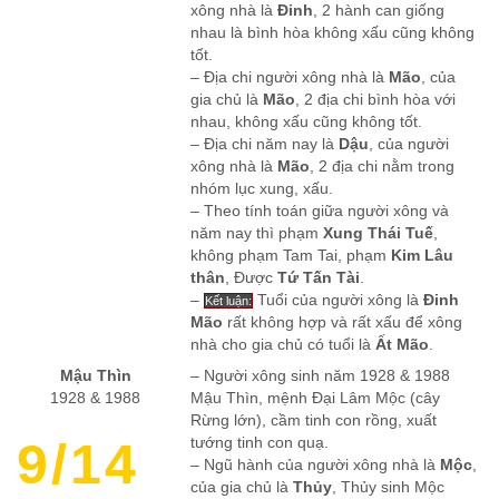
xông nhà là
Đinh
, 2 hành can giống
nhau là bình hòa không xấu cũng không
tốt.
– Địa chi người xông nhà là
Mão
, của
gia chủ là
Mão
, 2 địa chi bình hòa với
nhau, không xấu cũng không tốt.
– Địa chi năm nay là
Dậu
, của người
xông nhà là
Mão
, 2 địa chi nằm trong
nhóm lục xung, xấu.
– Theo tính toán giữa người xông và
năm nay thì phạm
Xung Thái Tuế
,
không phạm Tam Tai, phạm
Kim Lâu
thân
, Được
Tứ Tấn Tài
.
–
Tuổi của người xông là
Đinh
Kết luận:
Mão
rất không hợp và rất xấu để xông
nhà cho gia chủ có tuổi là
Ất Mão
.
Mậu Thìn
– Người xông sinh năm 1928 & 1988
1928 & 1988
Mậu Thìn, mệnh Đại Lâm Mộc (cây
Rừng lớn), cầm tinh con rồng, xuất
9/14
tướng tinh con quạ.
– Ngũ hành của người xông nhà là
Mộc
,
của gia chủ là
Thủy
, Thủy sinh Mộc