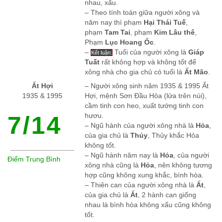
nhau, xấu.
– Theo tính toán giữa người xông và
năm nay thì phạm
Hại Thái Tuế
,
phạm
Tam Tai
, phạm
Kim Lâu thê
,
Phạm
Lục Hoang Ốc
.
–
Tuổi của người xông là
Giáp
Kết luận:
Tuất
rất không hợp và không tốt để
xông nhà cho gia chủ có tuổi là
Ất Mão
.
Ất Hợi
– Người xông sinh năm 1935 & 1995 Ất
1935 & 1995
Hợi, mệnh Sơn Đầu Hỏa (lửa trên núi),
cầm tinh con heo, xuất tướng tinh con
7/14
hươu.
– Ngũ hành của người xông nhà là
Hỏa
,
của gia chủ là
Thủy
, Thủy khắc Hỏa
không tốt.
– Ngũ hành năm nay là
Hỏa
, của người
Điểm Trung Bình
xông nhà cũng là
Hỏa
, nên không tương
hợp cũng không xung khắc, bình hòa.
– Thiên can của người xông nhà là
Ất
,
của gia chủ là
Ất
, 2 hành can giống
nhau là bình hòa không xấu cũng không
tốt.