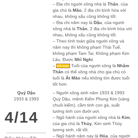
– Địa chi người xông nhà là
Thân
, của
gia chủ là
Mão
, 2 địa chi bình hòa với
nhau, không xấu cũng không tốt.
– Địa chi năm nay là
Dậu
, của người
xông nhà là
Thân
, 2 địa chi bình hòa với
nhau, không xấu cũng không tốt.
– Theo tính toán giữa người xông và
năm nay thì không phạm Thái Tuế,
không phạm Tam Tai, Không phạm Kim
Lâu, Được
Nhì Nghi
.
–
Tuổi của người xông là
Nhâm
Kết luận:
Thân
có thể xông nhà cho gia chủ có
tuổi là
Ất Mão
nếu không tìm được tuổi
tốt hơn.
Quý Dậu
– Người xông sinh năm 1933 & 1993
1933 & 1993
Quý Dậu, mệnh Kiếm Phong Kim (vàng
chuôi kiếm), cầm tinh con gà, xuất
4/14
tướng tinh con đười ươi.
– Ngũ hành của người xông nhà là
Kim
,
của gia chủ là
Thủy
, Kim sinh Thủy
tương sinh, rất tốt.
– Ngũ hành năm nay là
Hỏa
, của người