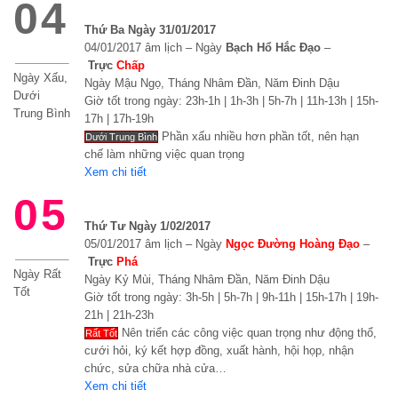
04
Thứ Ba Ngày 31/01/2017
04/01/2017 âm lịch – Ngày
Bạch Hổ Hắc Đạo
–
Trực
Chấp
Ngày Xấu,
Ngày Mậu Ngọ, Tháng Nhâm Đần, Năm Đinh Dậu
Dưới
Giờ tốt trong ngày: 23h-1h | 1h-3h | 5h-7h | 11h-13h | 15h-
Trung Bình
17h | 17h-19h
Phần xấu nhiều hơn phần tốt, nên hạn
Dưới Trung Bình
chế làm những việc quan trọng
Xem chi tiết
05
Thứ Tư Ngày 1/02/2017
05/01/2017 âm lịch – Ngày
Ngọc Đường Hoàng Đạo
–
Trực
Phá
Ngày Rất
Ngày Kỷ Mùi, Tháng Nhâm Đần, Năm Đinh Dậu
Tốt
Giờ tốt trong ngày: 3h-5h | 5h-7h | 9h-11h | 15h-17h | 19h-
21h | 21h-23h
Nên triển các công việc quan trọng như động thổ,
Rất Tốt
cưới hỏi, ký kết hợp đồng, xuất hành, hội họp, nhận
chức, sửa chữa nhà cửa…
Xem chi tiết