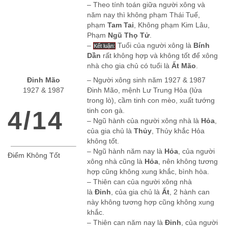
– Theo tính toán giữa người xông và
năm nay thì không phạm Thái Tuế,
phạm
Tam Tai
, Không phạm Kim Lâu,
Phạm
Ngũ Thọ Tử
.
–
Tuổi của người xông là
Bính
Kết luận:
Dần
rất không hợp và không tốt để xông
nhà cho gia chủ có tuổi là
Ất Mão
.
Đinh Mão
– Người xông sinh năm 1927 & 1987
1927 & 1987
Đinh Mão, mệnh Lư Trung Hỏa (lửa
trong lò), cầm tinh con mèo, xuất tướng
4/14
tinh con gà.
– Ngũ hành của người xông nhà là
Hỏa
,
của gia chủ là
Thủy
, Thủy khắc Hỏa
không tốt.
– Ngũ hành năm nay là
Hỏa
, của người
Điểm Không Tốt
xông nhà cũng là
Hỏa
, nên không tương
hợp cũng không xung khắc, bình hòa.
– Thiên can của người xông nhà
là
Đinh
, của gia chủ là
Ất
, 2 hành can
này không tương hợp cũng không xung
khắc.
– Thiên can năm nay là
Đinh
, của người