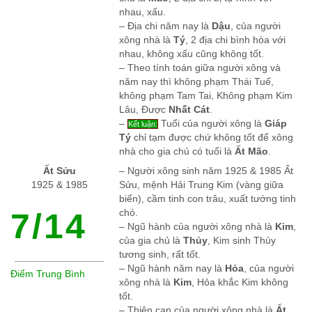
nhau, xấu.
– Địa chi năm nay là
Dậu
, của người
xông nhà là
Tý
, 2 địa chi bình hòa với
nhau, không xấu cũng không tốt.
– Theo tính toán giữa người xông và
năm nay thì không phạm Thái Tuế,
không phạm Tam Tai, Không phạm Kim
Lâu, Được
Nhất Cát
.
–
Tuổi của người xông là
Giáp
Kết luận:
Tý
chỉ tạm được chứ không tốt để xông
nhà cho gia chủ có tuổi là
Ất Mão
.
Ất Sửu
– Người xông sinh năm 1925 & 1985 Ất
1925 & 1985
Sửu, mệnh Hải Trung Kim (vàng giữa
biển), cầm tinh con trâu, xuất tướng tinh
7/14
chó.
– Ngũ hành của người xông nhà là
Kim
,
của gia chủ là
Thủy
, Kim sinh Thủy
tương sinh, rất tốt.
– Ngũ hành năm nay là
Hỏa
, của người
Điểm Trung Bình
xông nhà là
Kim
, Hỏa khắc Kim không
tốt.
– Thiên can của người xông nhà là
Ất
,