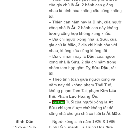
của gia chủ là
Ất
, 2 hành can giống
nhau là bình hòa không xấu cũng không
tốt.
– Thiên can năm nay là
Đinh
, của người
xông nhà là
Ất
, 2 hành can này không
tương cũng hợp không xung khắc.
– Địa chi người xông nhà là
Sửu
, của
gia chủ là
Mão
, 2 địa chi bình hòa với
nhau, không xấu cũng không tốt.
– Địa chi năm nay là
Dậu
, của người
xông nhà là
Sửu
, 2 địa chi nằm trong
nhóm tam hợp gồm
Tỵ Sửu Dậu
, rất
tốt.
– Theo tính toán giữa người xông và
năm nay thì không phạm Thái Tuế,
không phạm Tam Tai, phạm
Kim Lâu
thê
, Phạm
Lục Hoang Ốc
.
–
Tuổi của người xông là
Ất
Kết luận:
Sửu
chỉ tạm được chứ không tốt để
xông nhà cho gia chủ có tuổi là
Ất Mão
.
Bính Dần
– Người xông sinh năm 1926 & 1986
1926 & 1986
Bính Dần, mệnh Lư Trung Hỏa (lửa