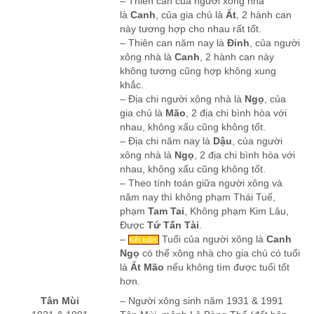
– Thiên can của người xông nhà
là
Canh
, của gia chủ là
Ất
, 2 hành can
này tương hợp cho nhau rất tốt.
– Thiên can năm nay là
Đinh
, của người
xông nhà là
Canh
, 2 hành can này
không tương cũng hợp không xung
khắc.
– Địa chi người xông nhà là
Ngọ
, của
gia chủ là
Mão
, 2 địa chi bình hòa với
nhau, không xấu cũng không tốt.
– Địa chi năm nay là
Dậu
, của người
xông nhà là
Ngọ
, 2 địa chi bình hòa với
nhau, không xấu cũng không tốt.
– Theo tính toán giữa người xông và
năm nay thì không phạm Thái Tuế,
phạm
Tam Tai
, Không phạm Kim Lâu,
Được
Tứ Tấn Tài
.
–
Tuổi của người xông là
Canh
Kết luận:
Ngọ
có thể xông nhà cho gia chủ có tuổi
là
Ất Mão
nếu không tìm được tuổi tốt
hơn.
Tân Mùi
– Người xông sinh năm 1931 & 1991