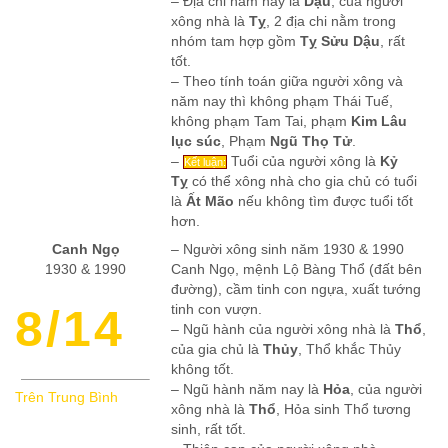
– Địa chi năm nay là
Dậu
, của người
xông nhà là
Tỵ
, 2 địa chi nằm trong
nhóm tam hợp gồm
Tỵ Sửu Dậu
, rất
tốt.
– Theo tính toán giữa người xông và
năm nay thì không phạm Thái Tuế,
không phạm Tam Tai, phạm
Kim Lâu
lục súc
, Phạm
Ngũ Thọ Tử
.
–
Tuổi của người xông là
Kỷ
Kết luận:
Tỵ
có thể xông nhà cho gia chủ có tuổi
là
Ất Mão
nếu không tìm được tuổi tốt
hơn.
Canh Ngọ
– Người xông sinh năm 1930 & 1990
1930 & 1990
Canh Ngọ, mệnh Lộ Bàng Thổ (đất bên
đường), cầm tinh con ngựa, xuất tướng
8/14
tinh con vượn.
– Ngũ hành của người xông nhà là
Thổ
,
của gia chủ là
Thủy
, Thổ khắc Thủy
không tốt.
– Ngũ hành năm nay là
Hỏa
, của người
Trên Trung Bình
xông nhà là
Thổ
, Hỏa sinh Thổ tương
sinh, rất tốt.