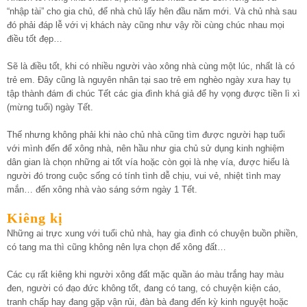
“nhập tài” cho gia chủ, để nhà chủ lấy hên đầu năm mới. Và chủ nhà sau
đó phải đáp lễ với vị khách này cũng như vậy rồi cùng chúc nhau mọi
điều tốt đẹp…
Sẽ là điều tốt, khi có nhiều người vào xông nhà cùng một lúc, nhất là có
trẻ em. Đây cũng là nguyên nhân tại sao trẻ em nghèo ngày xưa hay tụ
tập thành đám đi chúc Tết các gia đình khá giả để hy vọng được tiền lì xì
(mừng tuổi) ngày Tết.
Thế nhưng không phải khi nào chủ nhà cũng tìm được người hạp tuổi
với mình đến để xông nhà, nên hầu như gia chủ sử dụng kinh nghiệm
dân gian là chọn những ai tốt vía hoặc còn gọi là nhẹ vía, được hiểu là
người đó trong cuộc sống có tính tình dễ chịu, vui vẻ, nhiệt tình may
mắn… đến xông nhà vào sáng sớm ngày 1 Tết.
Kiêng kị
Những ai trực xung với tuổi chủ nhà, hay gia đình có chuyện buồn phiền,
có tang ma thì cũng không nên lựa chọn để xông đất…
Các cụ rất kiêng khi người xông đất mặc quần áo màu trắng hay màu
đen, người có đạo đức không tốt, đang có tang, có chuyện kiện cáo,
tranh chấp hay đang gặp vận rủi, đàn bà đang đến kỳ kinh nguyệt hoặc