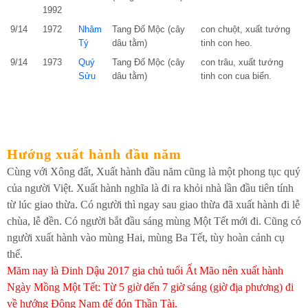
1992
9/14
1972
Nhâm
Tang Đố Mộc (cây
con chuột, xuất tướng
Tý
dâu tằm)
tinh con heo.
9/14
1973
Quý
Tang Đố Mộc (cây
con trâu, xuất tướng
Sửu
dâu tằm)
tinh con cua biển.
Hướng xuất hành đầu năm
Cùng với Xông đất, Xuất hành đầu năm cũng là một phong tục quý
của người Việt. Xuất hành nghĩa là đi ra khỏi nhà lần đầu tiên tính
từ lúc giao thừa. Có người thì ngay sau giao thừa đã xuất hành đi lễ
chùa, lễ đền. Có người bắt đầu sáng mùng Một Tết mới đi. Cũng có
người xuất hành vào mùng Hai, mùng Ba Tết, tùy hoàn cảnh cụ
thể.
Măm nay là Đinh Dậu 2017 gia chủ tuổi Ất Mão nên xuất hành
Ngày Mồng Một Tết: Từ 5 giờ đến 7 giờ sáng (giờ địa phương) đi
về hướng Đông Nam để đón Thần Tài.