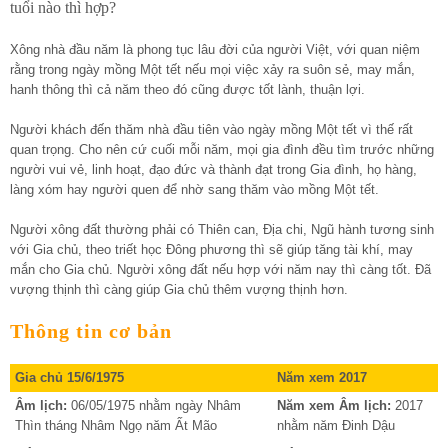
tuổi nào thì hợp?
Xông nhà đầu năm là phong tục lâu đời của người Việt, với quan niệm
rằng trong ngày mồng Một tết nếu mọi việc xảy ra suôn sẻ, may mắn,
hanh thông thì cả năm theo đó cũng được tốt lành, thuận lợi.
Người khách đến thăm nhà đầu tiên vào ngày mồng Một tết vì thế rất
quan trọng. Cho nên cứ cuối mỗi năm, mọi gia đình đều tìm trước những
người vui vẻ, linh hoạt, đạo đức và thành đạt trong Gia đình, họ hàng,
làng xóm hay người quen để nhờ sang thăm vào mồng Một tết.
Người xông đất thường phải có Thiên can, Địa chi, Ngũ hành tương sinh
với Gia chủ, theo triết học Đông phương thì sẽ giúp tăng tài khí, may
mắn cho Gia chủ. Người xông đất nếu hợp với năm nay thì càng tốt. Đã
vượng thịnh thì càng giúp Gia chủ thêm vượng thịnh hơn.
Thông tin cơ bản
Gia chủ 15/6/1975
Năm xem 2017
Âm lịch:
06/05/1975 nhằm ngày Nhâm
Năm xem Âm lịch:
2017
Thìn tháng Nhâm Ngọ năm Ất Mão
nhằm năm Đinh Dậu