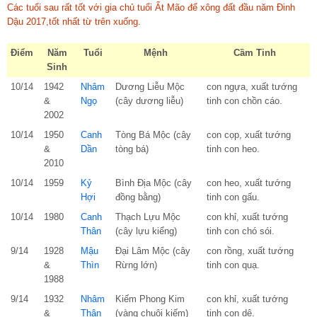
Các tuổi sau rất tốt với gia chủ tuổi Ất Mão để xông đất đầu năm Đinh
Dậu 2017,tốt nhất từ trên xuống.
Điểm
Năm
Tuổi
Mệnh
Cầm Tinh
Sinh
10/14
1942
Nhâm
Dương Liễu Mộc
con ngựa, xuất tướng
&
Ngọ
(cây dương liễu)
tinh con chồn cáo.
2002
10/14
1950
Canh
Tòng Bá Mộc (cây
con cọp, xuất tướng
&
Dần
tòng bá)
tinh con heo.
2010
10/14
1959
Kỷ
Bình Địa Mộc (cây
con heo, xuất tướng
Hợi
đồng bằng)
tinh con gấu.
10/14
1980
Canh
Thạch Lựu Mộc
con khỉ, xuất tướng
Thân
(cây lựu kiểng)
tinh con chó sói.
9/14
1928
Mậu
Đại Lâm Mộc (cây
con rồng, xuất tướng
&
Thìn
Rừng lớn)
tinh con quạ.
1988
9/14
1932
Nhâm
Kiếm Phong Kim
con khỉ, xuất tướng
&
Thân
(vàng chuôi kiếm)
tinh con dê.