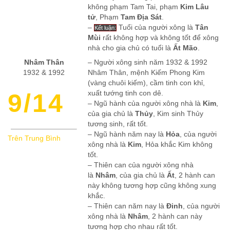
không phạm Tam Tai, phạm
Kim Lâu
tử
, Phạm
Tam Địa Sát
.
–
Tuổi của người xông là
Tân
Kết luận:
Mùi
rất không hợp và không tốt để xông
nhà cho gia chủ có tuổi là
Ất Mão
.
Nhâm Thân
– Người xông sinh năm 1932 & 1992
1932 & 1992
Nhâm Thân, mệnh Kiếm Phong Kim
(vàng chuôi kiếm), cầm tinh con khỉ,
9/14
xuất tướng tinh con dê.
– Ngũ hành của người xông nhà là
Kim
,
của gia chủ là
Thủy
, Kim sinh Thủy
tương sinh, rất tốt.
– Ngũ hành năm nay là
Hỏa
, của người
Trên Trung Bình
xông nhà là
Kim
, Hỏa khắc Kim không
tốt.
– Thiên can của người xông nhà
là
Nhâm
, của gia chủ là
Ất
, 2 hành can
này không tương hợp cũng không xung
khắc.
– Thiên can năm nay là
Đinh
, của người
xông nhà là
Nhâm
, 2 hành can này
tương hợp cho nhau rất tốt.