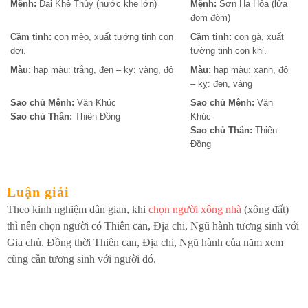
Mệnh:
Đại Khê Thủy (nước khe lớn)
Mệnh:
Sơn Hạ Hỏa (lửa
đom đóm)
Cầm tinh:
con mèo, xuất tướng tinh con
Cầm tinh:
con gà, xuất
dơi.
tướng tinh con khỉ.
Màu:
hạp màu: trắng, đen – kỵ: vàng, đỏ
Màu:
hạp màu: xanh, đỏ
– kỵ: đen, vàng
Sao chủ Mệnh:
Văn Khúc
Sao chủ Mệnh:
Văn
Sao chủ Thân:
Thiên Đồng
Khúc
Sao chủ Thân:
Thiên
Đồng
Luận giải
Theo kinh nghiệm dân gian, khi
chọn người xông nhà
(xông đất)
thì nên chọn người có Thiên can, Địa chi, Ngũ hành tương sinh với
Gia chủ. Đồng thời Thiên can, Địa chi, Ngũ hành của năm xem
cũng cần tương sinh với người đó.