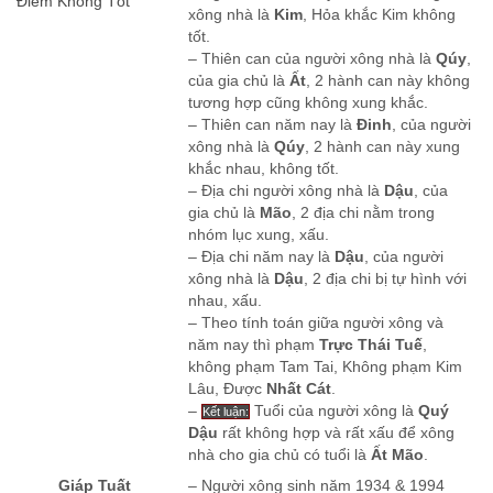
Điểm Không Tốt
xông nhà là
Kim
, Hỏa khắc Kim không
tốt.
– Thiên can của người xông nhà là
Qúy
,
của gia chủ là
Ất
, 2 hành can này không
tương hợp cũng không xung khắc.
– Thiên can năm nay là
Đinh
, của người
xông nhà là
Qúy
, 2 hành can này xung
khắc nhau, không tốt.
– Địa chi người xông nhà là
Dậu
, của
gia chủ là
Mão
, 2 địa chi nằm trong
nhóm lục xung, xấu.
– Địa chi năm nay là
Dậu
, của người
xông nhà là
Dậu
, 2 địa chi bị tự hình với
nhau, xấu.
– Theo tính toán giữa người xông và
năm nay thì phạm
Trực Thái Tuế
,
không phạm Tam Tai, Không phạm Kim
Lâu, Được
Nhất Cát
.
–
Tuổi của người xông là
Quý
Kết luận:
Dậu
rất không hợp và rất xấu để xông
nhà cho gia chủ có tuổi là
Ất Mão
.
Giáp Tuất
– Người xông sinh năm 1934 & 1994