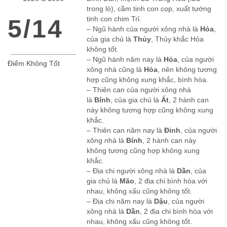
trong lò), cầm tinh con cọp, xuất tướng
5/14
tinh con chim Trỉ.
– Ngũ hành của người xông nhà là
Hỏa
,
của gia chủ là
Thủy
, Thủy khắc Hỏa
không tốt.
– Ngũ hành năm nay là
Hỏa
, của người
Điểm Không Tốt
xông nhà cũng là
Hỏa
, nên không tương
hợp cũng không xung khắc, bình hòa.
– Thiên can của người xông nhà
là
Bính
, của gia chủ là
Ất
, 2 hành can
này không tương hợp cũng không xung
khắc.
– Thiên can năm nay là
Đinh
, của người
xông nhà là
Bính
, 2 hành can này
không tương cũng hợp không xung
khắc.
– Địa chi người xông nhà là
Dần
, của
gia chủ là
Mão
, 2 địa chi bình hòa với
nhau, không xấu cũng không tốt.
– Địa chi năm nay là
Dậu
, của người
xông nhà là
Dần
, 2 địa chi bình hòa với
nhau, không xấu cũng không tốt.