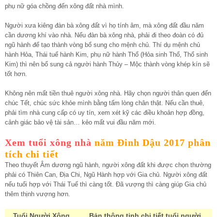
phụ nữ góa chồng đến xông đất nhà mình.
Người xưa kiêng đàn bà xông đất vì họ tính âm, mà xông đất đầu năm
cần dương khí vào nhà. Nếu đàn bà xông nhà, phải đi theo đoàn có đủ
ngũ hành để tạo thành vòng bổ sung cho mệnh chủ. Thí dụ mệnh chủ
hành Hỏa, Thái tuế hành Kim, phụ nữ hành Thổ (Hỏa sinh Thổ, Thổ sinh
Kim) thì nên bổ sung cả người hành Thủy – Mộc thành vòng khép kín sẽ
tốt hơn.
Không nên mất tiền thuê người xông nhà. Hãy chọn người thân quen đến
chúc Tết, chúc sức khỏe mình bằng tấm lòng chân thật. Nếu cần thuê,
phải tìm nhà cung cấp có uy tín, xem xét kỹ các điều khoản hợp đồng,
cảnh giác bảo vệ tài sản… kẻo mất vui đầu năm mới.
Xem tuổi xông nhà
năm Đinh Dậu 2017 phân
tích chi tiết
Theo thuyết Âm dương ngũ hành, người xông đất khi được chọn thường
phải có Thiên Can, Địa Chi, Ngũ Hành hợp với Gia chủ. Người xông đất
nếu tuổi hợp với Thái Tuế thì càng tốt. Đã vượng thì càng giúp Gia chủ
thêm thịnh vượng hơn.
Tuổi Người Xông
Bản thông tinh chi tiết tuổi người