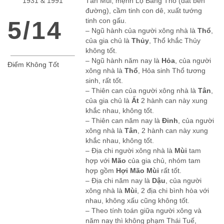
1931 & 1991
Tân Mùi, mệnh Lộ Bàng Thổ (đất bên
đường), cầm tinh con dê, xuất tướng
5/14
tinh con gấu.
– Ngũ hành của người xông nhà là
Thổ
,
của gia chủ là
Thủy
, Thổ khắc Thủy
không tốt.
– Ngũ hành năm nay là
Hỏa
, của người
Điểm Không Tốt
xông nhà là
Thổ
, Hỏa sinh Thổ tương
sinh, rất tốt.
– Thiên can của người xông nhà là
Tân
,
của gia chủ là
Ất
2 hành can này xung
khắc nhau, không tốt.
– Thiên can năm nay là
Đinh
, của người
xông nhà là
Tân
, 2 hành can này xung
khắc nhau, không tốt.
– Địa chi người xông nhà là
Mùi
tam
hợp với
Mão
của gia chủ, nhóm tam
hợp gồm
Hợi Mão Mùi
rất tốt.
– Địa chi năm nay là
Dậu
, của người
xông nhà là
Mùi
, 2 địa chi bình hòa với
nhau, không xấu cũng không tốt.
– Theo tính toán giữa người xông và
năm nay thì không phạm Thái Tuế,