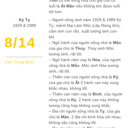
Thìn
có thể xông nhà cho gia chủ có
tuổi là
Ất Mão
nếu không tìm được tuổi
tốt hơn.
Kỷ Tỵ
– Người xông sinh năm 1929 & 1989 Kỷ
1929 & 1989
Tỵ, mệnh Đại Lâm Mộc (cây Rừng lớn),
cầm tinh con rắn, xuất tướng tinh con
8/14
khỉ.
– Ngũ hành của người xông nhà là
Mộc
,
của gia chủ là
Thủy
, Thủy sinh Mộc
tương sinh, rất tốt.
– Ngũ hành năm nay là
Hỏa
, của người
Trên Trung Bình
xông nhà là
Mộc
, Mộc sinh Hỏa tương
sinh, rất tốt.
– Thiên can của người xông nhà là
Kỷ
,
của gia chủ là
Ất
2 hành can này xung
khắc nhau, không tốt.
– Thiên can năm nay là
Đinh
, của người
xông nhà là
Kỷ
, 2 hành can này không
tương cũng hợp không xung khắc.
– Địa chi người xông nhà là
Tỵ
, của gia
chủ là
Mão
, 2 địa chi bình hòa với nhau,
không xấu cũng không tốt.