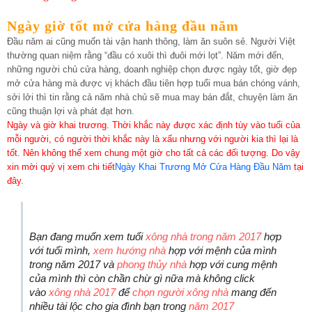
Ngày giờ tốt mở cửa hàng đầu năm
Đầu năm ai cũng muốn tài vận hanh thông, làm ăn suôn sẻ. Người Việt
thường quan niệm rằng “đầu có xuôi thì đuôi mới lọt”. Năm mới đến,
những người chủ cửa hàng, doanh nghiệp chọn được ngày tốt, giờ đẹp
mở cửa hàng mà được vị khách đầu tiên hợp tuổi mua bán chóng vánh,
sởi lởi thì tin rằng cả năm nhà chủ sẽ mua may bán đắt, chuyện làm ăn
cũng thuận lợi và phát đạt hơn.
Ngày và giờ khai trương. Thời khắc này được xác định tùy vào tuổi của
mỗi người, có người thời khắc này là xấu nhưng với người kia thì lại là
tốt. Nên không thể xem chung một giờ cho tất cả các đối tượng. Do vậy
xin mời quý vị xem chi tiết
Ngày Khai Trương Mở Cửa Hàng Đầu Năm
tại
đây.
Bạn đang muốn xem tuổi
xông nhà trong năm 2017
hợp
với tuổi mình,
xem hướng nhà
hợp với mệnh của mình
trong năm 2017 và
phong thủy nhà
hợp với cung mệnh
của mình thì còn chần chừ gì nữa mà không click
vào
xông nhà 2017
để
chọn người xông nhà
mang đến
nhiều tài lộc cho gia đình bạn trong
năm 2017