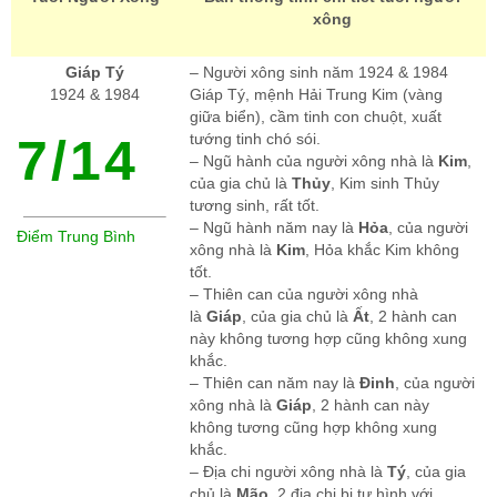
xông
Giáp Tý
– Người xông sinh năm 1924 & 1984
1924 & 1984
Giáp Tý, mệnh Hải Trung Kim (vàng
giữa biển), cầm tinh con chuột, xuất
7/14
tướng tinh chó sói.
– Ngũ hành của người xông nhà là
Kim
,
của gia chủ là
Thủy
, Kim sinh Thủy
tương sinh, rất tốt.
– Ngũ hành năm nay là
Hỏa
, của người
Điểm Trung Bình
xông nhà là
Kim
, Hỏa khắc Kim không
tốt.
– Thiên can của người xông nhà
là
Giáp
, của gia chủ là
Ất
, 2 hành can
này không tương hợp cũng không xung
khắc.
– Thiên can năm nay là
Đinh
, của người
xông nhà là
Giáp
, 2 hành can này
không tương cũng hợp không xung
khắc.
– Địa chi người xông nhà là
Tý
, của gia
chủ là
Mão
, 2 địa chi bị tự hình với