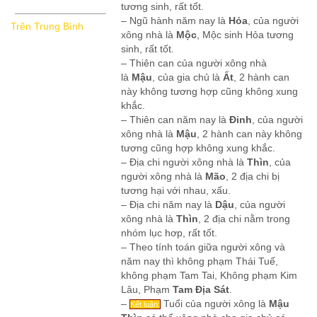
tương sinh, rất tốt.
– Ngũ hành năm nay là
Hỏa
, của người
Trên Trung Bình
xông nhà là
Mộc
, Mộc sinh Hỏa tương
sinh, rất tốt.
– Thiên can của người xông nhà
là
Mậu
, của gia chủ là
Ất
, 2 hành can
này không tương hợp cũng không xung
khắc.
– Thiên can năm nay là
Đinh
, của người
xông nhà là
Mậu
, 2 hành can này không
tương cũng hợp không xung khắc.
– Địa chi người xông nhà là
Thìn
, của
người xông nhà là
Mão
, 2 địa chi bị
tương hại với nhau, xấu.
– Địa chi năm nay là
Dậu
, của người
xông nhà là
Thìn
, 2 địa chi nằm trong
nhóm lục hơp, rất tốt.
– Theo tính toán giữa người xông và
năm nay thì không phạm Thái Tuế,
không phạm Tam Tai, Không phạm Kim
Lâu, Phạm
Tam Địa Sát
.
–
Tuổi của người xông là
Mậu
Kết luận: