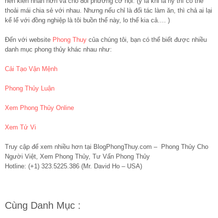
nên kiên nhẫn hơn và cho đối phương cơ hội. (ý là khi là ny thì có thể
thoải mái chia sẻ với nhau. Nhưng nếu chỉ là đối tác làm ăn, thì chả ai lại
kể lể với đồng nghiệp là tôi buồn thế này, lo thế kia cả…. )
Đến với website
Phong Thuy
của chúng tôi, bạn có thể biết được nhiều
danh mục phong thủy khác nhau như:
Cải Tạo Vận Mệnh
Phong Thủy Luận
Xem Phong Thủy Online
Xem Tử Vi
Truy cập để xem nhiều hơn tại BlogPhongThuy.com – Phong Thủy Cho
Người Việt, Xem Phong Thủy, Tư Vấn Phong Thủy
Hotline: (+1) 323.5225.386 (Mr. David Ho – USA)
Cùng Danh Mục :