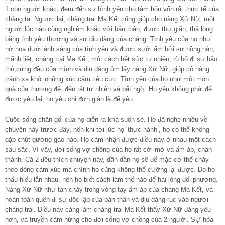
1 con người khác, đem đến sự bình yên cho tâm hồn vốn rất thực tế của
chàng ta. Ngược lại, chàng trai Ma Kết cũng giúp cho nàng Xử Nữ, một
người lúc nào cũng nghiêm khắc với bản thân, được thư giãn, thả lòng
bằng tình yêu thương và sự dịu dàng của chàng. Tình yêu của họ như
nở hoa dưới ánh sáng của tình yêu và được sưởi ấm bởi sự nồng nàn,
mãnh liệt, chàng trai Ma Kết, một cách hết sức tự nhiên, rũ bỏ đi sự bảo
thủ,cứng đầu của mình và dịu dàng ôm lấy nàng Xử Nữ, giúp cô nàng
tránh xa khỏi những xúc cảm tiêu cực. Tình yêu của họ như một món
quà của thượng đế, đến rất tự nhiên và bất ngờ. Họ yêu không phải để
được yêu lại, họ yêu chỉ đơn giản là để yêu.
Cuộc sống chăn gối của họ diễn ra khá suôn sẻ. Họ đã nghe nhiều về
chuyện này trước đây, nên khi tới lúc họ ‘thực hành’, họ có thể không
gặp chút gượng gạo nào. Họ cảm nhận được điều này ở nhau một cách
sâu sắc. Vì vậy, đời sống vợ chồng của họ rất cởi mở và ấm áp, chân
thành. Cả 2 đều thích chuyện này, dần dần họ sẽ để mặc cơ thể chảy
theo dòng cảm xúc mà chính họ cũng không thể cưỡng lại được. Do họ
thấu hiểu lẫn nhau, nên họ biết cách làm thế nào để hài lòng đối phương.
Nàng Xử Nữ như tan chảy trong vòng tay ấm áp của chàng Ma Kết, và
hoàn toàn quên đi sự độc lập của bản thân và dịu dàng rúc vào người
chàng trai. Điều này càng làm chàng trai Ma Kết thấy Xử Nữ đáng yêu
hơn, và truyền cảm hứng cho đời sống vợ chồng của 2 người. SỰ hòa