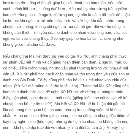
hợp trong đời sống chăn gối giúp họ giải thoát cho bản thân, yêu một
cách mãnh liệt hơn, ‘cuồng dại’ hơn , điều mà họ chưa từng trải nghiệm
bao giờ. Đúng như có người đã từng nói, nụ hôn là cách tốt nhất để chặn
lại lời nói khi ngôn từ trở nên thừa thãi, và với họ, khi đắm chìm trong
chuyện vợ chồng, không chỉ ngôn từ mà cả thế giới đối với họ cũng là
không cần thiết. Tình yêu của họ dành cho nhau vừa nồng nàn, vừa bất
ngờ và lại vừa chung thủy, điều này giúp họ hòa lại làm 1, dường như
không gì có thể chia cắt được.
Nếu chàng trai Ma Kết thực sự yêu cô gái Xử Nữ, anh chàng phải thực
sự phấn đấu hết mình và cố gắng hoàn thiện bản thân. 2 người, mặc dù
có nhiều điểm giống nhau, nhưng vẫn phải thương lượng với nhau ở vài
vấn đề. Xử Nữ phải học cách chấp nhận và tôn trọng tình yêu của anh ta
dành cho Gia Đình. Cô ấy cũng phải tập bỏ đi sự mè nheo khó chịu của
mình. (Xử Nữ mà mắng ai là rầy la lâu lắm). Chàng trai Ma Kết cũng cần
học cách dành thời gian để nghe Xử Nữ nói về những gì nàng ta nhìn
thấy, gặp phải, nghe được …. mỗi ngày (giống kiểu con cái đi học về kể
chuyện cho bố mẹ ấy nhỉ ^^). Ma Kết và Xử Nữ sẽ là 1 cặp đôi gắn bó
lâu dài trong mối quan hệ tinh cảm, nhưng trong công việc thì không
chắc. Vì họ có nhiều điểm giống nhau, nên họ cũng có chung đặc điểm là
hay suy nghĩ nhiều (tiêu cực), nhưng do họ hiểu nhau mà không cần nói,
nên ít khi họ có dịp trao đổi với nhau (khi là đối tác làm ăn). Vì vậy họ