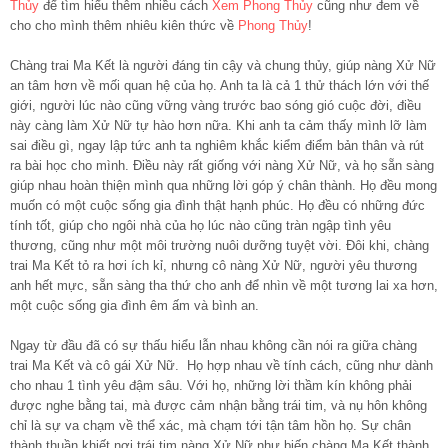
Thủy
để tìm hiểu thêm nhiều cách
Xem Phong Thủy
cũng như đem về
cho cho mình thêm nhiêu kiên thức về
Phong Thủy
!
Chàng trai Ma Kết là người đáng tin cậy và chung thủy, giúp nàng Xử Nữ
an tâm hơn về mối quan hệ của họ. Anh ta là cả 1 thử thách lớn với thế
giới, người lúc nào cũng vững vàng trước bao sóng gió cuộc đời, điều
này càng làm Xử Nữ tự hào hơn nữa. Khi anh ta cảm thấy mình lỡ làm
sai điều gì, ngay lập tức anh ta nghiêm khắc kiểm điểm bản thân và rút
ra bài học cho mình. Điều này rất giống với nàng Xử Nữ, và họ sẵn sàng
giúp nhau hoàn thiện mình qua những lời góp ý chân thành. Họ đều mong
muốn có một cuộc sống gia đình thật hạnh phúc. Họ đều có những đức
tính tốt, giúp cho ngôi nhà của họ lúc nào cũng tràn ngập tình yêu
thương, cũng như một môi trường nuôi dưỡng tuyệt vời. Đôi khi, chàng
trai Ma Kết tỏ ra hơi ích kỉ, nhưng cô nàng Xử Nữ, người yêu thương
anh hết mực, sẵn sàng tha thứ cho anh để nhìn về một tương lai xa hơn,
một cuộc sống gia đình êm ấm và bình an.
Ngay từ đầu đã có sự thấu hiểu lẫn nhau không cần nói ra giữa chàng
trai Ma Kết và cô gái Xử Nữ. Họ hợp nhau về tính cách, cũng như dành
cho nhau 1 tình yêu đậm sâu. Với họ, những lời thầm kín không phải
được nghe bằng tai, mà được cảm nhận bằng trái tim, và nụ hôn không
chỉ là sự va chạm về thể xác, mà chạm tới tận tâm hồn họ. Sự chân
thành thuần khiết nơi trái tim nàng Xử Nữ như biến chàng Ma Kết thành