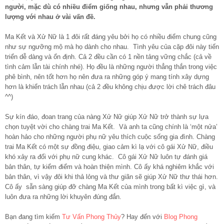
người, mặc dù có nhiều điểm giống nhau, nhưng vẫn phải thương
lượng với nhau ở vài vấn đề.
Ma Kết và Xử Nữ là 1 đôi rất đáng yêu bởi họ có nhiều điểm chung cũng
như sự ngưỡng mộ mà họ dành cho nhau. Tình yêu của cặp đôi này tiến
triển dễ dàng và ổn định. Cả 2 đều cần có 1 nền tảng vững chắc (cả về
tình cảm lẫn tài chính nhé). Họ đều là những người thẳng thắn trong việc
phê bình, nên tốt hơn họ nên đưa ra những góp ý mang tính xây dựng
hơn là khiển trách lẫn nhau (cả 2 đều không chịu được lời chê trách đâu
^^)
Sự kín đáo, đoan trang của nàng Xử Nữ giúp Xử Nữ trở thành sự lựa
chọn tuyệt vời cho chàng trai Ma Kết. Và anh ta cũng chính là ‘một nửa’
hoàn hảo cho những người phụ nữ yêu thích cuộc sống gia đình. Chàng
trai Ma Kết có một sự đồng điệu, giao cảm kì lạ với cô gái Xử Nữ, điều
khó xảy ra đối với phụ nữ cung khác. Cô gái Xử Nữ luôn tự đánh giá
bản thân, tự kiểm điểm và hoàn thiện mình. Cô ấy khá nghiêm khắc với
bản thân, vì vậy đôi khi thả lỏng và thư giãn sẽ giúp Xử Nữ thư thái hơn.
Cô ấy sẵn sàng giúp đỡ chàng Ma Kết của mình trong bất kì việc gì, và
luôn đưa ra những lời khuyên đúng đắn.
Bạn đang tìm kiếm
Tư Vấn Phong Thủy
? Hay đến với
Blog Phong